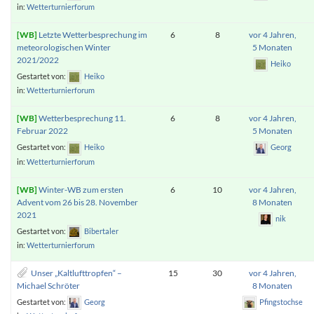
in:
Wetterturnierforum
Letzte Wetterbesprechung im
6
8
vor 4 Jahren,
meteorologischen Winter
5 Monaten
2021/2022
Heiko
Gestartet von:
Heiko
in:
Wetterturnierforum
Wetterbesprechung 11.
6
8
vor 4 Jahren,
Februar 2022
5 Monaten
Gestartet von:
Heiko
Georg
in:
Wetterturnierforum
Winter-WB zum ersten
6
10
vor 4 Jahren,
Advent vom 26 bis 28. November
8 Monaten
2021
nik
Gestartet von:
Bibertaler
in:
Wetterturnierforum
Unser „Kaltlufttropfen“ –
15
30
vor 4 Jahren,
Michael Schröter
8 Monaten
Gestartet von:
Georg
Pfingstochse