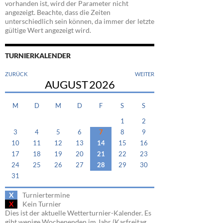
vorhanden ist, wird der Parameter nicht
angezeigt. Beachte, dass die Zeiten
unterschiedlich sein können, da immer der letzte
gültige Wert angezeigt wird.
TURNIERKALENDER
ZURÜCK
WEITER
AUGUST
2026
M
D
M
D
F
S
S
1
2
3
4
5
6
7
8
9
10
11
12
13
14
15
16
17
18
19
20
21
22
23
24
25
26
27
28
29
30
31
X
Turniertermine
X
Kein Turnier
Dies ist der aktuelle Wetterturnier-Kalender. Es
gibt wenige Wochenenden im Jahr (Karfreitag