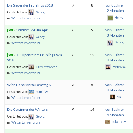
Die Sieger des Frühlings 2018
7
8
vor 8 Jahren,
2 Monaten
Gestartet von:
Georg
Heiko
in:
Wetterturnierforum
Sommer-WB im April
6
9
vor 8 Jahren,
3 Monaten
Gestartet von:
Georg
Georg
in:
Wetterturnierforum
1. "lupenreine" Frühlings-WB
6
12
vor 8 Jahren,
2018…
4 Monaten
Gestartet von:
Kaltlufttropfen
meteo84
in:
Wetterturnierforum
Wien Hohe Warte Samstag N
3
5
vor 8 Jahren,
4 Monaten
Gestartet von:
humilis91
nik
in:
Wetterturnierforum
Die Gewinner des Winters:
9
14
vor 8 Jahren,
4 Monaten
Gestartet von:
Georg
LukasRtM
in:
Wetterturnierforum