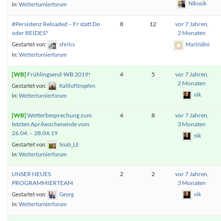
Nikosik
in:
Wetterturnierforum
#Persistenz Reloaded – Fr statt Do
8
12
vor 7 Jahren,
oder BEIDES?
2 Monaten
Gestartet von:
sferics
Martridini
in:
Wetterturnierforum
Frühlingsend-WB 2019!
4
5
vor 7 Jahren,
2 Monaten
Gestartet von:
Kaltlufttropfen
nik
in:
Wetterturnierforum
Wetterbesprechung zum
4
8
vor 7 Jahren,
letzten Aprilwochenende vom
3 Monaten
26.04. – 28.04.19
nik
Gestartet von:
Snab_LE
in:
Wetterturnierforum
UNSER NEUES
2
2
vor 7 Jahren,
PROGRAMMIERTEAM
3 Monaten
Gestartet von:
Georg
nik
in:
Wetterturnierforum