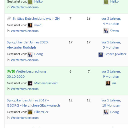
Gestartet von:
Heiko
Heiko
in:
Wetterturnierforum
Strittige Entscheidung ww in ZH
7
16
vor 5 Jahren,
4 Monaten
Gestartet von:
ww75
Georg
in:
Wetterturnierforum
Synoptiker der Jahres 2020:
17
17
vor 5 Jahren,
Alexander Rudolph
5 Monaten
Gestartet von:
Georg
Schneegewitter
in:
Wetterturnierforum
Wetterbesprechung
6
7
vor 5 Jahren,
30.10.2020
9 Monaten
Gestartet von:
Mammatuscloud
nik
in:
Wetterturnierforum
Synopiker des Jahres 2019 –
12
12
vor 5 Jahren,
GEORG – Herzlichen Glückwunsch
10 Monaten
Gestartet von:
Bibertaler
Georg
in:
Wetterturnierforum