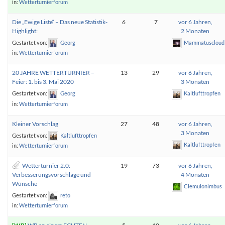
in:
Wetterturnierforum
Die „Ewige Liste“ – Das neue Statistik-
6
7
vor 6 Jahren,
Highlight:
2 Monaten
Gestartet von:
Georg
Mammatuscloud
in:
Wetterturnierforum
20 JAHRE WETTERTURNIER –
13
29
vor 6 Jahren,
Feier: 1. bis 3. Mai 2020
3 Monaten
Gestartet von:
Georg
Kaltlufttropfen
in:
Wetterturnierforum
Kleiner Vorschlag
27
48
vor 6 Jahren,
3 Monaten
Gestartet von:
Kaltlufttropfen
Kaltlufttropfen
in:
Wetterturnierforum
Wetterturnier 2.0:
19
73
vor 6 Jahren,
Verbesserungsvorschläge und
4 Monaten
Wünsche
Clemulonimbus
Gestartet von:
reto
in:
Wetterturnierforum