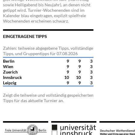
sowie Heiligabend bis Neujahr), an denen nicht
getippt wird. Turnier-Wochenenden sind im
Kalender blau eingetragen, explizit spielfreie
Wochenenden erscheinen schwarz.
EINGETRAGENE TIPPS
Zahlen: teilweise abgegebene Tipps, vollständige
Tipps, und Gruppentipps für 07.08.2026
Berlin
9
9
3
Wien
9
9
3
Zuerich
9
9
3
Innsbruck
10
10
3
Leipzig
9
9
3
Zeigt die teilweise und vollständig gespeicherten
Tipps für das aktuelle Turnier an.