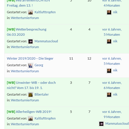
WB an einem ECHTEN
5
10
vor 6 Jahren,
Freitag, dem 13. !
4 Monaten
Gestartet von:
Kaltlufttropfen
nik
in:
Wetterturnierforum
Wetterbesprechung
4
4
vor 6 Jahren,
06.03.2020
5 Monaten
Gestartet von:
Mammatuscloud
nik
in:
Wetterturnierforum
Winter 2019/2020 – Die Sieger
11
12
vor 6 Jahren,
5 Monaten
Gestartet von:
Georg
nik
in:
Wetterturnierforum
Unwinter-WB – oder doch
3
7
vor 6 Jahren,
nicht? Vom 17. bis 19. 1.
6 Monaten
Gestartet von:
Bibertaler
nik
in:
Wetterturnierforum
Allerheiligen-WB 2019!
5
7
vor 6 Jahren,
9 Monaten
Gestartet von:
Kaltlufttropfen
Mammatuscloud
in:
Wetterturnierforum