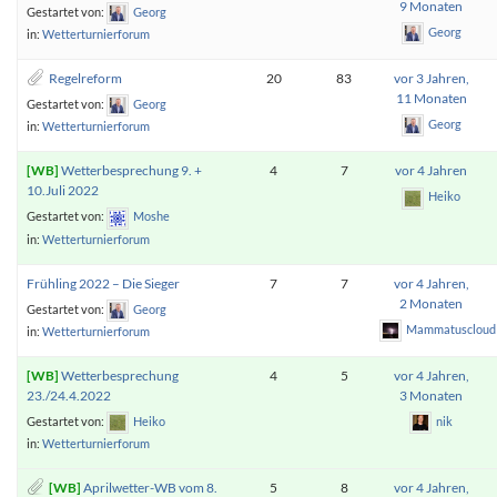
9 Monaten
Gestartet von:
Georg
Georg
in:
Wetterturnierforum
Regelreform
20
83
vor 3 Jahren,
11 Monaten
Gestartet von:
Georg
Georg
in:
Wetterturnierforum
Wetterbesprechung 9. +
4
7
vor 4 Jahren
10.Juli 2022
Heiko
Gestartet von:
Moshe
in:
Wetterturnierforum
Frühling 2022 – Die Sieger
7
7
vor 4 Jahren,
2 Monaten
Gestartet von:
Georg
Mammatuscloud
in:
Wetterturnierforum
Wetterbesprechung
4
5
vor 4 Jahren,
23./24.4.2022
3 Monaten
Gestartet von:
Heiko
nik
in:
Wetterturnierforum
Aprilwetter-WB vom 8.
5
8
vor 4 Jahren,