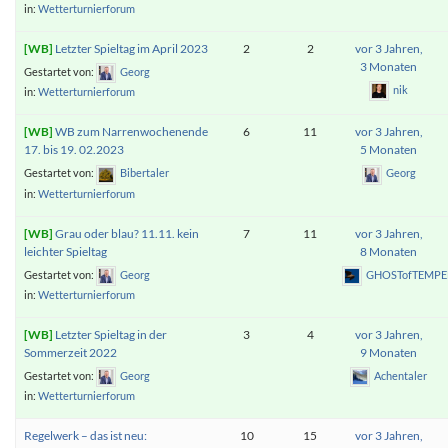
in:
Wetterturnierforum
Letzter Spieltag im April 2023
2
2
vor 3 Jahren,
3 Monaten
Gestartet von:
Georg
nik
in:
Wetterturnierforum
WB zum Narrenwochenende
6
11
vor 3 Jahren,
17. bis 19. 02.2023
5 Monaten
Gestartet von:
Bibertaler
Georg
in:
Wetterturnierforum
Grau oder blau? 11.11. kein
7
11
vor 3 Jahren,
leichter Spieltag
8 Monaten
Gestartet von:
Georg
GHOSTofTEMP
in:
Wetterturnierforum
Letzter Spieltag in der
3
4
vor 3 Jahren,
Sommerzeit 2022
9 Monaten
Gestartet von:
Georg
Achentaler
in:
Wetterturnierforum
Regelwerk – das ist neu:
10
15
vor 3 Jahren,