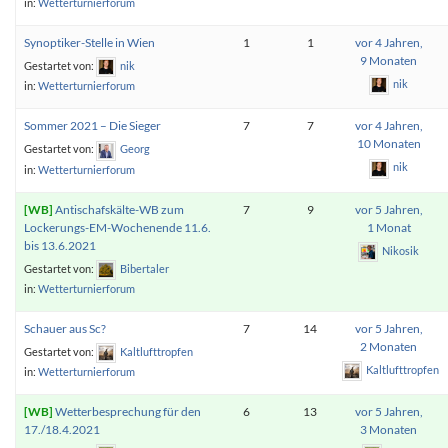
in:
Wetterturnierforum
Synoptiker-Stelle in Wien
1
1
vor 4 Jahren,
9 Monaten
Gestartet von:
nik
nik
in:
Wetterturnierforum
Sommer 2021 – Die Sieger
7
7
vor 4 Jahren,
10 Monaten
Gestartet von:
Georg
nik
in:
Wetterturnierforum
Antischafskälte-WB zum
7
9
vor 5 Jahren,
Lockerungs-EM-Wochenende 11.6.
1 Monat
bis 13.6.2021
Nikosik
Gestartet von:
Bibertaler
in:
Wetterturnierforum
Schauer aus Sc?
7
14
vor 5 Jahren,
2 Monaten
Gestartet von:
Kaltlufttropfen
Kaltlufttropfen
in:
Wetterturnierforum
Wetterbesprechung für den
6
13
vor 5 Jahren,
17./18.4.2021
3 Monaten