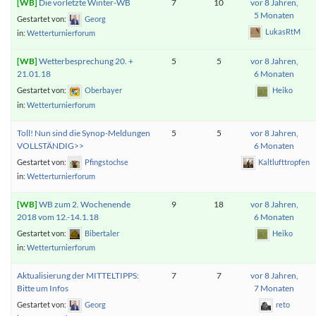
Die vorletzte Winter-WB
7
10
vor 8 Jahren,
5 Monaten
Gestartet von:
Georg
LukasRtM
in:
Wetterturnierforum
Wetterbesprechung 20. +
5
5
vor 8 Jahren,
21.01.18
6 Monaten
Gestartet von:
Oberbayer
Heiko
in:
Wetterturnierforum
Toll! Nun sind die Synop-Meldungen
5
5
vor 8 Jahren,
VOLLSTÄNDIG>>
6 Monaten
Gestartet von:
Pfingstochse
Kaltlufttropfen
in:
Wetterturnierforum
WB zum 2. Wochenende
9
18
vor 8 Jahren,
2018 vom 12.-14.1.18
6 Monaten
Gestartet von:
Bibertaler
Heiko
in:
Wetterturnierforum
Aktualisierung der MITTELTIPPS:
7
7
vor 8 Jahren,
Bitte um Infos
7 Monaten
Gestartet von:
Georg
reto