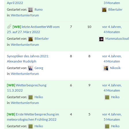
April 2022
3 Monaten
Gestartet von:
Rumo
Bibertaler
in:
Wetterturnierforum
letzte AntiwetterWB vom
7
10
vor 4 Jahren,
25. auf 27. März 2022
4 Monaten
Gestartet von:
Bibertaler
Mammatuscloud
in:
Wetterturnierforum
Synoptiker des Jahres 2021:
8
8
vor 4 Jahren,
Alexander Rudolph
4 Monaten
Gestartet von:
Georg
Nikosik
in:
Wetterturnierforum
Wetterbesprechung
6
9
vor 4 Jahren,
11.3.2022
4 Monaten
Gestartet von:
Heiko
Heiko
in:
Wetterturnierforum
Erste Wetterbesprechung im
4
5
vor 4 Jahren,
meteorologischen Frühling 2022
5 Monaten
Gestartet von:
Heiko
Heiko