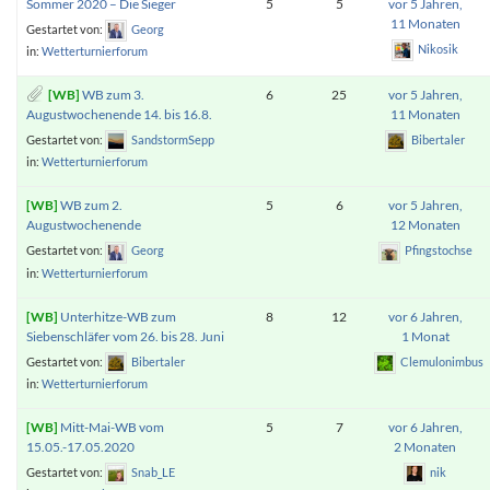
Sommer 2020 – Die Sieger
5
5
vor 5 Jahren,
11 Monaten
Gestartet von:
Georg
Nikosik
in:
Wetterturnierforum
WB zum 3.
6
25
vor 5 Jahren,
Augustwochenende 14. bis 16.8.
11 Monaten
Gestartet von:
SandstormSepp
Bibertaler
in:
Wetterturnierforum
WB zum 2.
5
6
vor 5 Jahren,
Augustwochenende
12 Monaten
Gestartet von:
Georg
Pfingstochse
in:
Wetterturnierforum
Unterhitze-WB zum
8
12
vor 6 Jahren,
Siebenschläfer vom 26. bis 28. Juni
1 Monat
Gestartet von:
Bibertaler
Clemulonimbus
in:
Wetterturnierforum
Mitt-Mai-WB vom
5
7
vor 6 Jahren,
15.05.-17.05.2020
2 Monaten
Gestartet von:
Snab_LE
nik