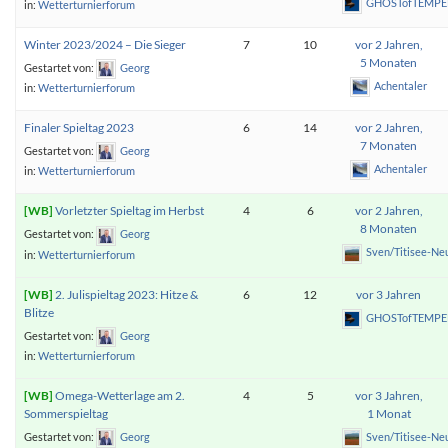
GHOSTofTEMP
in:
Wetterturnierforum
Winter 2023/2024 – Die Sieger
7
10
vor 2 Jahren,
5 Monaten
Gestartet von:
Georg
Achentaler
in:
Wetterturnierforum
Finaler Spieltag 2023
6
14
vor 2 Jahren,
7 Monaten
Gestartet von:
Georg
Achentaler
in:
Wetterturnierforum
Vorletzter Spieltag im Herbst
4
6
vor 2 Jahren,
8 Monaten
Gestartet von:
Georg
Sven/Titisee-Ne
in:
Wetterturnierforum
2. Julispieltag 2023: Hitze &
6
12
vor 3 Jahren
Blitze
GHOSTofTEMP
Gestartet von:
Georg
in:
Wetterturnierforum
Omega-Wetterlage am 2.
4
5
vor 3 Jahren,
Sommerspieltag
1 Monat
Gestartet von:
Georg
Sven/Titisee-Ne