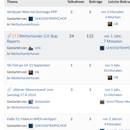
Thema
Teilnehmer
Beiträge
Letzter Beitra
Vertipper Wien bei Sonntags-PPP
2
2
vor 2 Monaten,
2 Wochen
Gestartet von:
GHOSTofTEMPELHOF
nik
in:
Wetterturnierforum
Wetterturnier 2.0: Bug-
24
112
vor 1 Jahr,
Reports
7 Monaten
Gestartet von:
reto
GHOSTofTEMP
in:
Wetterturnierforum
Vb-Tief am 14-15 September
1
2
vor 1 Jahr,
10 Monaten
Gestartet von:
nik
nik
in:
Wetterturnierforum
„Wiener Wasserwand! vom
3
3
vor 1 Jahr,
Samstag 17.8.2024
11 Monaten
Gestartet von:
Achentaler
Sven/Titisee-Ne
in:
Wetterturnierforum
Hallo TL! Habe in WIEN vertippt!
2
3
vor 2 Jahren,
4 Monaten
Gestartet von:
GHOSTofTEMPELHOF