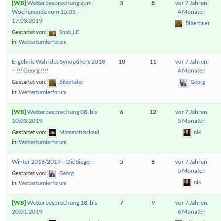
Wetterbesprechung zum
5
8
vor 7 Jahren,
Wochenende vom 15.03. –
4 Monaten
17.03.2019
Bibertaler
Gestartet von:
Snab_LE
in:
Wetterturnierforum
Ergebnis Wahl des Synoptikers 2018
10
11
vor 7 Jahren,
– !!! Georg !!!!
4 Monaten
Gestartet von:
Bibertaler
Georg
in:
Wetterturnierforum
Wetterbesprechung 08. bis
6
12
vor 7 Jahren,
10.03.2019
5 Monaten
Gestartet von:
Mammatuscloud
nik
in:
Wetterturnierforum
Winter 2018/2019 – Die Sieger:
5
6
vor 7 Jahren,
5 Monaten
Gestartet von:
Georg
nik
in:
Wetterturnierforum
Wetterbesprechung 18. bis
7
9
vor 7 Jahren,
20.01.2019
6 Monaten