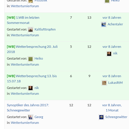
Gestartet von:
Pistotnik
Heiko
in:
Wetterturnierforum
1.WB im letzten
7
13
vor 8 Jahren
Sommermonat
Achentaler
Gestartet von:
Kaltlufttropfen
in:
Wetterturnierforum
Wetterbesprechung 20. Juli
5
12
vor 8 Jahren
2018
nik
Gestartet von:
Heiko
in:
Wetterturnierforum
Wetterbesprechung 13. bis
6
9
vor 8 Jahren
15.07.18
LukasRtM
Gestartet von:
nik
in:
Wetterturnierforum
Synoptiker des Jahres 2017:
12
12
vor 8 Jahren,
Schneegewitter
1 Monat
Gestartet von:
Georg
Schneegewitter
in:
Wetterturnierforum