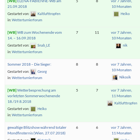
ELENA-FABIENNE-WB am
5
8
vor 7 Jahren,
21.09.2018
10 Monaten
Gestartet von:
Kaltlufttropfen
Heiko
in:
Wetterturnierforum
WB zum Wochenende vom
7
11
vor 7 Jahren,
14. – 16.09.2018
10 Monaten
Gestartet von:
Snab_LE
nik
in:
Wetterturnierforum
Sommer 2018 – Die Sieger:
8
8
vor 7 Jahren,
10 Monaten
Gestartet von:
Georg
Nikosik
in:
Wetterturnierforum
Wetterbesprechung am
5
7
vor 7 Jahren,
vorletzten Sommerwochenende
11 Monaten
18./19.8.2018
Kaltlufttropfen
Gestartet von:
Heiko
in:
Wetterturnierforum
gewaltige Blitzshow während totaler
6
6
vor 7 Jahren,
Mondfinsternis (Wien, 27.07.2018)
11 Monaten