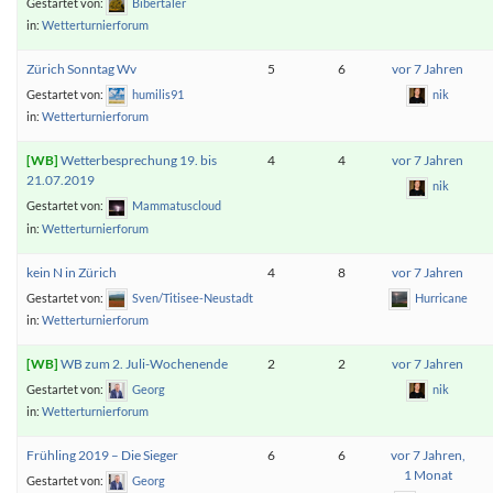
Gestartet von:
Bibertaler
in:
Wetterturnierforum
Zürich Sonntag Wv
5
6
vor 7 Jahren
Gestartet von:
humilis91
nik
in:
Wetterturnierforum
Wetterbesprechung 19. bis
4
4
vor 7 Jahren
21.07.2019
nik
Gestartet von:
Mammatuscloud
in:
Wetterturnierforum
kein N in Zürich
4
8
vor 7 Jahren
Gestartet von:
Sven/Titisee-Neustadt
Hurricane
in:
Wetterturnierforum
WB zum 2. Juli-Wochenende
2
2
vor 7 Jahren
Gestartet von:
Georg
nik
in:
Wetterturnierforum
Frühling 2019 – Die Sieger
6
6
vor 7 Jahren,
1 Monat
Gestartet von:
Georg