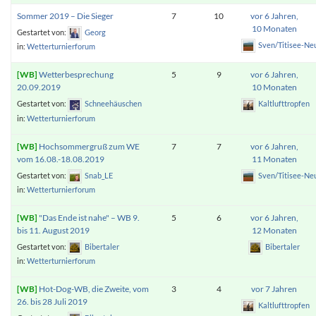
Sommer 2019 – Die Sieger
7
10
vor 6 Jahren,
10 Monaten
Gestartet von:
Georg
Sven/Titisee-Ne
in:
Wetterturnierforum
Wetterbesprechung
5
9
vor 6 Jahren,
20.09.2019
10 Monaten
Gestartet von:
Schneehäuschen
Kaltlufttropfen
in:
Wetterturnierforum
Hochsommergruß zum WE
7
7
vor 6 Jahren,
vom 16.08.-18.08.2019
11 Monaten
Gestartet von:
Snab_LE
Sven/Titisee-Ne
in:
Wetterturnierforum
"Das Ende ist nahe" – WB 9.
5
6
vor 6 Jahren,
bis 11. August 2019
12 Monaten
Gestartet von:
Bibertaler
Bibertaler
in:
Wetterturnierforum
Hot-Dog-WB, die Zweite, vom
3
4
vor 7 Jahren
26. bis 28 Juli 2019
Kaltlufttropfen