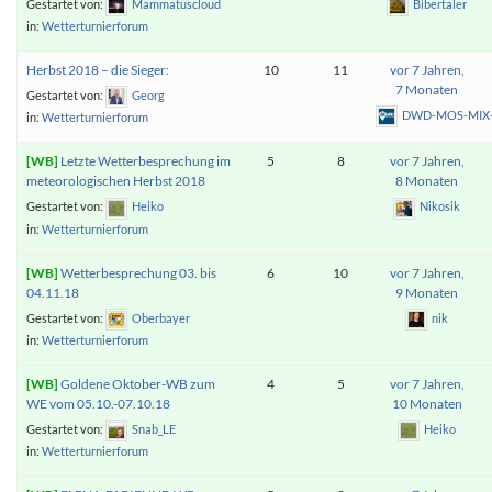
Gestartet von:
Mammatuscloud
Bibertaler
in:
Wetterturnierforum
Herbst 2018 – die Sieger:
10
11
vor 7 Jahren,
7 Monaten
Gestartet von:
Georg
DWD-MOS-MIX-
in:
Wetterturnierforum
Letzte Wetterbesprechung im
5
8
vor 7 Jahren,
meteorologischen Herbst 2018
8 Monaten
Gestartet von:
Heiko
Nikosik
in:
Wetterturnierforum
Wetterbesprechung 03. bis
6
10
vor 7 Jahren,
04.11.18
9 Monaten
Gestartet von:
Oberbayer
nik
in:
Wetterturnierforum
Goldene Oktober-WB zum
4
5
vor 7 Jahren,
WE vom 05.10.-07.10.18
10 Monaten
Gestartet von:
Snab_LE
Heiko
in:
Wetterturnierforum