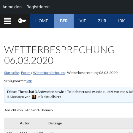
Anmelden
Registrieren
ZUM
HOME
BER
VIE
ZUR
IBK
INHALT
SPRINGEN
WETTERBESPRECHUNG
06.03.2020
Startseite
›
Foren
›
Wetterturnierforum
›
Wetterbesprechung 06.03.2020
Schlagwörter:
WB
Dieses Thema hat 3 Antworten sowie 4 Teilnehmer und wurde zuletzt vor
vor 6 Ja
5 Monaten
von
nik
aktualisiert.
Ansicht von 3 Antwort-Themen
Autor
Beiträge