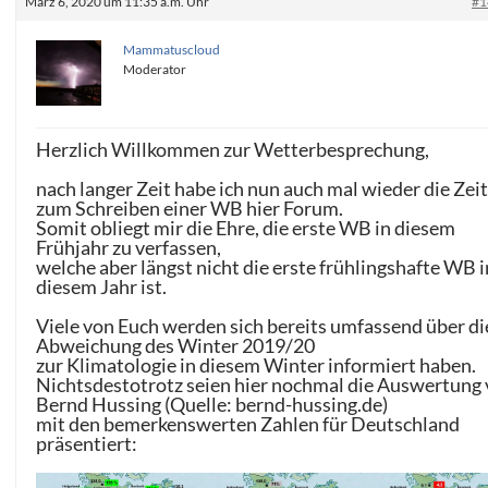
März 6, 2020 um 11:35 a.m. Uhr
#1
Mammatuscloud
Moderator
Herzlich Willkommen zur Wetterbesprechung,
nach langer Zeit habe ich nun auch mal wieder die Zei
zum Schreiben einer WB hier Forum.
Somit obliegt mir die Ehre, die erste WB in diesem
Frühjahr zu verfassen,
welche aber längst nicht die erste frühlingshafte WB i
diesem Jahr ist.
Viele von Euch werden sich bereits umfassend über di
Abweichung des Winter 2019/20
zur Klimatologie in diesem Winter informiert haben.
Nichtsdestotrotz seien hier nochmal die Auswertung
Bernd Hussing (Quelle: bernd-hussing.de)
mit den bemerkenswerten Zahlen für Deutschland
präsentiert: