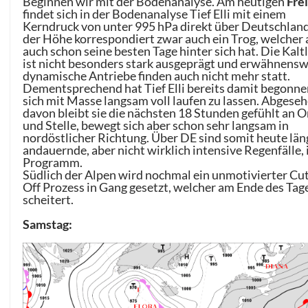
Beginnen wir mit der Bodenanalyse. Am heutigen
Fre
findet sich in der Bodenanalyse Tief Elli mit einem
Kerndruck von unter 995 hPa direkt über Deutschland
der Höhe korrespondiert zwar auch ein Trog, welcher 
auch schon seine besten Tage hinter sich hat. Die Kalt
ist nicht besonders stark ausgeprägt und erwähnens
dynamische Antriebe finden auch nicht mehr statt.
Dementsprechend hat Tief Elli bereits damit begonne
sich mit Masse langsam voll laufen zu lassen. Abgese
davon bleibt sie die nächsten 18 Stunden gefühlt an O
und Stelle, bewegt sich aber schon sehr langsam in
nordöstlicher Richtung. Über DE sind somit heute län
andauernde, aber nicht wirklich intensive Regenfälle,
Programm.
Südlich der Alpen wird nochmal ein unmotivierter Cu
Off Prozess in Gang gesetzt, welcher am Ende des Tag
scheitert.
Samstag: