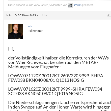
Diese Antwort wurde vor 6 Jahren, 5 Monaten von
sferics
geändert.
März 10, 2020 um 8:43 a.m. Uhr
#1
nik
Teilnehmer
Hi,
der Vollständigkeit halber, die Korrekturen der WWs
von Wien-Schwechat beruhen auf den METAR-
Meldungen vom Flughafen:
LOWW 071120Z 30017KT 260V320 9999 -SHRA
FEW038 BKN040 08/01 Q1013 NOSIG
LOWW 071620Z 30012KT 9999 -SHRA FEW034
SCT038 BKN050 08/01 Q1016 NOSIG
Die Niederschlagsmengen tauchen entsprechend auc
in den Synops auf. An der Hohen Warte wird hingegen