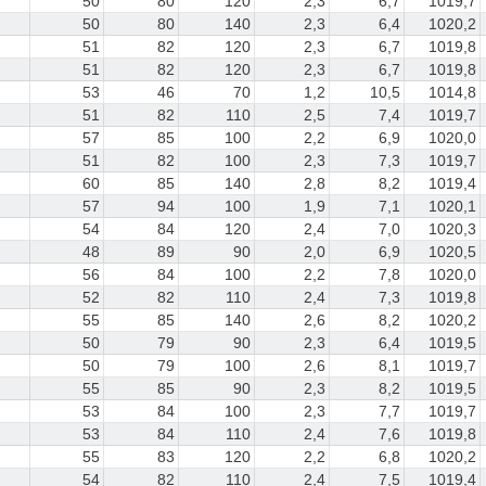
50
80
120
2,3
6,7
1019,7
50
80
140
2,3
6,4
1020,2
51
82
120
2,3
6,7
1019,8
51
82
120
2,3
6,7
1019,8
53
46
70
1,2
10,5
1014,8
51
82
110
2,5
7,4
1019,7
57
85
100
2,2
6,9
1020,0
51
82
100
2,3
7,3
1019,7
60
85
140
2,8
8,2
1019,4
57
94
100
1,9
7,1
1020,1
54
84
120
2,4
7,0
1020,3
48
89
90
2,0
6,9
1020,5
56
84
100
2,2
7,8
1020,0
52
82
110
2,4
7,3
1019,8
55
85
140
2,6
8,2
1020,2
50
79
90
2,3
6,4
1019,5
50
79
100
2,6
8,1
1019,7
55
85
90
2,3
8,2
1019,5
53
84
100
2,3
7,7
1019,7
53
84
110
2,4
7,6
1019,8
55
83
120
2,2
6,8
1020,2
54
82
110
2,4
7,5
1019,4