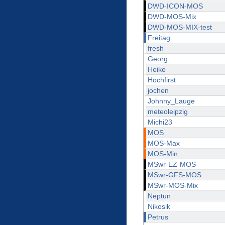
DWD-ICON-MOS
DWD-MOS-Mix
DWD-MOS-MIX-test
Freitag
fresh
Georg
Heiko
Hochfirst
jochen
Johnny_Lauge
meteoleipzig
Michi23
MOS
MOS-Max
MOS-Min
MSwr-EZ-MOS
MSwr-GFS-MOS
MSwr-MOS-Mix
Neptun
Nikosik
Petrus