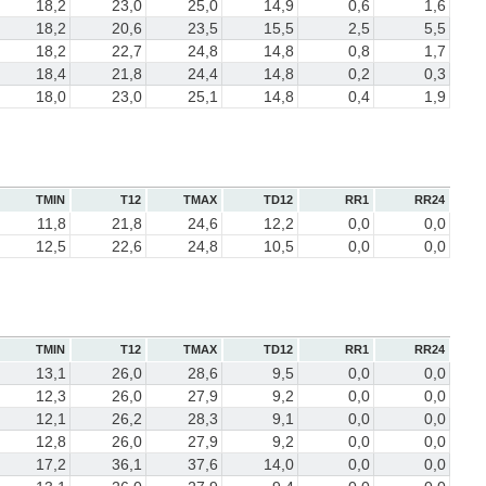
18,2
23,0
25,0
14,9
0,6
1,6
18,2
20,6
23,5
15,5
2,5
5,5
18,2
22,7
24,8
14,8
0,8
1,7
18,4
21,8
24,4
14,8
0,2
0,3
18,0
23,0
25,1
14,8
0,4
1,9
TMIN
T12
TMAX
TD12
RR1
RR24
11,8
21,8
24,6
12,2
0,0
0,0
12,5
22,6
24,8
10,5
0,0
0,0
TMIN
T12
TMAX
TD12
RR1
RR24
13,1
26,0
28,6
9,5
0,0
0,0
12,3
26,0
27,9
9,2
0,0
0,0
12,1
26,2
28,3
9,1
0,0
0,0
12,8
26,0
27,9
9,2
0,0
0,0
17,2
36,1
37,6
14,0
0,0
0,0