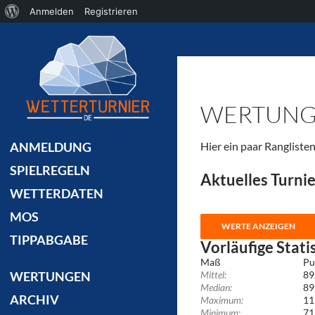
Über
Anmelden
Registrieren
Suchen
WordPress
WERTUN
Hier ein paar Rangliste
ANMELDUNG
SPIELREGELN
Aktuelles Turnie
WETTERDATEN
MOS
TIPPABGABE
Vorläufige Statis
Maß
Pu
Mittel:
89
WERTUNGEN
Median:
89
ARCHIV
Maximum:
11
Minimum:
71