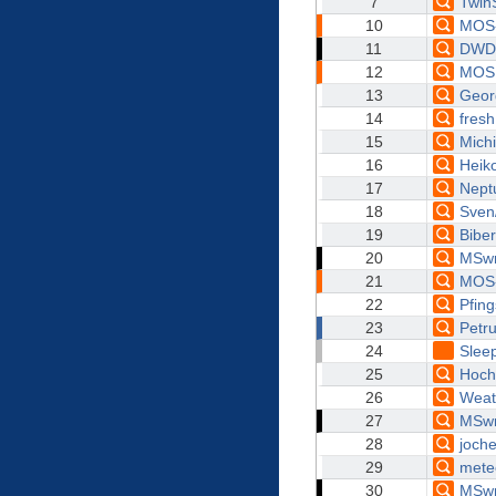
7
TwinS
10
MOS
11
DWD
12
MOS
13
Geor
14
fresh
15
Mich
16
Heik
17
Nept
18
Sven/
19
Biber
20
MSw
21
MOS
22
Pfin
23
Petr
24
Slee
25
Hochf
26
Weat
27
MSw
28
joch
29
mete
30
MSw