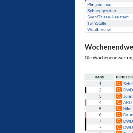
Pfingstochse
Schneegewitter
Sven/Titisee-Neustadt
TwinStulle
Weathercow
Wochenendwe
Die Wochenendwertung e
RANG
BENUTZE
1
Schn
2
DWD
3
John
4
ARD-
5
Nikos
6
Deut
7
DWD-
7
DWD