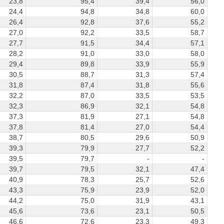
23,8
95,4
39,4
56,0
24,4
94,8
34,8
60,0
26,4
92,8
37,6
55,2
27,0
92,2
33,5
58,7
27,7
91,5
34,4
57,1
28,2
91,0
33,0
58,0
29,4
89,8
33,9
55,9
30,5
88,7
31,3
57,4
31,8
87,4
31,8
55,6
32,2
87,0
33,5
53,5
32,3
86,9
32,1
54,8
37,3
81,9
27,1
54,8
37,8
81,4
27,0
54,4
38,7
80,5
29,6
50,9
39,3
79,9
27,7
52,2
39,5
79,7
-
-
39,7
79,5
32,1
47,4
40,9
78,3
25,7
52,6
43,3
75,9
23,9
52,0
44,2
75,0
31,9
43,1
45,6
73,6
23,1
50,5
46,6
72,6
23,3
49,3