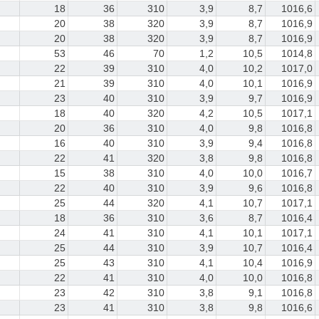
18
36
310
3,9
8,7
1016,6
20
38
320
3,9
8,7
1016,9
20
38
320
3,9
8,7
1016,9
53
46
70
1,2
10,5
1014,8
22
39
310
4,0
10,2
1017,0
21
39
310
4,0
10,1
1016,9
23
40
310
3,9
9,7
1016,9
18
40
320
4,2
10,5
1017,1
20
36
310
4,0
9,8
1016,8
16
40
310
3,9
9,4
1016,8
22
41
320
3,8
9,8
1016,8
15
38
310
4,0
10,0
1016,7
22
40
310
3,9
9,6
1016,8
25
44
320
4,1
10,7
1017,1
18
36
310
3,6
8,7
1016,4
24
41
310
4,1
10,1
1017,1
25
44
310
3,9
10,7
1016,4
25
43
310
4,1
10,4
1016,9
22
41
310
4,0
10,0
1016,8
23
42
310
3,8
9,1
1016,8
23
41
310
3,8
9,8
1016,6