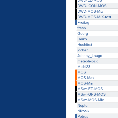
DWD-EZ-MOS
DWD-ICON-MOS
DWD-MOS-Mix
DWD-MOS-MIX-test
Freitag
fresh
Georg
Heiko
Hochfirst
jochen
Johnny_Lauge
meteoleipzig
Michi23
MOS
MOS-Max
MOS-Min
MSwr-EZ-MOS
MSwr-GFS-MOS
MSwr-MOS-Mix
Neptun
Nikosik
Petrus