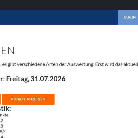
ZUM INHA
BERLIN
GEN
n, es gibt verschiedene Arten der Auswertung. Erst wird das aktue
r:
Freitag, 31.07.2026
tik:
nkte
,2
,8
9,2
,4