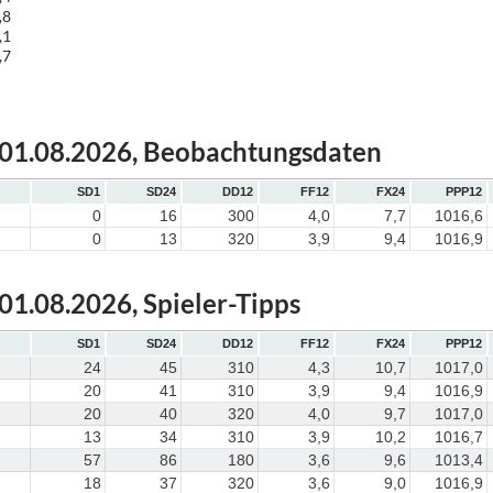
,8
,1
,7
 01.08.2026, Beobachtungsdaten
SD1
SD24
DD12
FF12
FX24
PPP12
0
16
300
4,0
7,7
1016,6
0
13
320
3,9
9,4
1016,9
 01.08.2026, Spieler-Tipps
SD1
SD24
DD12
FF12
FX24
PPP12
24
45
310
4,3
10,7
1017,0
20
41
310
3,9
9,4
1016,9
20
40
320
4,0
9,7
1017,0
13
34
310
3,9
10,2
1016,7
57
86
180
3,6
9,6
1013,4
18
37
320
3,6
9,0
1016,9