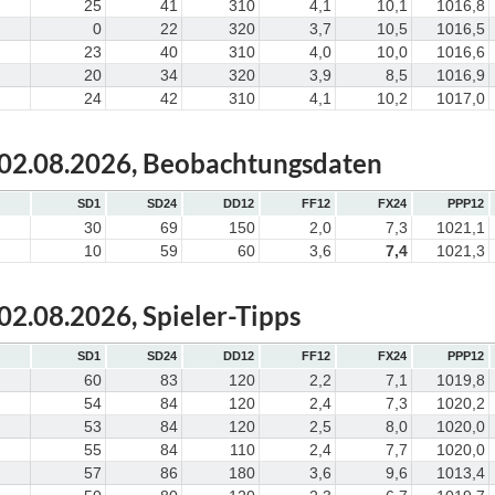
25
41
310
4,1
10,1
1016,8
0
22
320
3,7
10,5
1016,5
23
40
310
4,0
10,0
1016,6
20
34
320
3,9
8,5
1016,9
24
42
310
4,1
10,2
1017,0
 02.08.2026, Beobachtungsdaten
SD1
SD24
DD12
FF12
FX24
PPP12
30
69
150
2,0
7,3
1021,1
10
59
60
3,6
7,4
1021,3
02.08.2026, Spieler-Tipps
SD1
SD24
DD12
FF12
FX24
PPP12
60
83
120
2,2
7,1
1019,8
54
84
120
2,4
7,3
1020,2
53
84
120
2,5
8,0
1020,0
55
84
110
2,4
7,7
1020,0
57
86
180
3,6
9,6
1013,4