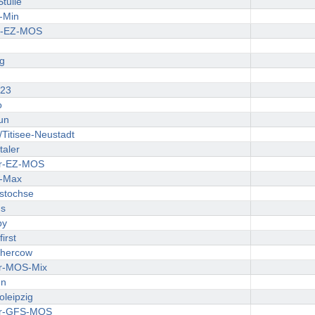
tulle
-Min
-EZ-MOS
g
i23
o
un
Titisee-Neustadt
taler
r-EZ-MOS
-Max
gstochse
us
py
irst
hercow
r-MOS-Mix
en
oleipzig
r-GFS-MOS