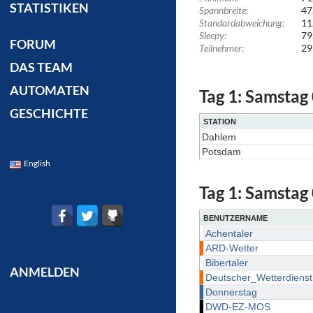
STATISTIKEN
Spannbreite:
47
Standardabweichung:
11
Sleepy:
79
FORUM
Teilnehmer:
29
DAS TEAM
AUTOMATEN
Tag 1: Samstag
GESCHICHTE
STATION
Dahlem
Potsdam
English
Tag 1: Samstag
BENUTZERNAME
Achentaler
ARD-Wetter
Bibertaler
ANMELDEN
Deutscher_Wetterdienst
Donnerstag
DWD-EZ-MOS