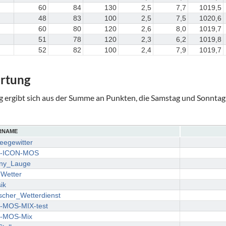
60
84
130
2,5
7,7
1019,5
48
83
100
2,5
7,5
1020,6
60
80
120
2,6
8,0
1019,7
51
78
120
2,3
6,2
1019,8
52
82
100
2,4
7,9
1019,7
rtung
rgibt sich aus der Summe an Punkten, die Samstag und Sonntag e
RNAME
eegewitter
-ICON-MOS
ny_Lauge
Wetter
ik
scher_Wetterdienst
MOS-MIX-test
-MOS-Mix