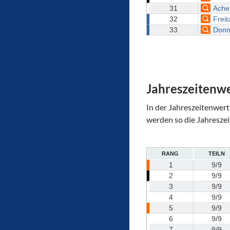
31
Ache
32
Freit
33
Donn
Jahreszeitenw
In der Jahreszeitenwert
werden so die Jahreszei
RANG
TEILN
1
9/9
2
9/9
3
9/9
4
9/9
5
9/9
6
9/9
7
9/9