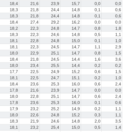
18,4
21,6
23,9
15,7
0,0
0,0
18,3
21,8
24,4
14,8
0,1
0,6
18,3
21,8
24,4
14,8
0,1
0,6
18,4
27,4
29,2
16,2
0,0
0,0
18,2
22,3
24,8
14,7
0,8
1,8
18,3
22,3
24,6
14,8
0,5
1,1
18,1
22,8
24,8
15,0
0,1
1,0
18,1
22,3
24,5
14,7
1,1
2,9
18,0
22,9
25,1
14,7
0,8
1,5
18,4
21,8
24,5
14,4
1,6
3,6
18,0
23,4
25,5
14,4
0,2
0,2
17,7
22,5
24,9
15,2
0,6
1,5
18,1
22,5
24,7
15,1
0,2
1,0
18,4
23,6
25,3
16,0
0,6
2,4
17,8
21,6
23,9
14,7
0,0
0,0
18,0
22,8
25,1
14,7
0,6
2,4
17,8
23,6
25,3
16,0
0,1
0,6
17,9
23,2
25,2
14,9
0,2
1,1
18,0
22,6
24,8
15,2
0,3
1,1
18,3
21,9
24,6
14,8
2,0
3,5
18,1
23,2
25,4
15,0
0,5
1,4