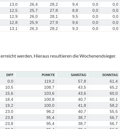
13,0
26,4
28,2
9,4
0,0
0,0
12,5
25,7
27,8
8,8
0,0
0,0
12,9
26,0
28,1
9,5
0,0
0,0
12,8
25,9
27,9
9,6
0,0
0,0
13,1
26,3
28,2
9,3
0,0
0,0
rreicht werden. Hieraus resultieren die Wochenendsieger.
DIFF
PUNKTE
SAMSTAG
SONNTAG
0,0
119,2
57,8
61,4
10,5
108,7
43,5
65,2
15,6
103,6
43,6
60,0
18,4
100,8
40,7
60,1
19,2
100,0
41,8
58,2
23,0
96,2
40,7
55,5
23,8
95,4
38,7
56,7
23,8
95,4
38,7
56,7