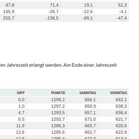
47,8
71,4
19,1
52,3
145,9
-26,7
-22,6
-4,1
255,7
-136,5
-89,1
-47,4
hen Jahreszeit erlangt werden. Am Ende einer Jahreszeit
DIFF
PUNKTE
SAMSTAG
SONNTAG
0,0
1298,2
656,1
642,1
1,0
1297,2
658,9
638,3
4,7
1293,5
657,1
636,4
5,5
1292,7
671,0
621,7
11,9
1286,3
665,7
620,6
12,6
1285,6
662,7
622,9
12,8
1285,4
672,0
613,4