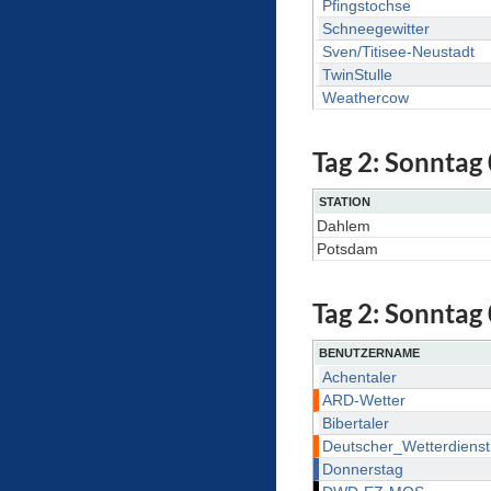
Pfingstochse
Schneegewitter
Sven/Titisee-Neustadt
TwinStulle
Weathercow
Tag 2: Sonntag
STATION
Dahlem
Potsdam
Tag 2: Sonntag 
BENUTZERNAME
Achentaler
ARD-Wetter
Bibertaler
Deutscher_Wetterdienst
Donnerstag