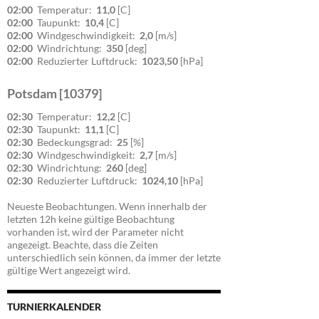
02:00
Temperatur:
11,0
[C]
02:00
Taupunkt:
10,4
[C]
02:00
Windgeschwindigkeit:
2,0
[m/s]
02:00
Windrichtung:
350
[deg]
02:00
Reduzierter Luftdruck:
1023,50
[hPa]
Potsdam [10379]
02:30
Temperatur:
12,2
[C]
02:30
Taupunkt:
11,1
[C]
02:30
Bedeckungsgrad:
25
[%]
02:30
Windgeschwindigkeit:
2,7
[m/s]
02:30
Windrichtung:
260
[deg]
02:30
Reduzierter Luftdruck:
1024,10
[hPa]
Neueste Beobachtungen. Wenn innerhalb der
letzten 12h keine gültige Beobachtung
vorhanden ist, wird der Parameter nicht
angezeigt. Beachte, dass die Zeiten
unterschiedlich sein können, da immer der letzte
gültige Wert angezeigt wird.
TURNIERKALENDER