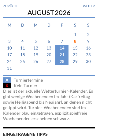
ZURÜCK
WEITER
AUGUST
2026
M
D
M
D
F
S
S
1
2
3
4
5
6
7
8
9
10
11
12
13
14
15
16
17
18
19
20
21
22
23
24
25
26
27
28
29
30
31
X
Turniertermine
X
Kein Turnier
Dies ist der aktuelle Wetterturnier-Kalender. Es
gibt wenige Wochenenden im Jahr (Karfreitag
sowie Heiligabend bis Neujahr), an denen nicht
getippt wird. Turnier-Wochenenden sind im
Kalender blau eingetragen, explizit spielfreie
Wochenenden erscheinen schwarz.
EINGETRAGENE TIPPS