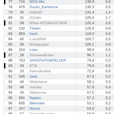
77
716
MOS-Mix
138,0
0,6
78
475
Dustin_Karlshorst
135,3
0,5
79
35
HaMoKl
131,4
1,4
80
31
OZeller
125,4
1,7
81
58
MSwr-MOSMixGFSHIR
125,4
0,6
82
132
Thelen
120,0
0,8
83
859
fresh
118,0
0,5
84
60
LukasRtM
103,7
0,5
85
69
Modepuppe
100,1
0,8
86
243
Lobo
98,0
0,5
87
28
Schneewitchen
96,7
1,1
88
753
GHOSTofTEMPELHOF
79,4
0,3
89
59
BTM
79,0
0,5
90
33
Kalenderblatt
72,8
0,8
91
345
Jade
67,9
0,2
92
46
Wirbelwind
58,1
0,5
93
48
Joackie
57,8
0,4
94
26
Skikanone
57,5
0,6
95
681
Neptun
57,2
0,2
96
605
Bibertaler
53,1
0,2
97
247
Nimue
53,0
0,2
98
67
Fahrradkarsten
50,9
0,3