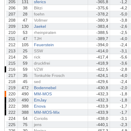
205
131
sferics
-365,8
-1,2
206
38
Blitzi
-375,6
-4,2
207
28
foehn
-378,2
-5,0
208
47
Vollmer
-380,9
-3,8
209
130
Jaekel
-383,4
-2,6
210
53
rheinpiraten
-388,5
-2,5
211
47
TJH
-389,7
-4,0
212
105
Feuerstein
-394,0
-2,4
213
25
SSW
-414,0
-3,1
214
26
rick
-417,4
-5,6
215
59
druckfrei
-418,9
-3,6
216
59
VZW
-422,5
-2,8
217
35
Tonkuhle Frosch
-424,1
-4,0
218
45
sed
-429,6
-2,4
219
472
Bodennebel
-430,8
-2,0
220
490
MM-MOS
-432,3
-1,8
220
490
EmJay
-432,3
-1,8
222
388
Enova
-433,9
-1,7
222
388
MM-MOS-Mix
-433,9
-1,7
224
54
Coriolis
-438,0
-3,1
225
75
jens
-440,1
-2,3
226
30
Norina
-457,3
-4,9