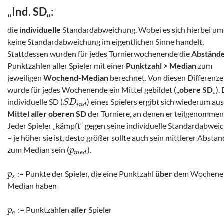
„
Ind. SD
„:
die
individuelle
Standardabweichung. Wobei es sich hierbei um
keine Standardabweichung im eigentlichen Sinne handelt.
Stattdessen wurden für jedes Turnierwochenende die
Abständ
Punktzahlen aller Spieler mit einer
Punktzahl > Median
zum
jeweiligen
Wochend-Median
berechnet. Von diesen Differenz
wurde für jedes Wochenende ein Mittel gebildet („
obere SD
„).
individuelle SD (
) eines Spielers ergibt sich wiederum au
S
D
i
n
d
Mittel aller oberen SD
der Turniere, an denen er teilgenommen
Jeder Spieler „kämpft“ gegen seine individuelle Standardabwei
– je höher sie ist, desto größer sollte auch sein mittlerer Abstan
zum Median sein (
).
p
m
e
d
:= Punkte der Spieler, die eine Punktzahl
über
dem Wochene
p
s
Median haben
:= Punktzahlen
aller
Spieler
p
a