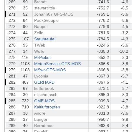
269
90
Brandt
-741,6
-4,6
270
35
stewartlittle
-752,7
-8,5
271
52
Johann07 GFS-MOS
-759,1
-5,6
272
84
PookGroupie
-778,2
-5,6
273
90
Nappel
-779,6
-4,5
274
44
Zelle
-781,6
-7,2
275
107
Staubteufel
-784,5
-4,3
276
95
TWeb
-824,6
-5,6
277
34
Wolle
-835,0
-10,2
278
116
MrPiekut
-853,2
-3,3
279
1108
MeteoService-GFS-MOS
-866,8
-3,8
279
1108
MSwr-GFS-MOS
-866,8
-3,8
281
47
Lyconia
-867,3
-5,7
282
487
GERHARD
-867,6
-4,1
283
67
kofferbook
-873,1
-3,7
284
30
mischmasch
-895,0
-8,3
285
732
GME-MOS
-909,3
-4,7
286
710
Kaltlufttropfen
-922,8
-3,8
287
38
Andre
-931,8
-9,6
288
37
Langer
-950,7
-9,9
289
40
Berndmuc
-963,8
-8,4
290
76
FrankS
-967,1
-4,3