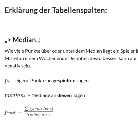
Erklärung der Tabellenspalten:
„
> Median
„:
Wie viele Punkte über oder unter dem Median liegt ein Spieler 
Mittel an einem Wochenende? Je höher, desto besser; kann auc
negativ sein.
:= eigene Punkte an
gespielten
Tagen
p
t
:= Mediane an
diesen
Tagen
m
e
d
i
a
n
t
[
–
]
∑
p
m
e
d
i
a
n
=
t
t
t
p
m
e
d
T
e
i
l
n
a
h
m
e
n