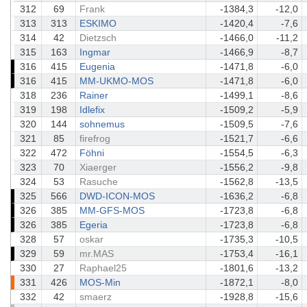
312
69
Frank
-1384,3
-12,0
313
313
ESKIMO
-1420,4
-7,6
314
42
Dietzsch
-1466,0
-11,2
315
163
Ingmar
-1466,9
-8,7
316
415
Eugenia
-1471,8
-6,0
316
415
MM-UKMO-MOS
-1471,8
-6,0
318
236
Rainer
-1499,1
-8,6
319
198
Idlefix
-1509,2
-5,9
320
144
sohnemus
-1509,5
-7,6
321
85
firefrog
-1521,7
-6,6
322
472
Föhni
-1554,5
-6,3
323
70
Xiaerger
-1556,2
-9,8
324
53
Rasuche
-1562,8
-13,5
325
566
DWD-ICON-MOS
-1636,2
-6,8
326
385
MM-GFS-MOS
-1723,8
-6,8
326
385
Egeria
-1723,8
-6,8
328
57
oskar
-1735,3
-10,5
329
59
mr.MAS
-1753,4
-16,1
330
27
Raphael25
-1801,6
-13,2
331
426
MOS-Min
-1872,1
-8,0
332
42
smaerz
-1928,8
-15,6