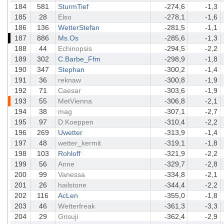
184
581
SturmTief
-274,6
-1,3
185
28
Elso
-278,1
-1,6
186
136
WetterStefan
-281,5
-1,1
187
886
Ms.Os
-285,6
-1,3
188
44
Echinopsis
-294,5
-2,2
189
302
C.Barbe_Ffm
-298,9
-1,8
190
347
Stephan
-300,2
-1,4
191
36
reknaw
-300,8
-1,9
192
71
Caesar
-303,6
-1,9
193
55
MetVienna
-306,8
-2,1
194
38
mag
-307,1
-2,7
195
97
D.Koeppen
-310,4
-2,2
196
269
Uwetter
-313,9
-1,4
197
48
wetter_kermit
-319,1
-1,8
198
103
Rohloff
-321,9
-2,2
199
56
Anne
-329,7
-2,8
200
99
Vanessa
-334,8
-2,1
201
26
hailstone
-344,4
-2,2
202
116
AcLen
-355,0
-1,8
203
46
Wetterfreak
-361,3
-3,3
204
29
Grisuji
-362,4
-2,9