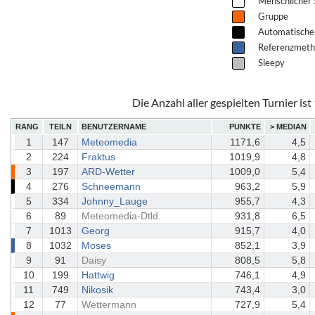
Menschlicher 
Gruppe
Automatische
Referenzmet
Sleepy
Die Anzahl aller gespielten Turnier ist
RANG
TEILN
BENUTZERNAME
PUNKTE
> MEDIAN
1
147
Meteomedia
1171,6
4,5
2
224
Fraktus
1019,9
4,8
3
197
ARD-Wetter
1009,0
5,4
4
276
Schneemann
963,2
5,9
5
334
Johnny_Lauge
955,7
4,3
6
89
Meteomedia-Dtld.
931,8
6,5
7
1013
Georg
915,7
4,0
8
1032
Moses
852,1
3,9
9
91
Daisy
808,5
5,8
10
199
Hattwig
746,1
4,9
11
749
Nikosik
743,4
3,0
12
77
Wettermann
727,9
5,4