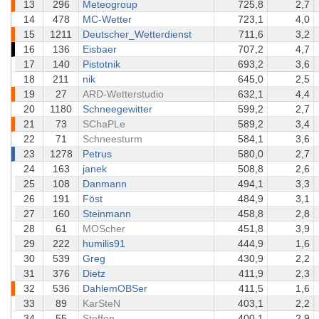
13
296
Meteogroup
725,8
2,7
14
478
MC-Wetter
723,1
4,0
15
1211
Deutscher_Wetterdienst
711,6
3,2
16
136
Eisbaer
707,2
4,7
17
140
Pistotnik
693,2
3,6
18
211
nik
645,0
2,5
19
27
ARD-Wetterstudio
632,1
4,4
20
1180
Schneegewitter
599,2
2,7
21
73
SChaPLe
589,2
3,4
22
71
Schneesturm
584,1
3,6
23
1278
Petrus
580,0
2,7
24
163
janek
508,8
2,6
25
108
Danmann
494,1
3,3
26
191
Föst
484,9
3,1
27
160
Steinmann
458,8
2,8
28
61
MOScher
451,8
3,9
29
222
humilis91
444,9
1,6
30
539
Greg
430,9
2,2
31
376
Dietz
411,9
2,3
32
536
DahlemOBSer
411,5
1,6
33
89
KarSteN
403,1
2,2
34
55
Steffen
400,1
2,9