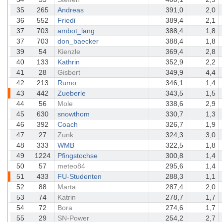
35
265
Andreas
391,0
2,0
36
552
Friedi
389,4
2,1
37
703
ambot_lang
388,4
1,8
37
703
don_baecker
388,4
1,8
39
54
Kienzle
369,4
2,8
40
133
Kathrin
352,9
2,2
41
28
Gisbert
349,9
4,4
42
213
Rumo
346,1
1,4
43
442
Zueberle
343,5
1,5
44
56
Mole
338,6
2,9
45
630
snowthom
330,7
1,3
46
392
Coach
326,7
1,9
47
27
Zunk
324,3
3,0
48
333
WMB
322,5
1,8
49
1224
Pfingstochse
300,8
1,4
50
57
meteo84
295,6
1,4
51
433
FU-Studenten
288,3
1,1
52
88
Marta
287,4
2,0
53
74
Katrin
278,7
1,7
54
72
Bora
274,6
1,7
55
29
SN-Power
254,2
2,7