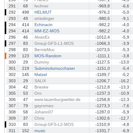
291
68
fechner
-969,8
-6,6
292
498
HELMUT
-976,2
-5,0
293
49
striedinger
-980,5
-9,1
294
414
Echinacin
-982,2
-4,0
294
414
MM-EZ-MOS
-982,2
-4,0
296
46
AlvanEx
-1012,4
-5,9
297
83
Grisuji-GFS-L1-MOS
-1066,3
-3,9
298
83
BernieMuc
-1073,5
-5,3
299
123
MOS-Random
-1111,1
-3,8
300
29
Dummy
-1127,5
-13,0
301
219
Subminolumucchaser
-1151,0
-5,4
302
145
Matzel
-1189,7
-5,2
303
29
SALIX
-1206,7
-16,2
304
42
Brieske
-1212,8
-13,3
305
53
Oro
-1237,3
-10,9
306
47
www.lauenburgwetter.de
-1258,8
-12,3
307
79
gayromeo
-1273,3
-7,6
308
58
Johann07
-1287,0
-5,9
309
37
Chris
-1302,6
-12,7
310
83
Grisuji-GFS-L2-MOS
-1310,9
-4,8
311
152
music
-1331,7
-6,9