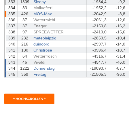
333
1309
Sleepy
-1934,4
-9,2
334
33
Mailuefterl
-1952,2
-12,6
335
426
MOS-Max
-2042,9
-8,8
336
37
Wettermichi
-2061,3
-12,6
337
37
Enager
-2150,8
-16,2
338
97
SPREEWETTER
-2410,0
-15,6
339
232
meteoleipzig
-2850,5
-10,4
340
216
duinoord
-2997,7
-14,0
341
130
Christrose
-3596,4
-18,7
342
64
Wetterfrosch
-4316,7
-31,4
343
46
Vivaldi
-4547,7
-46,0
344
1222
Donnerstag
-19090,7
-87,7
345
359
Freitag
-21505,3
-96,0