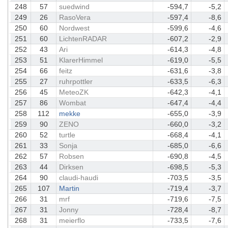
248
57
suedwind
-594,7
-5,2
249
26
RasoVera
-597,4
-8,6
250
60
Nordwest
-599,6
-4,6
251
60
LichtenRADAR
-607,2
-2,9
252
43
Ari
-614,3
-4,8
253
51
KlarerHimmel
-619,0
-5,5
254
66
feitz
-631,6
-3,8
255
27
ruhrpottler
-633,5
-6,3
256
45
MeteoZK
-642,3
-4,1
257
86
Wombat
-647,4
-4,4
258
112
mekke
-655,0
-3,9
259
90
ZENO
-660,0
-3,2
260
52
turtle
-668,4
-4,1
261
33
Sonja
-685,0
-6,6
262
57
Robsen
-690,8
-4,5
263
44
Dirksen
-698,5
-5,3
264
90
claudi-haudi
-703,5
-3,5
265
107
Martin
-719,4
-3,7
266
31
mrf
-719,6
-7,5
267
31
Jonny
-728,4
-8,7
268
31
meierflo
-733,5
-7,6