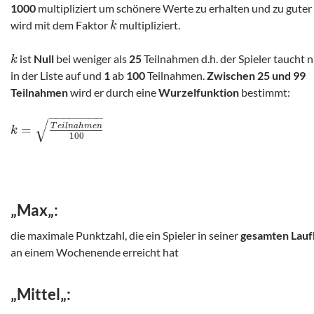
1000
multipliziert um schönere Werte zu erhalten und zu guter
wird mit dem Faktor
multipliziert.
k
ist
Null
bei weniger als
25
Teilnahmen d.h. der Spieler taucht n
k
in der Liste auf und
1
ab
100
Teilnahmen.
Zwischen 25 und 99
Teilnahmen
wird er durch eine
Wurzelfunktion
bestimmt:
−
−
−
−
−
−
−
−
√
=
T
e
i
l
n
a
h
m
e
n
k
100
„
Max
„:
die maximale Punktzahl, die ein Spieler in seiner
gesamten Lau
an einem Wochenende erreicht hat
„
Mittel
„: