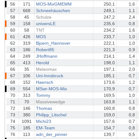
56
171
MOS-MixGMEMM
250,1
1,6
57
668
Schneehäuschen
249,1
1,1
58
45
Schulze
247,2
2,4
59
158
universLE
235,6
0,8
60
58
TNT
234,2
1,6
61
426
MOS
233,7
1,0
62
319
Bjoern_Hannover
222,1
1,0
63
186
Robert85
221,3
0,9
64
249
JHoffmann
214,1
1,4
65
413
Herold
198,0
1,1
66
35
Meteomax
197,1
2,0
67
106
Uni-Innsbruck
185,1
0,7
68
152
Haensch
173,6
1,2
69
554
MSwr-MOS-Mix
170,9
0,7
70
313
Tommy
169,5
1,0
71
70
Massivewedge
163,8
1,1
72
146
Thomas
160,8
0,8
73
380
Philipp_Litschel
159,0
0,8
74
1091
Michi23
157,6
0,7
75
185
EM-Team
154,7
0,8
76
113
adri_der_pinner
139,7
0,5