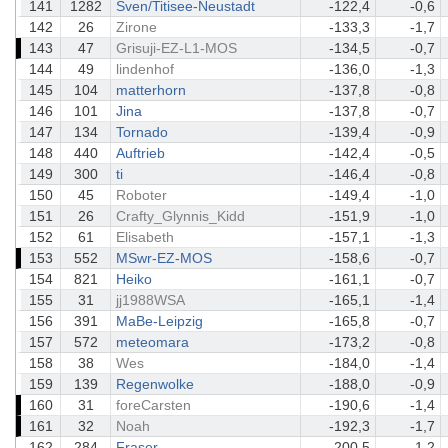
141
1282
Sven/Titisee-Neustadt
-122,4
-0,6
142
26
Zirone
-133,3
-1,7
143
47
Grisuji-EZ-L1-MOS
-134,5
-0,7
144
49
lindenhof
-136,0
-1,3
145
104
matterhorn
-137,8
-0,8
146
101
Jina
-137,8
-0,7
147
134
Tornado
-139,4
-0,9
148
440
Auftrieb
-142,4
-0,5
149
300
ti
-146,4
-0,8
150
45
Roboter
-149,4
-1,0
151
26
Crafty_Glynnis_Kidd
-151,9
-1,0
152
61
Elisabeth
-157,1
-1,3
153
552
MSwr-EZ-MOS
-158,6
-0,7
154
821
Heiko
-161,1
-0,7
155
31
jj1988WSA
-165,1
-1,4
156
391
MaBe-Leipzig
-165,8
-0,7
157
572
meteomara
-173,2
-0,8
158
38
Wes
-184,0
-1,4
159
139
Regenwolke
-188,0
-0,9
160
31
foreCarsten
-190,6
-1,4
161
32
Noah
-192,3
-1,7
162
284
Fraser
-200,5
-1,2