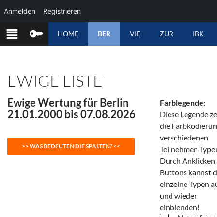
Anmelden
Registrieren
ZUM
HOME
BER
VIE
ZUR
IBK
INHALT
SPRINGEN
EWIGE LISTE
Ewige Wertung für Berlin
Farblegende:
21.01.2000 bis 07.08.2026
Diese Legende ze
die Farbkodierun
verschiedenen
Teilnehmer-Type
Durch Anklicken 
Buttons kannst 
einzelne Typen a
und wieder
einblenden!