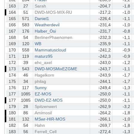
163
27
Sarah
-204,7
-1,8
164
51
DWD-MOS-MIX-RU
-217,2
-1,0
165
571
Daniel1
-226,4
-1,1
166
583
Weatherdevil
-231,4
-1,0
167
176
Halber_Ösi
-231,7
-0,8
168
54
BerlinerPhaenomen
-232,3
-1,1
169
120
WB
-235,9
-1,1
170
558
Mammatuscloud
-241,2
-0,9
171
119
maturz95
-242,3
-0,9
172
39
ehc_axel
-243,0
-1,2
173
543
DWD-MOSMixEZGME
-243,7
-1,1
174
46
Hagelkorn
-243,9
-1,7
175
34
philag
-244,1
-1,7
176
117
Sunny
-249,4
-1,3
177
1085
EZ-MOS
-250,0
-1,1
177
1085
DWD-EZ-MOS
-250,0
-1,1
179
28
Spitzenwert
-262,9
-3,2
180
86
Amimosil
-264,2
-1,8
181
132
MSwr-HIR-MOS
-266,1
-1,0
182
54
Hahn
-269,7
-1,8
183
56
Ferrell_Cell
-272,4
-1,3