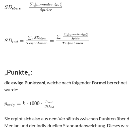
[
–
(
)
]
∑
p
m
e
d
i
a
n
p
=
s
a
s
S
D
o
b
e
r
e
S
p
i
e
l
e
r
∑
[
–
(
)
]
p
m
e
d
i
a
n
p
s
s
s
∑
∑
S
D
t
=
=
o
b
e
r
e
S
p
i
e
l
e
r
t
S
D
i
n
d
T
e
i
l
n
a
h
m
e
n
T
e
i
l
n
a
h
m
e
n
„
Punkte
„:
die
ewige Punktzahl
, welche nach folgender
Formel
berechnet
wurde:
p
=
⋅
1000
⋅
m
e
d
p
k
e
w
i
g
S
D
i
n
d
Sie ergibt sich also aus dem Verhältnis zwischen Punkten über
Median und der individuellen Standardabweichung. Dieses wir