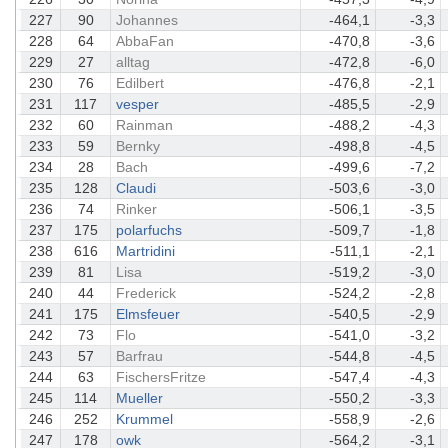
227
90
Johannes
-464,1
-3,3
228
64
AbbaFan
-470,8
-3,6
229
27
alltag
-472,8
-6,0
230
76
Edilbert
-476,8
-2,1
231
117
vesper
-485,5
-2,9
232
60
Rainman
-488,2
-4,3
233
59
Bernky
-498,8
-4,5
234
28
Bach
-499,6
-7,2
235
128
Claudi
-503,6
-3,0
236
74
Rinker
-506,1
-3,5
237
175
polarfuchs
-509,7
-1,8
238
616
Martridini
-511,1
-2,1
239
81
Lisa
-519,2
-3,0
240
44
Frederick
-524,2
-2,8
241
175
Elmsfeuer
-540,5
-2,9
242
73
Flo
-541,0
-3,2
243
57
Barfrau
-544,8
-4,5
244
63
FischersFritze
-547,4
-4,3
245
114
Mueller
-550,2
-3,3
246
252
Krummel
-558,9
-2,6
247
178
owk
-564,2
-3,1