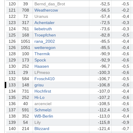
120
39
Bernd_das_Brot
-52,5
-0,5
121
708
Weathercow
-56,5
-0,2
122
72
Uranus
-57,4
-0,4
123
317
Achentaler
-72,5
-0,3
124
761
liebetruth
-73,6
-0,3
125
168
Troepfchen
-82,8
-0,5
126
1051
rana_2002
-85,5
-0,4
126
1051
wetteregon
-85,5
-0,4
128
100
Thermik
-90,9
-0,6
129
173
Spock
-92,9
-0,6
130
252
Haasen
-96,7
-0,5
131
29
LPmeso
-100,3
-0,6
132
584
Frosch410
-106,7
-0,5
133
148
grisu
-106,8
-0,6
134
731
Hochfirst
-107,0
-0,4
135
252
Hi-Lo
-107,2
-0,6
136
40
arcenciel
-108,5
-0,6
137
591
Schmelzi
-112,4
-0,5
138
352
WB-Berlin
-113,0
-0,4
139
54
Lily
-115,8
-0,9
140
214
Blizzard
-121,4
-0,7