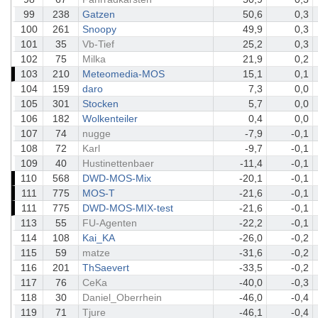
99
238
Gatzen
50,6
0,3
100
261
Snoopy
49,9
0,3
101
35
Vb-Tief
25,2
0,3
102
75
Milka
21,9
0,2
103
210
Meteomedia-MOS
15,1
0,1
104
159
daro
7,3
0,0
105
301
Stocken
5,7
0,0
106
182
Wolkenteiler
0,4
0,0
107
74
nugge
-7,9
-0,1
108
72
Karl
-9,7
-0,1
109
40
Hustinettenbaer
-11,4
-0,1
110
568
DWD-MOS-Mix
-20,1
-0,1
111
775
MOS-T
-21,6
-0,1
111
775
DWD-MOS-MIX-test
-21,6
-0,1
113
55
FU-Agenten
-22,2
-0,1
114
108
Kai_KA
-26,0
-0,2
115
59
matze
-31,6
-0,2
116
201
ThSaevert
-33,5
-0,2
117
76
CeKa
-40,0
-0,3
118
30
Daniel_Oberrhein
-46,0
-0,4
119
71
Tjure
-46,1
-0,4