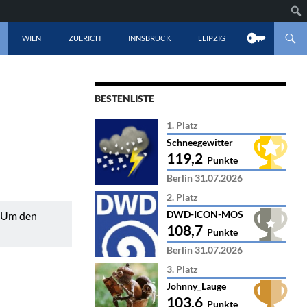
LT SPRINGEN
WIEN
ZUERICH
INNSBRUCK
LEIPZIG
BESTENLISTE
1. Platz
Schneegewitter
119,2
Punkte
Berlin 31.07.2026
2. Platz
DWD-ICON-MOS
. Um den
108,7
Punkte
Berlin 31.07.2026
3. Platz
Johnny_Lauge
103,6
Punkte