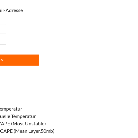
il-Adresse
temperatur
tuelle Temperatur
: CAPE (Most Unstable)
): CAPE (Mean Layer,50mb)