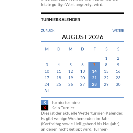
letzte gültige Wert angezeigt wird.
TURNIERKALENDER
ZURÜCK
WEITER
AUGUST
2026
M
D
M
D
F
S
S
1
2
3
4
5
6
7
8
9
10
11
12
13
14
15
16
17
18
19
20
21
22
23
24
25
26
27
28
29
30
31
X
Turniertermine
X
Kein Turnier
Dies ist der aktuelle Wetterturnier-Kalender.
Es gibt wenige Wochenenden im Jahr
(Karfreitag sowie Heiligabend bis Neujahr),
an denen nicht getippt wird. Turnier-