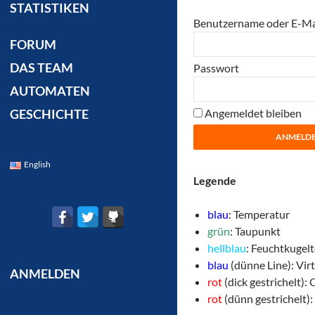
STATISTIKEN
Benutzername oder E-Ma
FORUM
DAS TEAM
Passwort
AUTOMATEN
Angemeldet bleiben
GESCHICHTE
English
Legende
blau
: Temperatur
grün
: Taupunkt
hellblau
: Feuchtkugel
blau
(dünne Line): Vir
ANMELDEN
rot
(dick gestrichelt)
rot
(dünn gestrichelt