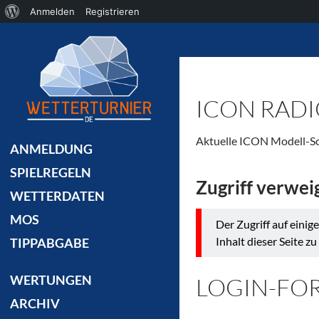
Über
Anmelden
Registrieren
Suchen
WordPress
ICON RAD
Aktuelle ICON Modell-Sou
ANMELDUNG
SPIELREGELN
Zugriff verwei
WETTERDATEN
MOS
Der Zugriff auf einige
Inhalt dieser Seite zu
TIPPABGABE
WERTUNGEN
LOGIN-FO
ARCHIV