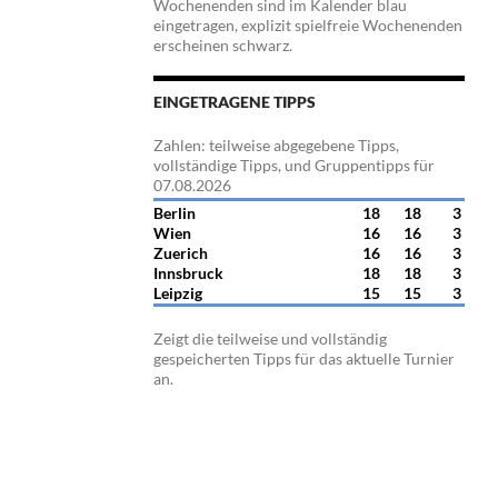
Wochenenden sind im Kalender blau
eingetragen, explizit spielfreie Wochenenden
erscheinen schwarz.
EINGETRAGENE TIPPS
Zahlen: teilweise abgegebene Tipps,
vollständige Tipps, und Gruppentipps für
07.08.2026
Berlin
18
18
3
Wien
16
16
3
Zuerich
16
16
3
Innsbruck
18
18
3
Leipzig
15
15
3
Zeigt die teilweise und vollständig
gespeicherten Tipps für das aktuelle Turnier
an.