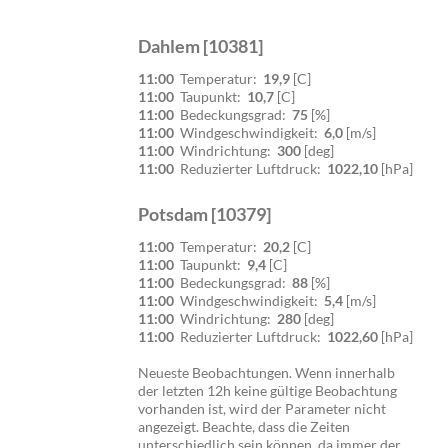
Dahlem [10381]
11:00
Temperatur:
19,9
[C]
11:00
Taupunkt:
10,7
[C]
11:00
Bedeckungsgrad:
75
[%]
11:00
Windgeschwindigkeit:
6,0
[m/s]
11:00
Windrichtung:
300
[deg]
11:00
Reduzierter Luftdruck:
1022,10
[hPa]
Potsdam [10379]
11:00
Temperatur:
20,2
[C]
11:00
Taupunkt:
9,4
[C]
11:00
Bedeckungsgrad:
88
[%]
11:00
Windgeschwindigkeit:
5,4
[m/s]
11:00
Windrichtung:
280
[deg]
11:00
Reduzierter Luftdruck:
1022,60
[hPa]
Neueste Beobachtungen. Wenn innerhalb
der letzten 12h keine gültige Beobachtung
vorhanden ist, wird der Parameter nicht
angezeigt. Beachte, dass die Zeiten
unterschiedlich sein können, da immer der