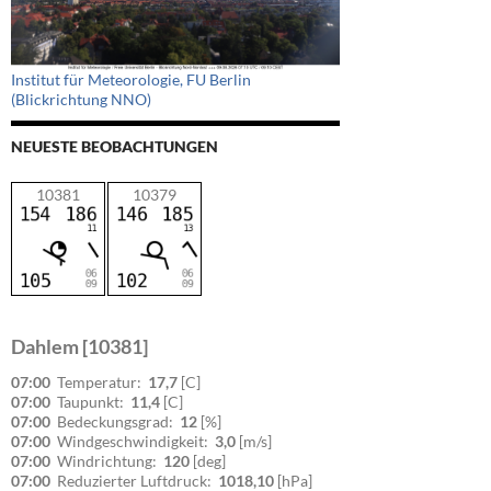
Institut für Meteorologie, FU Berlin
(Blickrichtung NNO)
NEUESTE BEOBACHTUNGEN
10381
10379
Dahlem [10381]
07:00
Temperatur:
17,7
[C]
07:00
Taupunkt:
11,4
[C]
07:00
Bedeckungsgrad:
12
[%]
07:00
Windgeschwindigkeit:
3,0
[m/s]
07:00
Windrichtung:
120
[deg]
07:00
Reduzierter Luftdruck:
1018,10
[hPa]