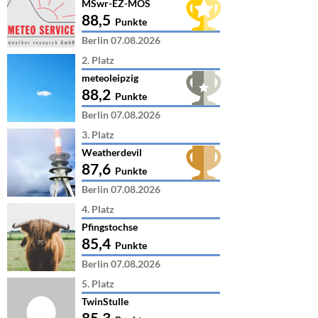
MSwr-EZ-MOS
88,5
Punkte
Berlin 07.08.2026
2. Platz
meteoleipzig
88,2
Punkte
Berlin 07.08.2026
3. Platz
Weatherdevil
87,6
Punkte
Berlin 07.08.2026
4. Platz
Pfingstochse
85,4
Punkte
Berlin 07.08.2026
5. Platz
TwinStulle
85,3