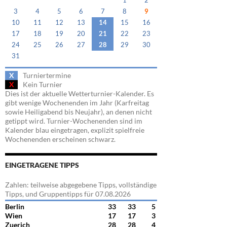
1
2
3
4
5
6
7
8
9
10
11
12
13
14
15
16
17
18
19
20
21
22
23
24
25
26
27
28
29
30
31
X
Turniertermine
X
Kein Turnier
Dies ist der aktuelle Wetterturnier-Kalender. Es
gibt wenige Wochenenden im Jahr (Karfreitag
sowie Heiligabend bis Neujahr), an denen nicht
getippt wird. Turnier-Wochenenden sind im
Kalender blau eingetragen, explizit spielfreie
Wochenenden erscheinen schwarz.
EINGETRAGENE TIPPS
Zahlen: teilweise abgegebene Tipps, vollständige
Tipps, und Gruppentipps für 07.08.2026
Berlin
33
33
5
Wien
17
17
3
Zuerich
28
28
4