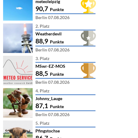
meteoleipzig
90,7
Punkte
Berlin 07.08.2026
2. Platz
Weatherdevil
88,9
Punkte
Berlin 07.08.2026
3. Platz
MSwr-EZ-MOS
88,5
Punkte
Berlin 07.08.2026
4. Platz
Johnny_Lauge
87,1
Punkte
Berlin 07.08.2026
5. Platz
Pfingstochse
86,7