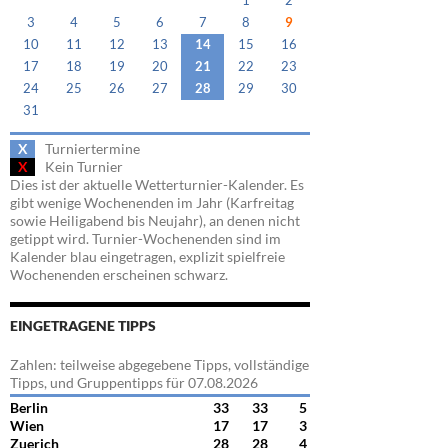
1
2
3
4
5
6
7
8
9
10
11
12
13
14
15
16
17
18
19
20
21
22
23
24
25
26
27
28
29
30
31
X
Turniertermine
X
Kein Turnier
Dies ist der aktuelle Wetterturnier-Kalender. Es
gibt wenige Wochenenden im Jahr (Karfreitag
sowie Heiligabend bis Neujahr), an denen nicht
getippt wird. Turnier-Wochenenden sind im
Kalender blau eingetragen, explizit spielfreie
Wochenenden erscheinen schwarz.
EINGETRAGENE TIPPS
Zahlen: teilweise abgegebene Tipps, vollständige
Tipps, und Gruppentipps für 07.08.2026
Berlin
33
33
5
Wien
17
17
3
Zuerich
28
28
4