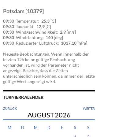
Potsdam [10379]
09:30
Temperatur:
25,3
[C]
09:30
Taupunkt:
12,9
[C]
09:30
Windgeschwindigkeit:
2,9
[m/s]
09:30
Windrichtung:
140
[deg]
09:30
Reduzierter Luftdruck:
1017,10
[hPa]
Neueste Beobachtungen. Wenn innerhalb der
letzten 12h keine gültige Beobachtung
vorhanden ist, wird der Parameter nicht
angezeigt. Beachte, dass die Zeiten
unterschiedlich sein können, da immer der letzte
gültige Wert angezeigt wird.
TURNIERKALENDER
ZURÜCK
WEITER
AUGUST
2026
M
D
M
D
F
S
S