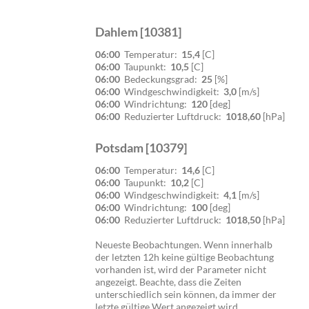
Dahlem [10381]
06:00
Temperatur:
15,4
[C]
06:00
Taupunkt:
10,5
[C]
06:00
Bedeckungsgrad:
25
[%]
06:00
Windgeschwindigkeit:
3,0
[m/s]
06:00
Windrichtung:
120
[deg]
06:00
Reduzierter Luftdruck:
1018,60
[hPa]
Potsdam [10379]
06:00
Temperatur:
14,6
[C]
06:00
Taupunkt:
10,2
[C]
06:00
Windgeschwindigkeit:
4,1
[m/s]
06:00
Windrichtung:
100
[deg]
06:00
Reduzierter Luftdruck:
1018,50
[hPa]
Neueste Beobachtungen. Wenn innerhalb
der letzten 12h keine gültige Beobachtung
vorhanden ist, wird der Parameter nicht
angezeigt. Beachte, dass die Zeiten
unterschiedlich sein können, da immer der
letzte gültige Wert angezeigt wird.