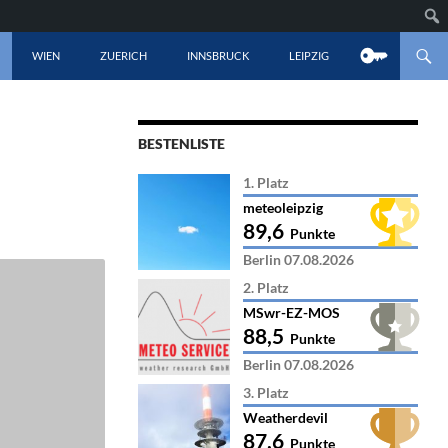
LT SPRINGEN
WIEN
ZUERICH
INNSBRUCK
LEIPZIG
BESTENLISTE
1. Platz
meteoleipzig
89,6
Punkte
Berlin 07.08.2026
2. Platz
MSwr-EZ-MOS
88,5
Punkte
Berlin 07.08.2026
3. Platz
Weatherdevil
87,6
Punkte