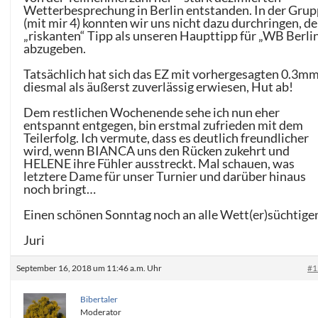
Wetterbesprechung in Berlin entstanden. In der Gru
(mit mir 4) konnten wir uns nicht dazu durchringen, d
„riskanten“ Tipp als unseren Haupttipp für „WB Berli
abzugeben.
Tatsächlich hat sich das EZ mit vorhergesagten 0.3m
diesmal als äußerst zuverlässig erwiesen, Hut ab!
Dem restlichen Wochenende sehe ich nun eher
entspannt entgegen, bin erstmal zufrieden mit dem
Teilerfolg. Ich vermute, dass es deutlich freundlicher
wird, wenn BIANCA uns den Rücken zukehrt und
HELENE ihre Fühler ausstreckt. Mal schauen, was
letztere Dame für unser Turnier und darüber hinaus
noch bringt…
Einen schönen Sonntag noch an alle Wett(er)süchtige
Juri
September 16, 2018 um 11:46 a.m. Uhr
#1
Bibertaler
Moderator