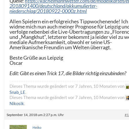
Quelle:
https://kachelmannwetter.com/de/modellkarten/e
2018091400/deutschland/akkumulierter-
niederschlag/20180922-0000z.html
Allen Spielern ein erfolgreiches Tippwochenende! Ich
widme mich nun auch meiner Prognose für Leipzig un
verfolge nebenbei die Live-Übertragungen zu „Floren
und „Mangkhut“, letzterer bekommt ja leider viel zu w
mediale Aufmerksamkeit, obwohl er seine US-
Amerikanische Freundin um Welten überragt.
Beste Grüße aus Leipzig
Oscar
Edit: Gibt es einen Trick 17, die Bilder richtig einzubinden?
Dieses Thema wurde geändert vor 7 Jahren, 10 Monaten von
Snab_LE
.
Dieses Thema wurde geändert vor 7 Jahren, 10 Monaten von
Nikosik
.
September 14, 2018 um 2:27 p.m. Uhr
#1
Heiko