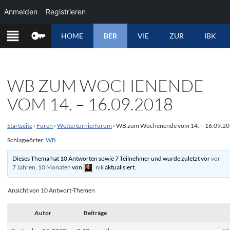
Anmelden
Registrieren
ZUM
HOME
BER
VIE
ZUR
IBK
INHALT
SPRINGEN
WB ZUM WOCHENENDE
VOM 14. – 16.09.2018
Startseite
›
Foren
›
Wetterturnierforum
›
WB zum Wochenende vom 14. – 16.09.2
Schlagwörter:
WB
Dieses Thema hat 10 Antworten sowie 7 Teilnehmer und wurde zuletzt vor
vor
7 Jahren, 10 Monaten
von
nik
aktualisiert.
Ansicht von 10 Antwort-Themen
Autor
Beiträge