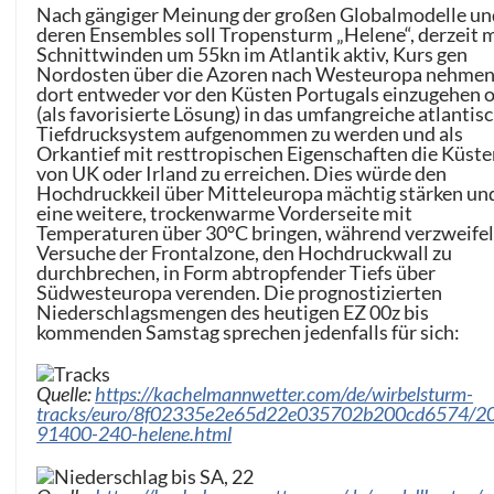
Nach gängiger Meinung der großen Globalmodelle un
deren Ensembles soll Tropensturm „Helene“, derzeit 
Schnittwinden um 55kn im Atlantik aktiv, Kurs gen
Nordosten über die Azoren nach Westeuropa nehmen
dort entweder vor den Küsten Portugals einzugehen 
(als favorisierte Lösung) in das umfangreiche atlantis
Tiefdrucksystem aufgenommen zu werden und als
Orkantief mit resttropischen Eigenschaften die Küst
von UK oder Irland zu erreichen. Dies würde den
Hochdruckkeil über Mitteleuropa mächtig stärken un
eine weitere, trockenwarme Vorderseite mit
Temperaturen über 30°C bringen, während verzweifel
Versuche der Frontalzone, den Hochdruckwall zu
durchbrechen, in Form abtropfender Tiefs über
Südwesteuropa verenden. Die prognostizierten
Niederschlagsmengen des heutigen EZ 00z bis
kommenden Samstag sprechen jedenfalls für sich:
Quelle:
https://kachelmannwetter.com/de/wirbelsturm-
tracks/euro/8f02335e2e65d22e035702b200cd6574/2
91400-240-helene.html