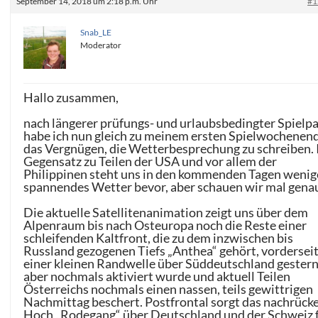
September 14, 2018 um 2:18 p.m. Uhr
#1
Snab_LE
Moderator
Hallo zusammen,
nach längerer prüfungs- und urlaubsbedingter Spielp
habe ich nun gleich zu meinem ersten Spielwochenen
das Vergnügen, die Wetterbesprechung zu schreiben.
Gegensatz zu Teilen der USA und vor allem der
Philippinen steht uns in den kommenden Tagen wenig
spannendes Wetter bevor, aber schauen wir mal gena
Die aktuelle Satellitenanimation zeigt uns über dem
Alpenraum bis nach Osteuropa noch die Reste einer
schleifenden Kaltfront, die zu dem inzwischen bis
Russland gezogenen Tiefs „Anthea“ gehört, vorderseit
einer kleinen Randwelle über Süddeutschland gester
aber nochmals aktiviert wurde und aktuell Teilen
Österreichs nochmals einen nassen, teils gewittrigen
Nachmittag beschert. Postfrontal sorgt das nachrück
Hoch „Rodegang“ über Deutschland und der Schweiz 