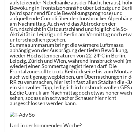
aufsteigender Nebelbänke aus der Nacht heraus), höh
Bewökung in Frontalzonennähe über Leipzig und Berl
(wird spannend für die Bewölkungsprognose) und
aufquellende Cumuli über den Innsbrucker Alpenhän
am Nachmittag. Auch wird das Abtrocknen der
Grundschicht in Ostdeutschland und folglich die Sc-
Aktivität in Leipzig und Berlin am Vormittag noch et
unterschiedlich gesehen.
Summa summarum bringt die wärmere Luftmasse,
abhängig von der Ausprägung der tiefen Bewölkung,
wieder Höchsttemperaturen von 22-24°C in Berlin,
Leipzig, Zürich und Wien, während Innsbruck wohl (m
wieder) einen Sommertag registrieren darf. Die
Frontalzone sollte trotz Keilrückseite bis zum Monta
auch weit genug wegbleiben, um Überraschungen in 
RR zu verursachen, hier ist in fast allen Städten die -3.
ein sinnvoller Tipp, lediglich in Innsbruck wollen GFS
EZ die Cumuli am Nachmittag doch etwas höher wac
sehen, sodass ein schwacher Schauer hier nicht
ausgeschlossen werden kann.
Und in der kommenden Woche?