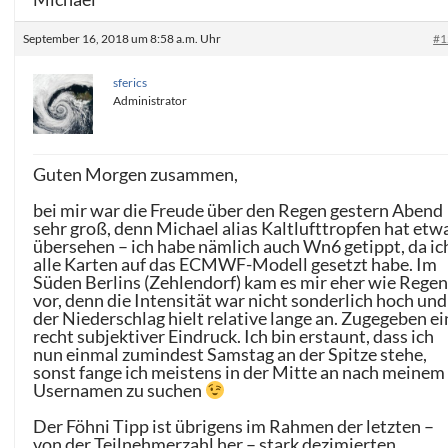
September 16, 2018 um 8:58 a.m. Uhr
#1
sferics
Administrator
Guten Morgen zusammen,
bei mir war die Freude über den Regen gestern Abend
sehr groß, denn Michael alias Kaltlufttropfen hat etw
übersehen – ich habe nämlich auch Wn6 getippt, da ic
alle Karten auf das ECMWF-Modell gesetzt habe. Im
Süden Berlins (Zehlendorf) kam es mir eher wie Rege
vor, denn die Intensität war nicht sonderlich hoch und
der Niederschlag hielt relative lange an. Zugegeben ei
recht subjektiver Eindruck. Ich bin erstaunt, dass ich
nun einmal zumindest Samstag an der Spitze stehe,
sonst fange ich meistens in der Mitte an nach meinem
Usernamen zu suchen
Der Föhni Tipp ist übrigens im Rahmen der letzten –
von der Teilnehmerzahl her – stark dezimierten