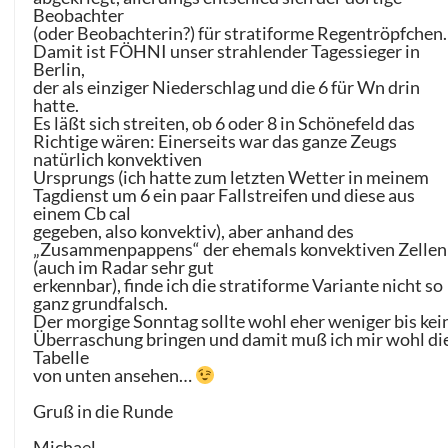
Beobachter
(oder Beobachterin?) für stratiforme Regentröpfchen.
Damit ist FÖHNI unser strahlender Tagessieger in
Berlin,
der als einziger Niederschlag und die 6 für Wn drin
hatte.
Es läßt sich streiten, ob 6 oder 8 in Schönefeld das
Richtige wären: Einerseits war das ganze Zeugs
natürlich konvektiven
Ursprungs (ich hatte zum letzten Wetter in meinem
Tagdienst um 6 ein paar Fallstreifen und diese aus
einem Cb cal
gegeben, also konvektiv), aber anhand des
„Zusammenpappens“ der ehemals konvektiven Zellen
(auch im Radar sehr gut
erkennbar), finde ich die stratiforme Variante nicht so
ganz grundfalsch.
Der morgige Sonntag sollte wohl eher weniger bis kei
Überraschung bringen und damit muß ich mir wohl di
Tabelle
von unten ansehen…
Gruß in die Runde
Michael