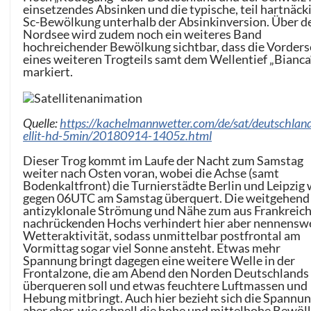
einsetzendes Absinken und die typische, teil hartnäck
Sc-Bewölkung unterhalb der Absinkinversion. Über d
Nordsee wird zudem noch ein weiteres Band
hochreichender Bewölkung sichtbar, dass die Vorders
eines weiteren Trogteils samt dem Wellentief „Bianca
markiert.
Quelle:
https://kachelmannwetter.com/de/sat/deutschland
ellit-hd-5min/20180914-1405z.html
Dieser Trog kommt im Laufe der Nacht zum Samstag
weiter nach Osten voran, wobei die Achse (samt
Bodenkaltfront) die Turnierstädte Berlin und Leipzig
gegen 06UTC am Samstag überquert. Die weitgehend
antizyklonale Strömung und Nähe zum aus Frankreic
nachrückenden Hochs verhindert hier aber nennensw
Wetteraktivität, sodass unmittelbar postfrontal am
Vormittag sogar viel Sonne ansteht. Etwas mehr
Spannung bringt dagegen eine weitere Welle in der
Frontalzone, die am Abend den Norden Deutschlands
überqueren soll und etwas feuchtere Luftmassen und
Hebung mitbringt. Auch hier bezieht sich die Spannu
aber eher, wie schnell die hohe und mittelhohe Bewö