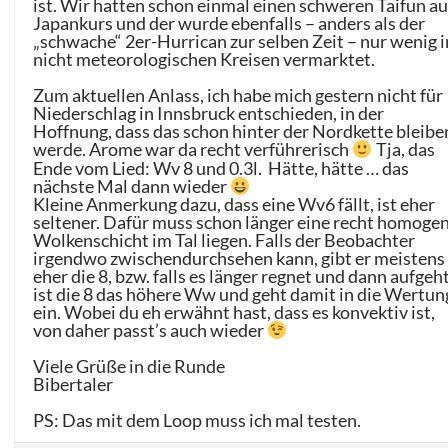
ist. Wir hatten schon einmal einen schweren Taifun au
Japankurs und der wurde ebenfalls – anders als der
„schwache“ 2er-Hurrican zur selben Zeit – nur wenig i
nicht meteorologischen Kreisen vermarktet.
Zum aktuellen Anlass, ich habe mich gestern nicht für
Niederschlag in Innsbruck entschieden, in der
Hoffnung, dass das schon hinter der Nordkette bleibe
werde. Arome war da recht verführerisch
Tja, das
Ende vom Lied: Wv 8 und 0.3l. Hätte, hätte … das
nächste Mal dann wieder
Kleine Anmerkung dazu, dass eine Wv6 fällt, ist eher
seltener. Dafür muss schon länger eine recht homoge
Wolkenschicht im Tal liegen. Falls der Beobachter
irgendwo zwischendurchsehen kann, gibt er meistens
eher die 8, bzw. falls es länger regnet und dann aufgeh
ist die 8 das höhere Ww und geht damit in die Wertun
ein. Wobei du eh erwähnt hast, dass es konvektiv ist,
von daher passt’s auch wieder
Viele Grüße in die Runde
Bibertaler
PS: Das mit dem Loop muss ich mal testen.