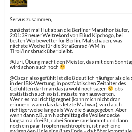
Servus zusammen,
zunächst mal Hut ab an die Berliner Marathonläufer,
2:01:39 neuer Weltrekord von Eliud Kipchogo, bei
besten Werbewetter für Berlin. Mal schauen, was
nächste Woche für die Straßenrad-WM in
Tirol/Innsbruck über bleibt.
@Juri, Übung macht den Meister, das mit dem Sonnta
wird schon auch noch
@Oscar, also gefühlt ist die 8 deutlich häufiger als die 
in der IBK-Wertung, in postfaktischen Zeitalter des
Gefühlten darf man das ja wohl noch sagen
obs
statistisch auch so ist, müsste man auswerten.
Wenn es mal richtig regnet (kann mich nicht dran
erinnern, wann das das letzte Mal war), wird auch
richtigerweise lange als Ww die 6 ausgegeben. Aber
wenn dann z.B. am Nachmittag die Wolkendecke
langsam aufreißt, dabei Sonne rauskommt und dann
noch ein paar Tropfen nachtröpfeln, ist nach eine
ewigen 6er-Linie eine 8 am Ende – da höher kommt sie