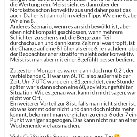
die Wertung rein. Meist sieht es dann über der
Nordkette schon konvektiv aus und daher passt das
auch. Daher ist dann oft in vielen Tipps Wv eine 6, abe
Wn eine 8.
Anderes Szenario, wenn es an sich bewölkt ist, aber
eben nicht kompakt geschlossen, wenn mehrere
Schichten zu sehen sind, die Berge zum Teil
durchschauen und dann kurze Zeit mal was tropft, ist
die Chance auf eine 8 höher als eine 6, je nachdem, ob 
der Beobachter eher stratiform sieht oder konvektiv.
Meist ist man aber mit einer 8 gefühlt besser bedient.
Zu gestern Morgen, es waren dann doch nur 0.2 l, der
verbleibende 0.1l war um 6UTC, also außerhalb der
Zeit. Um 7 UTC wurde eine 81 gemeldet, eine Stunde
später war’s dann schon eine 60, soviel zur gefühlten
Situation. Wie es genau war, kann ich nicht sagen, war
nicht vor Ort.
Ein weiterer Vorteil zur 8 ist, falls man nicht sicher ist,
ob was kommt oder nicht und dann doch nichts mehr
kommt, bekommt man verglichen zu einer 6 oder 7 ei
Punkt weniger abgezogen. Das kann nicht nur an ein
Wochenende viel ausmachen.
Viele Grüße in die Sonne – passend zum Tag