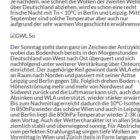
Je nachdem, wie schnell die Wolken der zweiten Well
über Deutschland abziehen, wird es schon eine recht
frische Nacht mit Tn < 10°C in Berlin und Leipzig. Mit
September sind solche Temperatur aber auch nur
aufgrund der sehr warmen Vorgeschichte erwähnensw
Der Sonntag steht dann ganz im Zeichen der Antizykl
wobei das Bodenhoch bereits in den Morgenstunden
Deutschland von West nach Ost überquert und sich
nachfolgend unter weiterer Verstärkung über Osteur
einrichtet. Der zugehörige Keil gewinnt dank WLA et
an Raum nach Norden und passiert mit seiner Achse
Leipzig und Berlin gegen 18z. Folglich drehen Boden- 
Höhenströmung mehr und mehr von Nordwest auf
Südwest zurück und die Luftmasse kann sich, auch du
Absinken und WLA unterstützt, wieder stärker erwär
Bis zum Nachmittag erreicht dadurch die 10°C-Isoth
in 850hPa wieder das schöne Wien und auch in Leipzi
und Berlin liegt die 850hPa-Temperatur wieder 2-3K 
dem Vortag. Auch der Wettercharakter ist in allen St
ziemlich stabil und überwiegend sonnig. Für Abstrich
vom perfekten Strahlungstag sorgen tiefe Wolken am
Vormittag in Wien und Zürich (teils in Form langsam