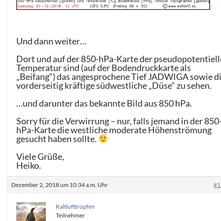
Und dann weiter…
Dort und auf der 850-hPa-Karte der pseudopotentiel
Temperatur sind (auf der Bodendruckkarte als
„Beifang“) das angesprochene Tief JADWIGA sowie d
vorderseitig kräftige südwestliche „Düse“ zu sehen.
…und darunter das bekannte Bild aus 850 hPa.
Sorry für die Verwirrung – nur, falls jemand in der 850
hPa-Karte die westliche moderate Höhenströmung
gesucht haben sollte.
Viele Grüße,
Heiko.
Dezember 2, 2018 um 10:34 a.m. Uhr
#1
Kaltlufttropfen
Teilnehmer