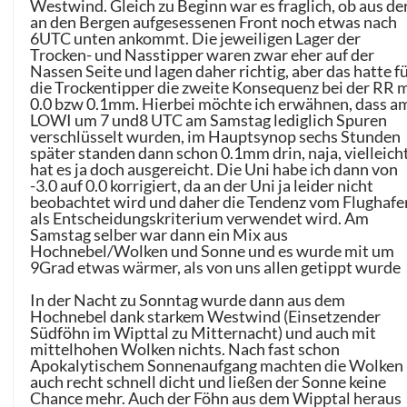
Westwind. Gleich zu Beginn war es fraglich, ob aus de
an den Bergen aufgesessenen Front noch etwas nach
6UTC unten ankommt. Die jeweiligen Lager der
Trocken- und Nasstipper waren zwar eher auf der
Nassen Seite und lagen daher richtig, aber das hatte f
die Trockentipper die zweite Konsequenz bei der RR 
0.0 bzw 0.1mm. Hierbei möchte ich erwähnen, dass a
LOWI um 7 und8 UTC am Samstag lediglich Spuren
verschlüsselt wurden, im Hauptsynop sechs Stunden
später standen dann schon 0.1mm drin, naja, vielleich
hat es ja doch ausgereicht. Die Uni habe ich dann von
-3.0 auf 0.0 korrigiert, da an der Uni ja leider nicht
beobachtet wird und daher die Tendenz vom Flughafe
als Entscheidungskriterium verwendet wird. Am
Samstag selber war dann ein Mix aus
Hochnebel/Wolken und Sonne und es wurde mit um
9Grad etwas wärmer, als von uns allen getippt wurde
In der Nacht zu Sonntag wurde dann aus dem
Hochnebel dank starkem Westwind (Einsetzender
Südföhn im Wipttal zu Mitternacht) und auch mit
mittelhohen Wolken nichts. Nach fast schon
Apokalytischem Sonnenaufgang machten die Wolken
auch recht schnell dicht und ließen der Sonne keine
Chance mehr. Auch der Föhn aus dem Wipptal heraus