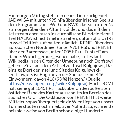
Für morgen Mittag steht ein neues Tiefdruckgebiet,
JADWIGA mit unter 995 hPa über der Irischen See, au
dem Programm von DWD und BWK, das sich in der N
zu morgen über dem Altantik bildet und das mit dem
Jetstream eben rasch ins europäische Blickfeld zieht.
Tief HALKA ist nicht mehr zu sehen; dafür soll sich I
in zwei Teiltiefs aufspalten, nämlich IRENE I über de
Europäischen Nordmeer (unter 970 hPa) und IRENE I
über der Barentssee (unter 1005 hPa). „Funfact“ am
Rande: Wie ich gerade gesehen habe, soll es laut
Wikipedia in den Orten der Umgebung noch Dorfsowj
geben – Zitat aus dem Artikel zur Insel Kolgujew: „Da
einzige Dorf der Insel und Sitz des Kolgujewski-
Dorfsowjets ist Bugrino an der Südküste mit 446
Einwohnern, davon 416 (93 %) Nenzen.“ (Quelle:
https://de.wikipedia.org/wiki/Kolgujew
). Hoch DOM
hält seine gut 1045 hPa, rückt aber an den äußersten
östlichen Rand des Kartenausschnitts im Bereich des
südlichen Ural. Die Okklusion von IRENE II hat weite 
Mitteleuropas überquert; einzig Wien liegt von unser
Turnierstädten noch in relativer Nähe dazu, während 
beispielsweise von Berlin schon einige Hunderte