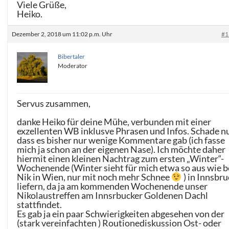
Viele Grüße,
Heiko.
Dezember 2, 2018 um 11:02 p.m. Uhr
#1
Bibertaler
Moderator
Servus zusammen,
danke Heiko für deine Mühe, verbunden mit einer
exzellenten WB inklusve Phrasen und Infos. Schade nu
dass es bisher nur wenige Kommentare gab (ich fasse
mich ja schon an der eigenen Nase). Ich möchte daher
hiermit einen kleinen Nachtrag zum ersten „Winter“-
Wochenende (Winter sieht für mich etwa so aus wie b
Nik in Wien, nur mit noch mehr Schnee
) in Innsbru
liefern, da ja am kommenden Wochenende unser
Nikolaustreffen am Innsrbucker Goldenen Dachl
stattfindet.
Es gab ja ein paar Schwierigkeiten abgesehen von der
(stark vereinfachten ) Routionediskussion Ost- oder