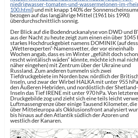
niedrigwasser-tomaten-und-wassermelonen-im-rhei
100.html
) und mit knapp 140% der Sonnenscheinsu
bezogen auf das langjährige Mittel (1961 bis 1990)
überdurchschnittlich sonnig.
Der Blick auf die Bodendruckanalyse von DWD und
aus der Nacht zu heute zeigt zum einen ein über 1045
starkes Hochdruckgebiet namens DOMINIK (auf des
„Wetterexperten“-Namensvetter, der vor eineinhalb
Wochen angab, dass es im Winter „gefühlt doch scho
rescht wintälisch wäden“ könnte, möchte ich mal nich
näher eingehen) mit Zentrum über der Ukraine und
Russland. Zum anderen tummeln sich zwei
Tiefdruckgebiete im Norden bzw. nördlich der Britisc
Inseln, und zwar der Wirbel HALKA mit unter 955 hPa
den Äußeren Hebriden, und nordöstlich der Shetland
Inseln das Tief IRENE mit unter 970 hPa. Von letzter
Druckgebilde zog und zieht sich eine teils leicht verwe
Luftmassengrenze über einige Tausend Kilometer, die
über Mitteleuropa als Okklusionsfront analysiert wur
bis hinaus auf den Atlantik südlich der Azoren und
westlich der Kanaren.