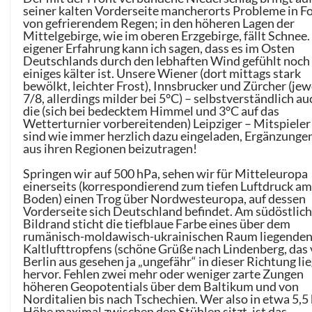
seiner kalten Vorderseite mancherorts Probleme in F
von gefrierendem Regen; in den höheren Lagen der
Mittelgebirge, wie im oberen Erzgebirge, fällt Schnee.
eigener Erfahrung kann ich sagen, dass es im Osten
Deutschlands durch den lebhaften Wind gefühlt noc
einiges kälter ist. Unsere Wiener (dort mittags stark
bewölkt, leichter Frost), Innsbrucker und Zürcher (jew
7/8, allerdings milder bei 5°C) – selbstverständlich au
die (sich bei bedecktem Himmel und 3°C auf das
Wetterturnier vorbereitenden) Leipziger – Mitspieler
sind wie immer herzlich dazu eingeladen, Ergänzunge
aus ihren Regionen beizutragen!
Springen wir auf 500 hPa, sehen wir für Mitteleuropa
einerseits (korrespondierend zum tiefen Luftdruck a
Boden) einen Trog über Nordwesteuropa, auf dessen
Vorderseite sich Deutschland befindet. Am südöstlic
Bildrand sticht die tiefblaue Farbe eines über dem
rumänisch-moldawisch-ukrainischen Raum liegende
Kaltlufttropfens (schöne Grüße nach Lindenberg, das
Berlin aus gesehen ja „ungefähr“ in dieser Richtung lie
hervor. Fehlen zwei mehr oder weniger zarte Zungen
höheren Geopotentials über dem Baltikum und von
Norditalien bis nach Tschechien. Wer also in etwa 5,5
Höhe maximal zwischen den Stühlen sitzt, ist das