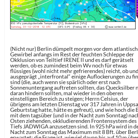
(Nicht nur) Berlin dümpelt morgen vor dem atlantisc
Gewirbel anfangs im Rest der feuchten Schleppe der
Okklusion von Teiltief IRENE II und es darf gerätselt
werden, ob es zumindest beim Wv noch für etwas
flüssiges (wohl nicht mehr gefrierendes) reicht, ob un
ausgeprägt „interfrontal“ einige Auflockerungen zu fi
sind (die, auch wenn sie spärlich oder erst nach
Sonnenuntergang auftreten sollten, das Quecksilber 
daran hindern sollten, mal wieder in den oberen
einstelligen Bereich zu steigen; Herrn Celsius, der
übrigens am letzten Dienstag vor 317 Jahren in Uppsa
Geburtstag hatte, hätte es gefreut), und wie hoch die
mit dem tagsüber (und in der Nacht zum Sonntag) nac
Osten ziehenden, okkludierenden Frontensystem des
Tiefs JADWIGA anzusetzen sind. In 925 hPa wird in d
Nacht zum Sonntag das Maximum mit 8 Bft. über Berl
erwartet; die Frage ist, wieviel davon bis auf 10 m übe