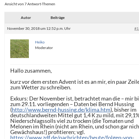
Ansicht von 7 Antwort-Themen
Autor
Beiträge
November 30, 2018 um 12:52 p.m. Uhr
#1
Heiko
Moderator
Hallo zusammen,
kurz vor dem ersten Advent ist es an mir, ein paar Zeil
zum Wetter zu schreiben.
Exkurs: Der November ist, betrachtet man die – mir b
zum 29.11. vorliegenden – Daten bei Bernd Hussing
(
http://www.bernd-hussing.de/klima.htm
), bisher im
deutschlandweiten Mittel gut 1,4 K zu mild, mit 29,1
Niederschlagssolls viel zu trocken (die Tomaten und
Melonen im Rhein (nicht am Rhein, und schon gar nich
Gewächshaus!) profitieren; vgl.
https://www.zdf.de/nachrichten/heute/folgen-von-