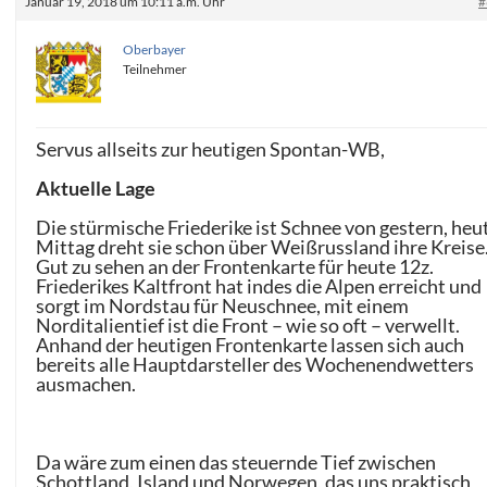
Januar 19, 2018 um 10:11 a.m. Uhr
#
Oberbayer
Teilnehmer
Servus allseits zur heutigen Spontan-WB,
Aktuelle Lage
Die stürmische Friederike ist Schnee von gestern, heu
Mittag dreht sie schon über Weißrussland ihre Kreise
Gut zu sehen an der Frontenkarte für heute 12z.
Friederikes Kaltfront hat indes die Alpen erreicht und
sorgt im Nordstau für Neuschnee, mit einem
Norditalientief ist die Front – wie so oft – verwellt.
Anhand der heutigen Frontenkarte lassen sich auch
bereits alle Hauptdarsteller des Wochenendwetters
ausmachen.
Da wäre zum einen das steuernde Tief zwischen
Schottland, Island und Norwegen, das uns praktisch