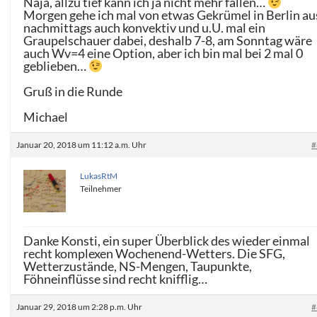
Naja, allzu tief kann ich ja nicht mehr fallen…
Morgen gehe ich mal von etwas Gekrümel in Berlin au
nachmittags auch konvektiv und u.U. mal ein
Graupelschauer dabei, deshalb 7-8, am Sonntag wäre
auch Wv=4 eine Option, aber ich bin mal bei 2 mal 0
geblieben…
Gruß in die Runde
Michael
Januar 20, 2018 um 11:12 a.m. Uhr
#
LukasRtM
Teilnehmer
Danke Konsti, ein super Überblick des wieder einmal
recht komplexen Wochenend-Wetters. Die SFG,
Wetterzustände, NS-Mengen, Taupunkte,
Föhneinflüsse sind recht knifflig…
Januar 29, 2018 um 2:28 p.m. Uhr
#