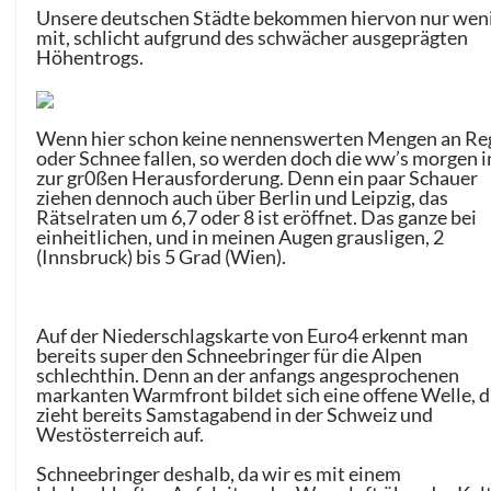
Unsere deutschen Städte bekommen hiervon nur wen
mit, schlicht aufgrund des schwächer ausgeprägten
Höhentrogs.
Wenn hier schon keine nennenswerten Mengen an Re
oder Schnee fallen, so werden doch die ww’s morgen 
zur gr0ßen Herausforderung. Denn ein paar Schauer
ziehen dennoch auch über Berlin und Leipzig, das
Rätselraten um 6,7 oder 8 ist eröffnet. Das ganze bei
einheitlichen, und in meinen Augen grausligen, 2
(Innsbruck) bis 5 Grad (Wien).
Auf der Niederschlagskarte von Euro4 erkennt man
bereits super den Schneebringer für die Alpen
schlechthin. Denn an der anfangs angesprochenen
markanten Warmfront bildet sich eine offene Welle, d
zieht bereits Samstagabend in der Schweiz und
Westösterreich auf.
Schneebringer deshalb, da wir es mit einem