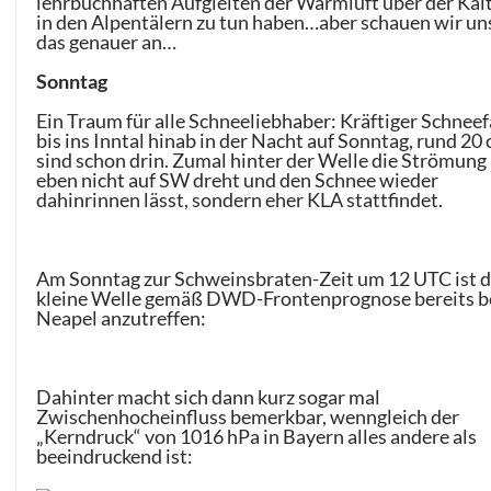
lehrbuchhaften Aufgleiten der Warmluft über der Kalt
in den Alpentälern zu tun haben…aber schauen wir un
das genauer an…
Sonntag
Ein Traum für alle Schneeliebhaber: Kräftiger Schneef
bis ins Inntal hinab in der Nacht auf Sonntag, rund 20
sind schon drin. Zumal hinter der Welle die Strömung
eben nicht auf SW dreht und den Schnee wieder
dahinrinnen lässt, sondern eher KLA stattfindet.
Am Sonntag zur Schweinsbraten-Zeit um 12 UTC ist d
kleine Welle gemäß DWD-Frontenprognose bereits b
Neapel anzutreffen:
Dahinter macht sich dann kurz sogar mal
Zwischenhocheinfluss bemerkbar, wenngleich der
„Kerndruck“ von 1016 hPa in Bayern alles andere als
beeindruckend ist: