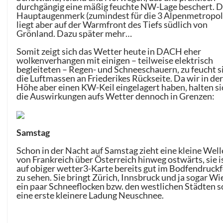
durchgängig eine mäßig feuchte NW-Lage beschert. D
Hauptaugenmerk (zumindest für die 3 Alpenmetropol
liegt aber auf der Warmfront des Tiefs südlich von
Grönland. Dazu später mehr…
Somit zeigt sich das Wetter heute in DACH eher
wolkenverhangen mit einigen – teilweise elektrisch
begleiteten – Regen- und Schneeschauern, zu feucht s
die Luftmassen an Friederikes Rückseite. Da wir in de
Höhe aber einen KW-Keil eingelagert haben, halten si
die Auswirkungen aufs Wetter dennoch in Grenzen:
Samstag
Schon in der Nacht auf Samstag zieht eine kleine Well
von Frankreich über Österreich hinweg ostwärts, sie i
auf obiger wetter3-Karte bereits gut im Bodfendruckf
zu sehen. Sie bringt Zürich, Innsbruck und ja sogar Wi
ein paar Schneeflocken bzw. den westlichen Städten s
eine erste kleinere Ladung Neuschnee.