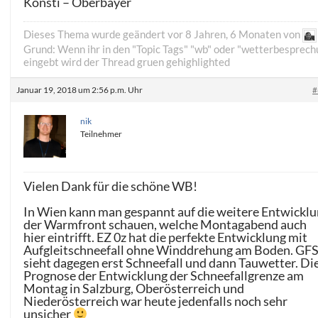
Konsti – Oberbayer
Dieses Thema wurde geändert vor 8 Jahren, 6 Monaten von
Grund: Wenn ihr in den "Topic Tags" "wb" oder "wetterbesprech
eingebt wird der Thread gruen gehighlighted
Januar 19, 2018 um 2:56 p.m. Uhr
#
nik
Teilnehmer
Vielen Dank für die schöne WB!
In Wien kann man gespannt auf die weitere Entwickl
der Warmfront schauen, welche Montagabend auch
hier eintrifft. EZ 0z hat die perfekte Entwicklung mit
Aufgleitschneefall ohne Winddrehung am Boden. GF
sieht dagegen erst Schneefall und dann Tauwetter. Di
Prognose der Entwicklung der Schneefallgrenze am
Montag in Salzburg, Oberösterreich und
Niederösterreich war heute jedenfalls noch sehr
unsicher