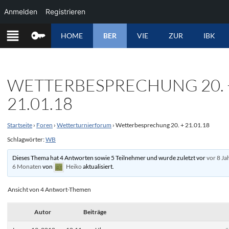
Anmelden
Registrieren
ZUM
HOME
BER
VIE
ZUR
IBK
INHALT
SPRINGEN
WETTERBESPRECHUNG 20. 
21.01.18
Startseite
›
Foren
›
Wetterturnierforum
›
Wetterbesprechung 20. + 21.01.18
Schlagwörter:
WB
Dieses Thema hat 4 Antworten sowie 5 Teilnehmer und wurde zuletzt vor
vor 8 Ja
6 Monaten
von
Heiko
aktualisiert.
Ansicht von 4 Antwort-Themen
Autor
Beiträge