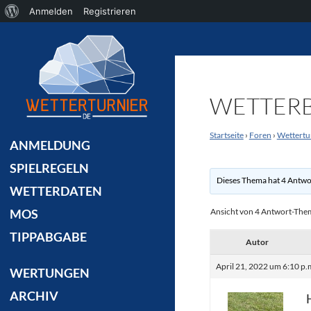
Über
Anmelden
Registrieren
Suchen
WordPress
WETTERB
Startseite
›
Foren
›
Wettertu
ANMELDUNG
SPIELREGELN
Dieses Thema hat 4 Antwo
WETTERDATEN
Ansicht von 4 Antwort-Th
MOS
TIPPABGABE
Autor
April 21, 2022 um 6:10 p.
WERTUNGEN
ARCHIV