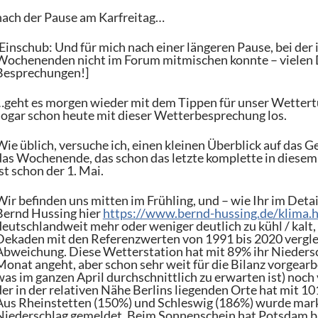
nach der Pause am Karfreitag…
[Einschub: Und für mich nach einer längeren Pause, bei der
Wochenenden nicht im Forum mitmischen konnte – vielen D
Besprechungen!]
…geht es morgen wieder mit dem Tippen für unser Wettertu
sogar schon heute mit dieser Wetterbesprechung los.
Wie üblich, versuche ich, einen kleinen Überblick auf das 
das Wochenende, das schon das letzte komplette in diesem 
ist schon der 1. Mai.
Wir befinden uns mitten im Frühling, und – wie Ihr im Deta
Bernd Hussing hier
https://www.bernd-hussing.de/klima.
deutschlandweit mehr oder weniger deutlich zu kühl / kalt
Dekaden mit den Referenzwerten von 1991 bis 2020 vergleic
Abweichung. Diese Wetterstation hat mit 89% ihr Niedersch
Monat angeht, aber schon sehr weit für die Bilanz vorgearbe
was im ganzen April durchschnittlich zu erwarten ist) noch
der in der relativen Nähe Berlins liegenden Orte hat mit
Aus Rheinstetten (150%) und Schleswig (186%) wurde marka
Niederschlag gemeldet. Beim Sonnenschein hat Potsdam bis