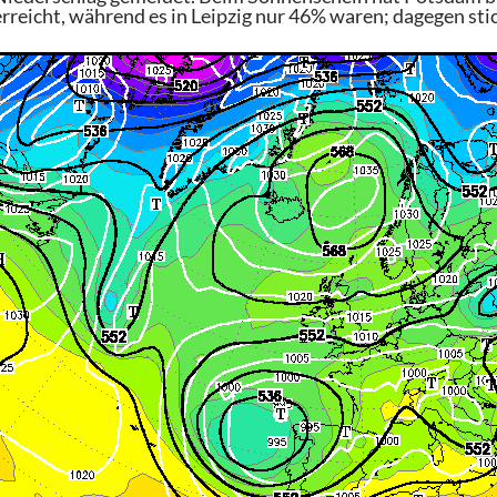
erreicht, während es in Leipzig nur 46% waren; dagegen s