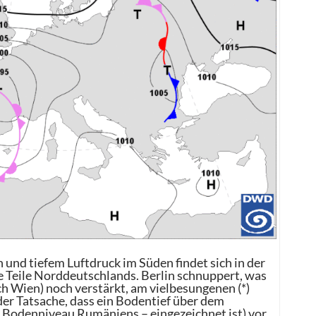
nd tiefem Luftdruck im Süden findet sich in der
te Teile Norddeutschlands. Berlin schnuppert, was
h Wien) noch verstärkt, am vielbesungenen (*)
er Tatsache, dass ein Bodentief über dem
m Bodenniveau Rumäniens – eingezeichnet ist) vor