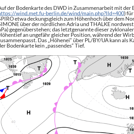
Auf der Bodenkarte des DWD in Zusammenarbeit mit der Be
https://wind.met.fu-berlin.de/wind/main.php?lId=400
) fü
SPIRO etwa deckungsgleich zum Höhenhoch über dem Nord
SIMONE über der nördlichen Adria und THALKE nordwestlic
hPa) gegenüberstehen; das letztgenannte dieser zyklonale
Höhentief an ungefähr gleicher Position, während der Wi
zusammenpasst. Das „Höhenei“ über PL/BY/UA kann als Kalt
der Bodenkarte kein „passendes“ Tief.