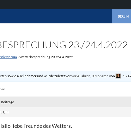
ZUM INHA
BERLIN
ESPRECHUNG 23./24.4.2022
rnierforum
›
Wetterbesprechung 23./24.4.2022
rten sowie 4 Teilnehmer und wurde zuletzt vor
vor 4 Jahren, 3 Monaten
von
nik
ak
emen
Beiträge
m. Uhr
Hallo liebe Freunde des Wetters,