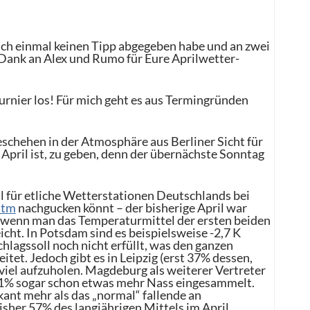
 ich einmal keinen Tipp abgegeben habe und an zwei
ank an Alex und Rumo für Eure Aprilwetter-
rnier los! Für mich geht es aus Termingründen
Geschehen in der Atmosphäre aus Berliner Sicht für
April ist, zu geben, denn der übernächste Sonntag
il für etliche Wetterstationen Deutschlands bei
htm
nachgucken könnt – der bisherige April war
, wenn man das Temperaturmittel der ersten beiden
ht. In Potsdam sind es beispielsweise -2,7 K
lagssoll noch nicht erfüllt, was den ganzen
itet. Jedoch gibt es in Leipzig (erst 37% dessen,
 viel aufzuholen. Magdeburg als weiterer Vertreter
 101% sogar schon etwas mehr Nass eingesammelt.
nt mehr als das „normal“ fallende an
her 57% des langjährigen Mittels im April