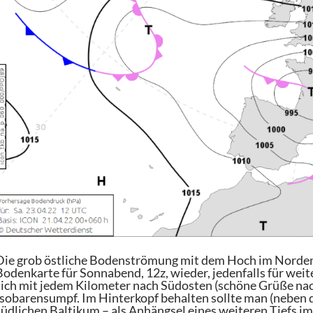
Die grob östliche Bodenströmung mit dem Hoch im Norden u
Bodenkarte für Sonnabend, 12z, wieder, jedenfalls für wei
sich mit jedem Kilometer nach Südosten (schöne Grüße nac
Isobarensumpf. Im Hinterkopf behalten sollte man (neben d
südlichen Baltikum – als Anhängsel eines weiteren Tiefs i