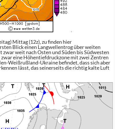
tag) Mittag (12z), zu finden hier
ersten Blick einen Langwellentrog über weiten
ist zwar weit nach Osten und Süden bis Südwesten
ch zwar eine Höhentiefdruckzone mit zwei Zentren
len-Weißrußland-Ukraine befindet, dass sich aber
nen lässt, das seinerseits die richtig kalte Luft