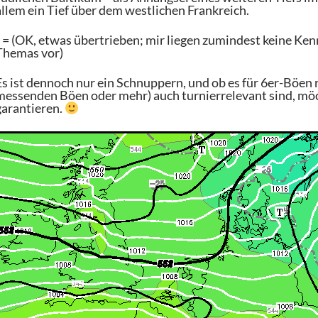
allem ein Tief über dem westlichen Frankreich.
* = (OK, etwas übertrieben; mir liegen zumindest keine Ke
Themas vor)
Es ist dennoch nur ein Schnuppern, und ob es für 6er-Böen 
messenden Böen oder mehr) auch turnierrelevant sind, mö
garantieren.