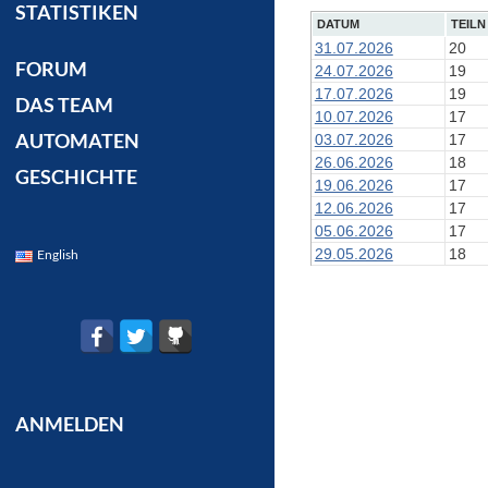
STATISTIKEN
DATUM
TEILN
31.07.2026
20
FORUM
24.07.2026
19
17.07.2026
19
DAS TEAM
10.07.2026
17
AUTOMATEN
03.07.2026
17
26.06.2026
18
GESCHICHTE
19.06.2026
17
12.06.2026
17
05.06.2026
17
29.05.2026
18
English
ANMELDEN