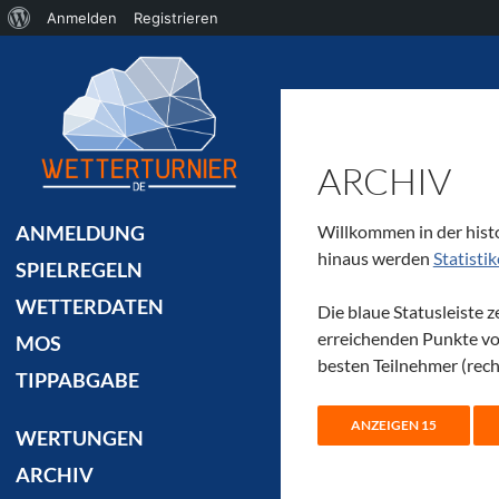
Über
Anmelden
Registrieren
Suchen
WordPress
ARCHIV
Willkommen in der histo
ANMELDUNG
hinaus werden
Statisti
SPIELREGELN
WETTERDATEN
Die blaue Statusleiste 
erreichenden Punkte von
MOS
besten Teilnehmer (recht
TIPPABGABE
WERTUNGEN
ARCHIV