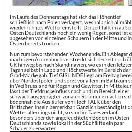
Im Laufe des Donnerstags hat sich das Höhentief
schließlich nach Polen verlagert, weshalb sich allmähl
wieder ruhiges Wetter einstellt. Derzeit fällt im äuße
Osten Deutschlands noch ein wenig Regen, sonst ist e
abgesehen von einzelnen Schauern in der Mitte und i
Osten bereits trocken.
Nun zum bevorstehenden Wochenende. Ein Ableger d
mächtigen Azorenhochs erstreckt sich derzeit noch ü
UK hinweg bis nach Skandinavien, wo es in den letzte
Tagen selbst in Lappland Höchstwerte im Bereich der
Grad-Marke gab. Tief GISLINDE liegt am Freitag berei
über Nordostpolen und sorgt vor allem im Baltikum 
in Weißrussland für Regen und Gewitter. In Mitteleu
lässt der Tiefdruckeinfluss nach und im Bereich einer
schwach ausgeprägten zonalen Strömung machen sic
bodennah die Ausläufer von Hoch FALK über den
Britischen Inseln bemerkbar. Gänzlich beständig ist d
Wetter allerdings nicht, so sind im Tagesverlauf
besonders über den angefeuchteten Böden im Osten
Deutschlands sowie lokal in der Südhälfte ein paar
Schauer zu erwarten.