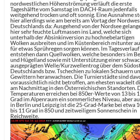
nordwestlichen Höhenströmung verläuft die erste
Tageshälfte vom Samstag im DACH-Raum jedenfalls
weitgehend trocken und oft sonnig. Eine Ausnahme st
hier allerdings wie am bereits am Vortag der Nordwe
Deutschlands da: Ausgehend von der Nordsee gelang
hier sehr feuchte Luftmassen ins Land, welche sich
unterhalb der Absinkinversion zu hochnebelartigen
Wolken ausbreiten und im Küstenbereich mitunter a
für etwas Sprühregen sorgen können. Im Tagesverlauf
entstehen dann Quellwolken, welche besonders im Be
und Hügelland sowie mit Unterstützung einer schwa
ausgeprägten Welle/Kurzwellentrog über dem Südos
Deutschlands bzw. Tschechien zu lokalen Schauern u
Gewittern heranwachsen. Die Turnierstädte sind dav
voraussichtlich nicht betroffen, am ehesten wackelt d
am Nachmittag in den Österreichischen Standorten. 
Temperaturen erreichen bei 850er-Werte von 13 bis 
Grad im Alpenraum ein sommerliches Niveau, aber a
in Berlin und Leipzig ist die 25-Grad-Marke bei etwa 
bis 11 Grad in 850 und zeitweiligem Sonnenschein in
Reichweite.