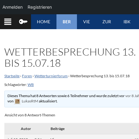
Anmelden
Registrieren
ZUM
HOME
BER
VIE
ZUR
IBK
INHALT
SPRINGEN
WETTERBESPRECHUNG 13.
BIS 15.07.18
Startseite
›
Foren
›
Wetterturnierforum
›
Wetterbesprechung 13. bis 15.07.18
Schlagwörter:
WB
Dieses Thema hat 8 Antworten sowie 6 Teilnehmer und wurde zuletzt vor
vor 8 Ja
von
LukasRtM
aktualisiert.
Ansicht von 8 Antwort-Themen
Autor
Beiträge