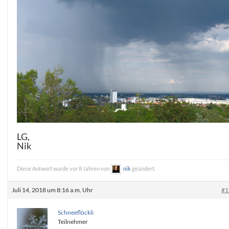
LG,
Nik
Diese Antwort wurde vor 8 Jahren von
nik
geändert.
Juli 14, 2018 um 8:16 a.m. Uhr
#1
Schneeflöckli
Teilnehmer