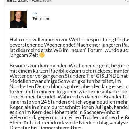
Juli 12, 2018 um 9:56 p.m. Uhr
#1
nik
Teilnehmer
Hallo und willkommen zur Wetterbesprechung für da
bevorstehende Wochenende! Nach einer längeren Pa
ist dies meine erste WB im „neuen“ Forum, wurde auc
langsam Zeit
Bevor es zum kommenden Wochenende geht, beginne
mit einem kurzen Rückblick zum tiefdruckbestimmte
Wetter der vergangenen Stunden: Tief GISLINDE hat
Modellen zwar einige Schwierigkeiten bereitet, im
Nordosten Deutschlands gab es aber den lang ersehn
Regen und in einigen Regionen wurde die anhaltende
Trockenheit beendet. Während es dabei in Brandenbu
innerhalb von 24 Stunden örtlich sogar deutlich mehr
Regen als in einem durchschnittlichen Juli gab, hande
es sich im Kern des Höhentiefs in Sachsen-Anhalt
vielerorts dagegen nur um einen Tropfen auf den heiß
Stein. Anbei die eindrucksvolle Niederschlagsanalyse
Dienstag bis Donnerstagmittag: