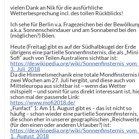
vielen Dank an Nik für die ausfürhliche
Wetterbesprechung incl. des tollen Rückblicks!
Ich sehe für Berlin v.a. Fragezeichen bei der Bewölkun
a.k.a. Sonnenscheindauer und am Sonnabend bei den
(möglichen?) Böen.
Heute (Freitag) gibt es auf der Südhalbkugel der Erde
übrigens eine partielle Sonnenfinsternis, die als „Mini
Sofi“ auch von Teilen Australiens sichtbar ist:
https://de.wikipedia.org/wiki/Sonnenfinsternis_vom
3._Juli_2018
Da die Himmelsmechanik eine totale Mondfinsternis 
zwei Wochen am 27. Juli hergibt, und diese auch von
Mitteleuropa aus sichtbar ist – wenn das Wetter
mitspielt – und somit für uns direkt interessant ist, hi
schon mal der passende Link:
https://www.mofi2018.de/
„Funfact“ 1: Am 11. August gibt es – das ist nicht so
häufig – schon wieder eine partielle Sonnenfinsternis,
die schon eher in unserer geographischen „Reichweite
(für den einen oder anderen Urlauber?) ist:
https://de.wikipedia.org/wiki/Sonnenfinsternis_vom
1._August_2018