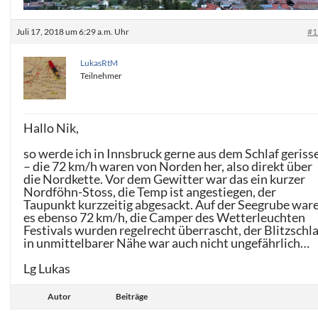
Juli 17, 2018 um 6:29 a.m. Uhr
#1
LukasRtM
Teilnehmer
Hallo Nik,
so werde ich in Innsbruck gerne aus dem Schlaf geriss
– die 72 km/h waren von Norden her, also direkt über
die Nordkette. Vor dem Gewitter war das ein kurzer
Nordföhn-Stoss, die Temp ist angestiegen, der
Taupunkt kurzzeitig abgesackt. Auf der Seegrube war
es ebenso 72 km/h, die Camper des Wetterleuchten
Festivals wurden regelrecht überrascht, der Blitzschl
in unmittelbarer Nähe war auch nicht ungefährlich…
Lg Lukas
Autor
Beiträge