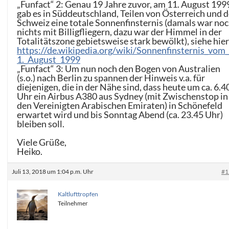
„Funfact“ 2: Genau 19 Jahre zuvor, am 11. August 199
gab es in Süddeutschland, Teilen von Österreich und d
Schweiz eine totale Sonnenfinsternis (damals war no
nichts mit Billigfliegern, dazu war der Himmel in der
Totalitätszone gebietsweise stark bewölkt), siehe hier
https://de.wikipedia.org/wiki/Sonnenfinsternis_vom
1._August_1999
„Funfact“ 3: Um nun noch den Bogen von Australien
(s.o.) nach Berlin zu spannen der Hinweis v.a. für
diejenigen, die in der Nähe sind, dass heute um ca. 6.4
Uhr ein Airbus A380 aus Sydney (mit Zwischenstop in
den Vereinigten Arabischen Emiraten) in Schönefeld
erwartet wird und bis Sonntag Abend (ca. 23.45 Uhr)
bleiben soll.
Viele Grüße,
Heiko.
Juli 13, 2018 um 1:04 p.m. Uhr
#1
Kaltlufttropfen
Teilnehmer