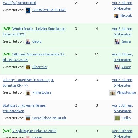
FX24(sa) Schönefeld
2
2
vor 3 Jahren,
5 Monaten
Gestartet von:
GHOSTofTEMPELHOF
Nikosik
Winterfinale – Letzter Spieltag im
3
4
vor 3 Jahren,
Februar 2023
5 Monaten
Gestartet von:
Georg
Georg
WB zum Narrenwochenende 17.
6
11
vor 3 Jahren,
bis 19. 02.2023
5 Monaten
Gestartet von:
Bibertaler
Georg
Johnny_Lauge Berlin Samstag u.
2
3
vor 3 Jahren,
Sonntag RR>>>
5 Monaten
Gestartet von:
Pfingstochse
Pfingstochse
Stuttgart u. Payerne Temps
2
3
vor 3 Jahren,
staubtrocken
5 Monaten
Gestartet von:
Sven/Titisee-Neustadt
Heiko
2. Spieltag im Februar 2023
3
3
vor 3 Jahren,
5 Monaten
Gestartet von:
Georg