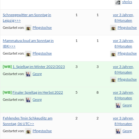
sferics
Schneegewitter am Sonntag in
1
1
vor 3 Jahren,
Leipzig>>>
8 Monaten
Gestartet von:
Pfingstochse
Pfingstochse
Mammatuscloud am Sonntag in
1
1
vor 3 Jahren,
IBK>>>
8 Monaten
Gestartet von:
Pfingstochse
Pfingstochse
1. Spieltag im Winter 2022/2023
3
3
vor 3 Jahren,
8 Monaten
Gestartet von:
Georg
Pfingstochse
Finaler Spieltag im Herbst 2022
5
8
vor 3 Jahren,
8 Monaten
Gestartet von:
Georg
Georg
Fehlendes Tmin Schkeuditz am
2
2
vor 3 Jahren,
Sonntag, 06 UTC>>
8 Monaten
Gestartet von:
Pfingstochse
Georg