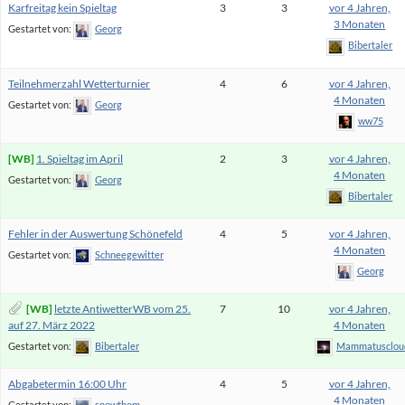
Karfreitag kein Spieltag
3
3
vor 4 Jahren,
3 Monaten
Gestartet von:
Georg
Bibertaler
Teilnehmerzahl Wetterturnier
4
6
vor 4 Jahren,
4 Monaten
Gestartet von:
Georg
ww75
1. Spieltag im April
2
3
vor 4 Jahren,
4 Monaten
Gestartet von:
Georg
Bibertaler
Fehler in der Auswertung Schönefeld
4
5
vor 4 Jahren,
4 Monaten
Gestartet von:
Schneegewitter
Georg
letzte AntiwetterWB vom 25.
7
10
vor 4 Jahren,
auf 27. März 2022
4 Monaten
Gestartet von:
Bibertaler
Mammatusclou
Abgabetermin 16:00 Uhr
4
5
vor 4 Jahren,
4 Monaten
Gestartet von:
snowthom