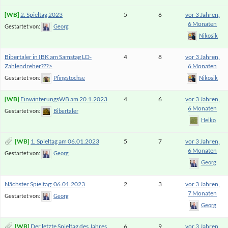
2. Spieltag 2023
5
6
vor 3 Jahren,
6 Monaten
Gestartet von:
Georg
Nikosik
Bibertaler in IBK am Samstag LD-
4
8
vor 3 Jahren,
Zahlendreher???>
6 Monaten
Gestartet von:
Pfingstochse
Nikosik
EinwinterungsWB am 20.1.2023
4
6
vor 3 Jahren,
6 Monaten
Gestartet von:
Bibertaler
Heiko
1. Spieltag am 06.01.2023
5
7
vor 3 Jahren,
6 Monaten
Gestartet von:
Georg
Georg
Nächster Spieltag: 06.01.2023
2
3
vor 3 Jahren,
7 Monaten
Gestartet von:
Georg
Georg
Der letzte Spieltag des Jahres
6
9
vor 3 Jahren,