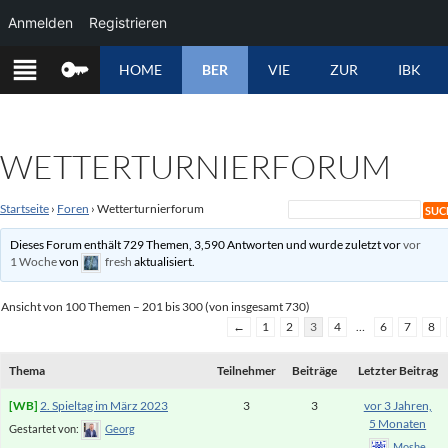
Anmelden
Registrieren
ZUM
HOME
BER
VIE
ZUR
IBK
INHALT
SPRINGEN
WETTERTURNIERFORUM
Startseite
›
Foren
›
Wetterturnierforum
Dieses Forum enthält 729 Themen, 3,590 Antworten und wurde zuletzt vor
vor
1 Woche
von
fresh
aktualisiert.
Ansicht von 100 Themen – 201 bis 300 (von insgesamt 730)
←
1
2
3
4
…
6
7
8
Thema
Teilnehmer
Beiträge
Letzter Beitrag
2. Spieltag im März 2023
3
3
vor 3 Jahren,
5 Monaten
Gestartet von:
Georg
Moshe