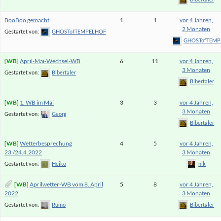
BooBoo gemacht
1
1
vor 4 Jahren,
2 Monaten
Gestartet von:
GHOSTofTEMPELHOF
GHOSTofTEMP
April-Mai-Wechsel-WB
6
11
vor 4 Jahren,
3 Monaten
Gestartet von:
Bibertaler
Bibertaler
1. WB im Mai
3
3
vor 4 Jahren,
3 Monaten
Gestartet von:
Georg
Bibertaler
Wetterbesprechung
4
5
vor 4 Jahren,
23./24.4.2022
3 Monaten
Gestartet von:
Heiko
nik
Aprilwetter-WB vom 8. April
5
8
vor 4 Jahren,
2022
3 Monaten
Gestartet von:
Rumo
Bibertaler