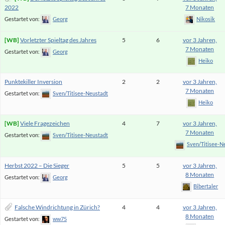
2022
7 Monaten
Gestartet von:
Georg
Nikosik
Vorletzter Spieltag des Jahres
5
6
vor 3 Jahren,
7 Monaten
Gestartet von:
Georg
Heiko
Punktekiller Inversion
2
2
vor 3 Jahren,
7 Monaten
Gestartet von:
Sven/Titisee-Neustadt
Heiko
Viele Fragezeichen
4
7
vor 3 Jahren,
7 Monaten
Gestartet von:
Sven/Titisee-Neustadt
Sven/Titisee-N
Herbst 2022 – Die Sieger
5
5
vor 3 Jahren,
8 Monaten
Gestartet von:
Georg
Bibertaler
Falsche Windrichtung in Zürich?
4
4
vor 3 Jahren,
8 Monaten
Gestartet von:
ww75