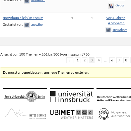
Georg
snowthom allein im Forum
1
1
vor 4 Jahren,
4 Monaten
Gestartet von:
snowthom
snowthom
Ansicht von 100 Themen – 201 bis 300 (von insgesamt 730)
←
1
2
3
4
…
6
7
8
Du musst angemeldet sein, um neue Themen zu erstellen.