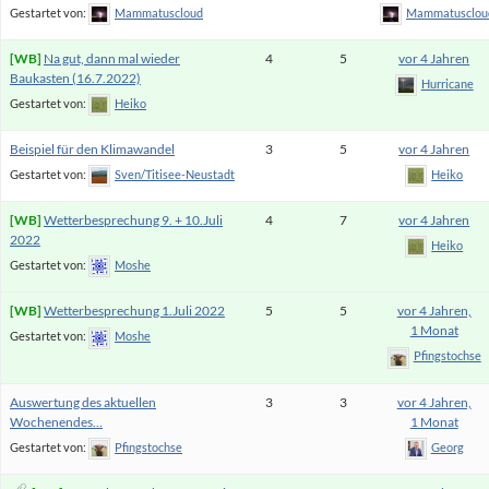
Gestartet von:
Mammatuscloud
Mammatusclou
Na gut, dann mal wieder
4
5
vor 4 Jahren
Baukasten (16.7.2022)
Hurricane
Gestartet von:
Heiko
Beispiel für den Klimawandel
3
5
vor 4 Jahren
Gestartet von:
Sven/Titisee-Neustadt
Heiko
Wetterbesprechung 9. + 10.Juli
4
7
vor 4 Jahren
2022
Heiko
Gestartet von:
Moshe
Wetterbesprechung 1.Juli 2022
5
5
vor 4 Jahren,
1 Monat
Gestartet von:
Moshe
Pfingstochse
Auswertung des aktuellen
3
3
vor 4 Jahren,
Wochenendes…
1 Monat
Gestartet von:
Pfingstochse
Georg