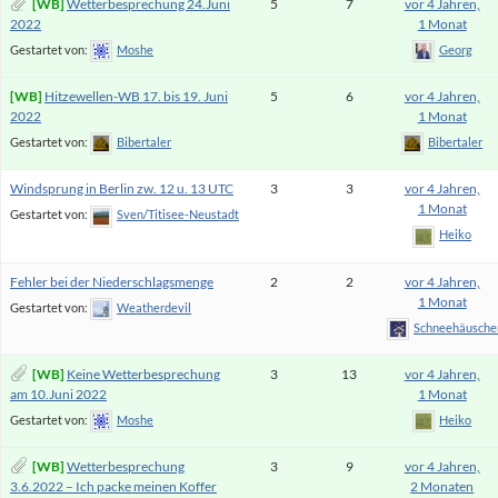
Wetterbesprechung 24.Juni
5
7
vor 4 Jahren,
2022
1 Monat
Gestartet von:
Moshe
Georg
Hitzewellen-WB 17. bis 19. Juni
5
6
vor 4 Jahren,
2022
1 Monat
Gestartet von:
Bibertaler
Bibertaler
Windsprung in Berlin zw. 12 u. 13 UTC
3
3
vor 4 Jahren,
1 Monat
Gestartet von:
Sven/Titisee-Neustadt
Heiko
Fehler bei der Niederschlagsmenge
2
2
vor 4 Jahren,
1 Monat
Gestartet von:
Weatherdevil
Schneehäusche
Keine Wetterbesprechung
3
13
vor 4 Jahren,
am 10.Juni 2022
1 Monat
Gestartet von:
Moshe
Heiko
Wetterbesprechung
3
9
vor 4 Jahren,
3.6.2022 – Ich packe meinen Koffer
2 Monaten