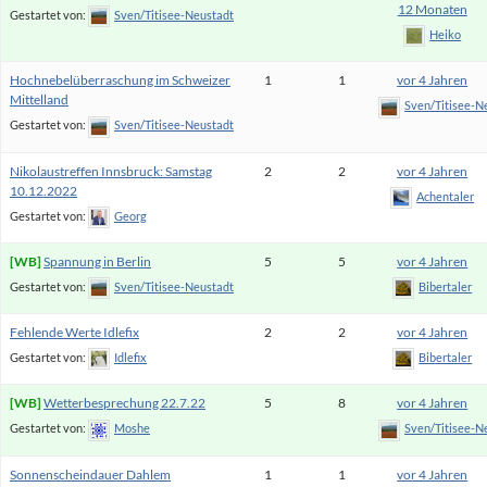
12 Monaten
Gestartet von:
Sven/Titisee-Neustadt
Heiko
Hochnebelüberraschung im Schweizer
1
1
vor 4 Jahren
Mittelland
Sven/Titisee-N
Gestartet von:
Sven/Titisee-Neustadt
Nikolaustreffen Innsbruck: Samstag
2
2
vor 4 Jahren
10.12.2022
Achentaler
Gestartet von:
Georg
Spannung in Berlin
5
5
vor 4 Jahren
Gestartet von:
Sven/Titisee-Neustadt
Bibertaler
Fehlende Werte Idlefix
2
2
vor 4 Jahren
Gestartet von:
Idlefix
Bibertaler
Wetterbesprechung 22.7.22
5
8
vor 4 Jahren
Gestartet von:
Moshe
Sven/Titisee-N
Sonnenscheindauer Dahlem
1
1
vor 4 Jahren