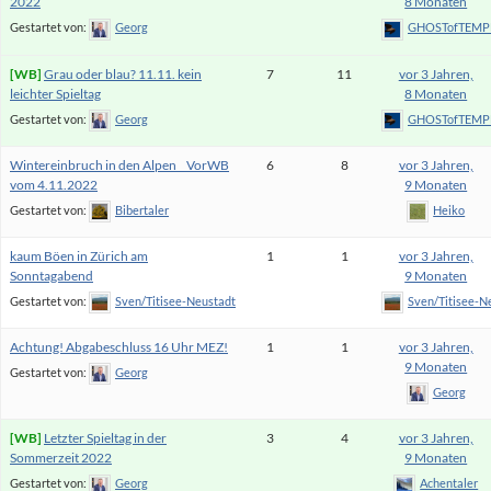
2022
8 Monaten
Gestartet von:
Georg
GHOSTofTEMP
Grau oder blau? 11.11. kein
7
11
vor 3 Jahren,
leichter Spieltag
8 Monaten
Gestartet von:
Georg
GHOSTofTEMP
Wintereinbruch in den Alpen _ VorWB
6
8
vor 3 Jahren,
vom 4.11.2022
9 Monaten
Gestartet von:
Bibertaler
Heiko
kaum Böen in Zürich am
1
1
vor 3 Jahren,
Sonntagabend
9 Monaten
Gestartet von:
Sven/Titisee-Neustadt
Sven/Titisee-N
Achtung! Abgabeschluss 16 Uhr MEZ!
1
1
vor 3 Jahren,
9 Monaten
Gestartet von:
Georg
Georg
Letzter Spieltag in der
3
4
vor 3 Jahren,
Sommerzeit 2022
9 Monaten
Gestartet von:
Georg
Achentaler