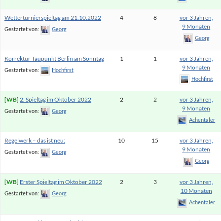
Wetterturnierspieltag am 21.10.2022
4
8
vor 3 Jahren,
9 Monaten
Gestartet von:
Georg
Georg
Korrektur Taupunkt Berlin am Sonntag
1
1
vor 3 Jahren,
9 Monaten
Gestartet von:
Hochfirst
Hochfirst
2. Spieltag im Oktober 2022
2
2
vor 3 Jahren,
9 Monaten
Gestartet von:
Georg
Achentaler
Regelwerk – das ist neu:
10
15
vor 3 Jahren,
9 Monaten
Gestartet von:
Georg
Georg
Erster Spieltag im Oktober 2022
2
3
vor 3 Jahren,
10 Monaten
Gestartet von:
Georg
Achentaler