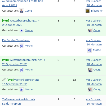
62 Neuanmeldungen + Mitteltipp
4
5
vor 3 Jahren,
Aviatik2022
10 Monaten
Gestartet von:
Georg
Bibertaler
Wetterbesprechung 1. +
3
3
vor 3 Jahren,
2.Oktober 2022
10 Monaten
Gestartet von:
Moshe
Georg
Die Moshe-Teilnehmer
2
9
vor 3 Jahren,
10 Monaten
Gestartet von:
Moshe
Moshe
Wetterbesprechung für 24. +
2
4
vor 3 Jahren,
25.September 2022
10 Monaten
Gestartet von:
Moshe
Georg
Wetterbesprechung
6
12
vor 3 Jahren,
16.September 2022
10 Monaten
Gestartet von:
Moshe
Georg
Tief in memoriam Michael-
2
3
vor 3 Jahren,
Kaltlufttropfen
10 Monaten