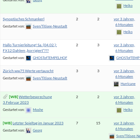
Heiko
Synoptisches Schmankerl
2
2
vor 3 Jahren,
6 Monaten
Gestartet von:
Sven/Titisee-Neustadt
Heiko
Hallo Turnierleitung! Sa. (04.02.):
2
3
vor 3 Jahren,
FX12 Dahlem „korrigiert“???
6 Monaten
Gestartet von:
GHOSTofTEMPELHOF
GHOSTofTEMP
Zürich ww75 Werte vertauscht
3
3
vor 3 Jahren,
6 Monaten
Gestartet von:
Sven/Titisee-Neustadt
Hurricane
Wetterbesprechung
2
2
vor 3 Jahren,
3.Februar 2023
6 Monaten
Gestartet von:
Moshe
Heiko
Letzter Spieltag im Januar 2023
7
15
vor 3 Jahren,
6 Monaten
Gestartet von:
Georg
Sven/Titisee-N