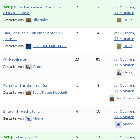
WB zu besonderem Abschluss,
7
7
vor 3 Jahren,
vom 26. bis 28.8.
11 Monaten
Gestartet von:
Bibertaler
Heiko
Oha, Schauer in Dahlem erst nach 18
2
4
vor 3 Jahren,
geobst…
11 Monaten
Gestartet von:
GHOSTofTEMPELHOF
Heiko
Regelreform
20
83
vor 3 Jahren,
11 Monaten
Gestartet von:
Georg
Georg
Korrektur ff in Berlin am Sa
1
1
vor 3 Jahren,
11 Monaten
Gestartet von:
Sven/Titisee-Neustadt
Sven/Titisee-N
Bitte um Freischaltung
4
10
vor 3 Jahren,
11 Monaten
Gestartet von:
Moshe
Moshe
und ewig grüßt …
5
11
vor 3 Jahren,