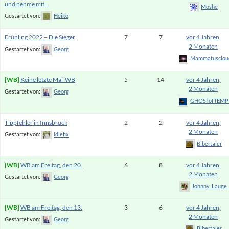
und nehme mit…
Moshe
Gestartet von:
Heiko
Frühling 2022 – Die Sieger
7
7
vor 4 Jahren,
2 Monaten
Gestartet von:
Georg
Mammatusclou
Keine letzte Mai-WB
5
14
vor 4 Jahren,
2 Monaten
Gestartet von:
Georg
GHOSTofTEMP
Tippfehler in Innsbruck
2
2
vor 4 Jahren,
2 Monaten
Gestartet von:
Idlefix
Bibertaler
WB am Freitag, den 20.
6
8
vor 4 Jahren,
2 Monaten
Gestartet von:
Georg
Johnny_Lauge
WB am Freitag, den 13.
3
6
vor 4 Jahren,
2 Monaten
Gestartet von:
Georg
Bibertaler