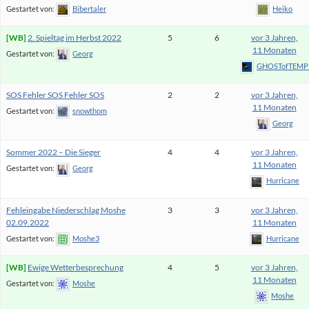
Gestartet von:
Bibertaler
Heiko
2. Spieltag im Herbst 2022
5
6
vor 3 Jahren,
11 Monaten
Gestartet von:
Georg
GHOSTofTEMP
SOS Fehler SOS Fehler SOS
2
2
vor 3 Jahren,
11 Monaten
Gestartet von:
snowthom
Georg
Sommer 2022 – Die Sieger
4
4
vor 3 Jahren,
11 Monaten
Gestartet von:
Georg
Hurricane
Fehleingabe Niederschlag Moshe
3
3
vor 3 Jahren,
02.09.2022
11 Monaten
Gestartet von:
Moshe3
Hurricane
Ewige Wetterbesprechung
4
5
vor 3 Jahren,
11 Monaten
Gestartet von:
Moshe
Moshe