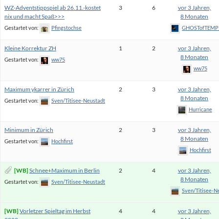
WZ-Adventstippspiel ab 26.11.-kostet
3
6
vor 3 Jahren,
nix und macht Spaß>>>
8 Monaten
Gestartet von:
Pfingstochse
GHOSTofTEMP
Kleine Korrektur ZH
1
2
vor 3 Jahren,
8 Monaten
Gestartet von:
ww75
ww75
Maximum ykarrer in Zürich
2
3
vor 3 Jahren,
8 Monaten
Gestartet von:
Sven/Titisee-Neustadt
Hurricane
Minimum in Zürich
2
3
vor 3 Jahren,
8 Monaten
Gestartet von:
Hochfirst
Hochfirst
Schnee+Maximum in Berlin
2
4
vor 3 Jahren,
8 Monaten
Gestartet von:
Sven/Titisee-Neustadt
Sven/Titisee-N
Vorletzer Spieltag im Herbst
4
4
vor 3 Jahren,