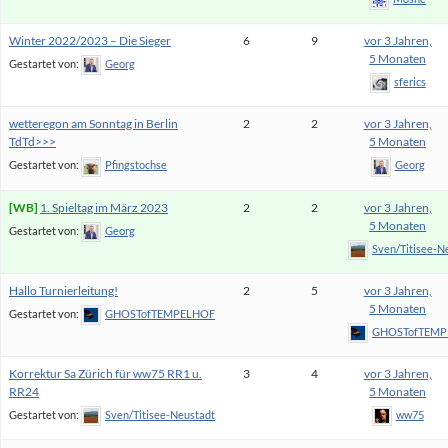
Winter 2022/2023 – Die Sieger
6
9
vor 3 Jahren,
5 Monaten
Gestartet von:
Georg
sferics
wetteregon am Sonntag in Berlin
2
2
vor 3 Jahren,
TdTd>>>
5 Monaten
Gestartet von:
Pfingstochse
Georg
1. Spieltag im März 2023
2
2
vor 3 Jahren,
5 Monaten
Gestartet von:
Georg
Sven/Titisee-N
Hallo Turnierleitung!
2
5
vor 3 Jahren,
5 Monaten
Gestartet von:
GHOSTofTEMPELHOF
GHOSTofTEMP
Korrektur Sa Zürich für ww75 RR1 u.
3
4
vor 3 Jahren,
RR24
5 Monaten
Gestartet von:
Sven/Titisee-Neustadt
ww75