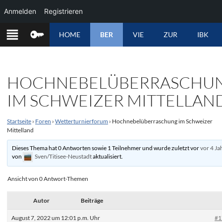
Anmelden
Registrieren
ZUM
HOME
BER
VIE
ZUR
IBK
INHALT
SPRINGEN
HOCHNEBELÜBERRASCHU
IM SCHWEIZER MITTELLAN
Startseite
›
Foren
›
Wetterturnierforum
›
Hochnebelüberraschung im Schweizer
Mittelland
Dieses Thema hat 0 Antworten sowie 1 Teilnehmer und wurde zuletzt vor
vor 4 Ja
von
Sven/Titisee-Neustadt
aktualisiert.
Ansicht von 0 Antwort-Themen
Autor
Beiträge
August 7, 2022 um 12:01 p.m. Uhr
#1