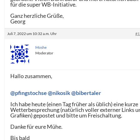
für die super WB-Initiative.
Ganz herzliche Grüße,
Georg
Juli 7, 2022 um 10:32 a.m. Uhr
#1
Moshe
Moderator
Hallo zusammen,
@pfingstochse
@nikosik
@bibertaler
Ich habe heute (einen Tag früher als üblich) eine kurze
Wetterbesprechung (natürlich voller externer Links u
Grafiken) gepostet und bitte um Freischaltung.
Danke für eure Mühe.
Bis bald