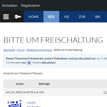
Anmelden
Registrieren
ZUM
HOME
BER
VIE
ZUR
IBK
INHALT
SPRINGEN
BITTE UM FREISCHALTUNG
Startseite
›
Foren
›
Wetterturnierforum
›
Bitte um Freischaltung
Dieses Thema hat 9 Antworten sowie 4 Teilnehmer und wurde zuletzt vor
vor 3 Ja
11 Monaten
von
Moshe
aktualisiert.
Ansicht von 9 Antwort-Themen
Autor
Beiträge
Juni 24, 2022 um 8:50 a.m. Uhr
#1
Moshe
Moderator