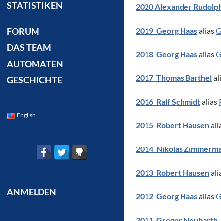
STATISTIKEN
2020 Alexander Rudolp
2019 Georg Haas
alias
G
FORUM
DAS TEAM
2018 Georg Haas
alias
G
AUTOMATEN
2017 Thomas Barthel
al
GESCHICHTE
2016 Ralf Schmidt
alias
English
2015 Robert Hausen
ali
2014 Nikolas Zimmerm
2013 Robert Hausen
ali
ANMELDEN
2012 Georg Haas
alias
G
2011 Gregor Neubarth