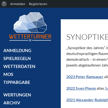
Über
Anmelden
Registrieren
Suchen
WordPress
SYNOPTIKE
„Synoptiker des Jahres“ 
ANMELDUNG
deutschsprachigen Raum. 
SPIELREGELN
demokratisch – in einem
jeweils abgelaufenen Jahr
WETTERDATEN
MOS
2023 Peter Ramsauer
al
TIPPABGABE
2022 Sven Piwon
alias
S
WERTUNGEN
2021 Alexander Rudolp
ARCHIV