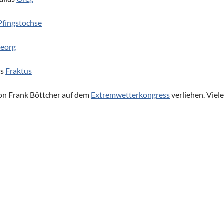
Pfingstochse
eorg
as
Fraktus
on Frank Böttcher auf dem
Extremwetterkongress
verliehen. Viel