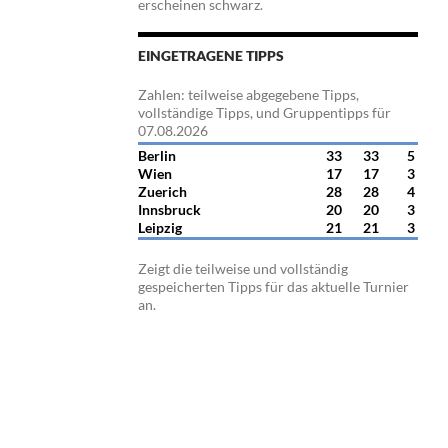
erscheinen schwarz.
EINGETRAGENE TIPPS
Zahlen: teilweise abgegebene Tipps,
vollständige Tipps, und Gruppentipps für
07.08.2026
Berlin
33
33
5
Wien
17
17
3
Zuerich
28
28
4
Innsbruck
20
20
3
Leipzig
21
21
3
Zeigt die teilweise und vollständig
gespeicherten Tipps für das aktuelle Turnier
an.