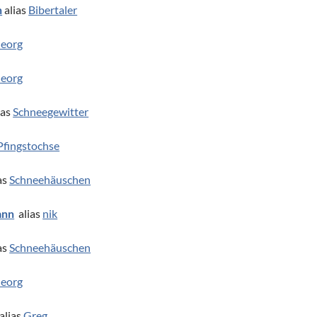
h
alias
Bibertaler
eorg
eorg
ias
Schneegewitter
Pfingstochse
as
Schneehäuschen
ann
alias
nik
as
Schneehäuschen
eorg
alias
Greg