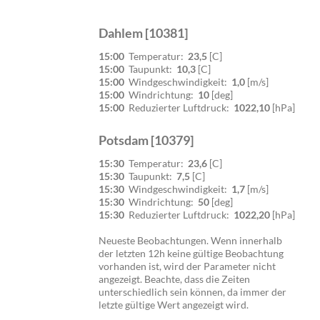
Dahlem [10381]
15:00
Temperatur:
23,5
[C]
15:00
Taupunkt:
10,3
[C]
15:00
Windgeschwindigkeit:
1,0
[m/s]
15:00
Windrichtung:
10
[deg]
15:00
Reduzierter Luftdruck:
1022,10
[hPa]
Potsdam [10379]
15:30
Temperatur:
23,6
[C]
15:30
Taupunkt:
7,5
[C]
15:30
Windgeschwindigkeit:
1,7
[m/s]
15:30
Windrichtung:
50
[deg]
15:30
Reduzierter Luftdruck:
1022,20
[hPa]
Neueste Beobachtungen. Wenn innerhalb
der letzten 12h keine gültige Beobachtung
vorhanden ist, wird der Parameter nicht
angezeigt. Beachte, dass die Zeiten
unterschiedlich sein können, da immer der
letzte gültige Wert angezeigt wird.