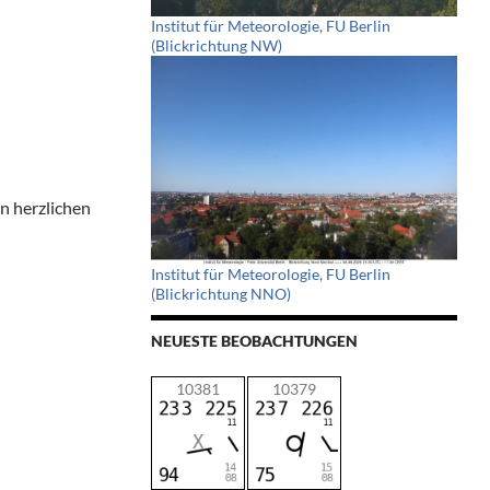
Institut für Meteorologie, FU Berlin
(Blickrichtung NW)
en herzlichen
Institut für Meteorologie, FU Berlin
(Blickrichtung NNO)
NEUESTE BEOBACHTUNGEN
10381
10379