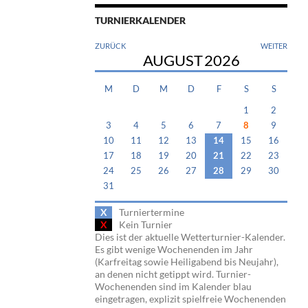
TURNIERKALENDER
ZURÜCK
WEITER
AUGUST
2026
M
D
M
D
F
S
S
1
2
3
4
5
6
7
8
9
10
11
12
13
14
15
16
17
18
19
20
21
22
23
24
25
26
27
28
29
30
31
X
Turniertermine
X
Kein Turnier
Dies ist der aktuelle Wetterturnier-Kalender.
Es gibt wenige Wochenenden im Jahr
(Karfreitag sowie Heiligabend bis Neujahr),
an denen nicht getippt wird. Turnier-
Wochenenden sind im Kalender blau
eingetragen, explizit spielfreie Wochenenden