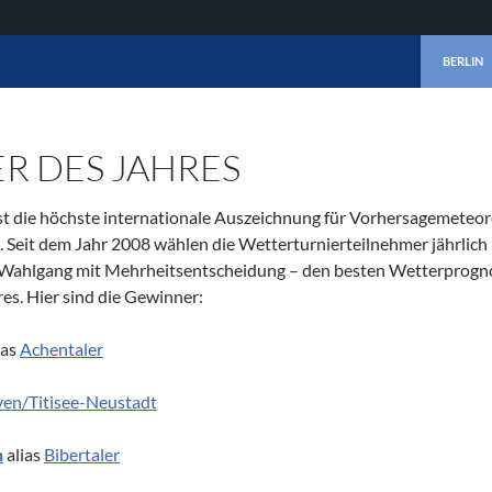
ZUM INHA
BERLIN
R DES JAHRES
ist die höchste internationale Auszeichnung für Vorhersagemeteo
Seit dem Jahr 2008 wählen die Wetterturnierteilnehmer jährlich
 Wahlgang mit Mehrheitsentscheidung – den besten Wetterprogno
es. Hier sind die Gewinner:
ias
Achentaler
ven/Titisee-Neustadt
h
alias
Bibertaler