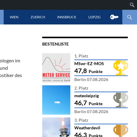
LT SPRINGEN
WIEN
ZUERICH
INNSBRUCK
LEIPZIG
BESTENLISTE
1. Platz
rologen im
MSwr-EZ-MOS
 und
47,8
Punkte
stiker des
Berlin 07.08.2026
2. Platz
meteoleipzig
46,7
Punkte
Berlin 07.08.2026
3. Platz
Weatherdevil
46,3
Punkte