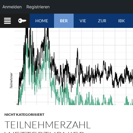
Anmelden
Registrieren
ZUM
HOME
BER
VIE
ZUR
IBK
INHALT
SPRINGEN
NICHT KATEGORISIERT
TEILNEHMERZAHL