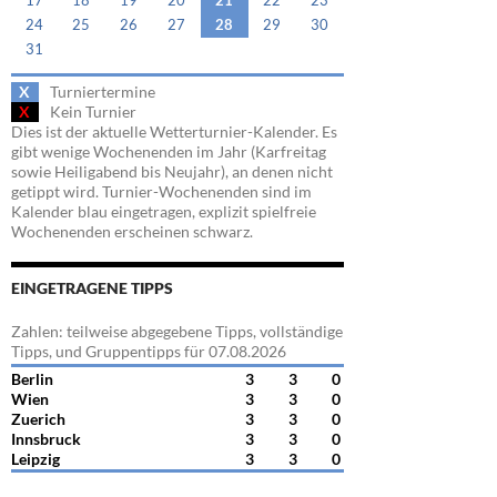
17
18
19
20
21
22
23
24
25
26
27
28
29
30
31
X
Turniertermine
X
Kein Turnier
Dies ist der aktuelle Wetterturnier-Kalender. Es
gibt wenige Wochenenden im Jahr (Karfreitag
sowie Heiligabend bis Neujahr), an denen nicht
getippt wird. Turnier-Wochenenden sind im
Kalender blau eingetragen, explizit spielfreie
Wochenenden erscheinen schwarz.
EINGETRAGENE TIPPS
Zahlen: teilweise abgegebene Tipps, vollständige
Tipps, und Gruppentipps für 07.08.2026
Berlin
3
3
0
Wien
3
3
0
Zuerich
3
3
0
Innsbruck
3
3
0
Leipzig
3
3
0