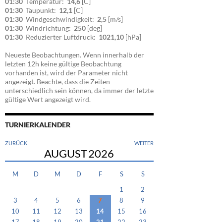
01:30
Temperatur:
14,6
[C]
01:30
Taupunkt:
12,1
[C]
01:30
Windgeschwindigkeit:
2,5
[m/s]
01:30
Windrichtung:
250
[deg]
01:30
Reduzierter Luftdruck:
1021,10
[hPa]
Neueste Beobachtungen. Wenn innerhalb der
letzten 12h keine gültige Beobachtung
vorhanden ist, wird der Parameter nicht
angezeigt. Beachte, dass die Zeiten
unterschiedlich sein können, da immer der letzte
gültige Wert angezeigt wird.
TURNIERKALENDER
ZURÜCK
WEITER
AUGUST
2026
M
D
M
D
F
S
S
1
2
3
4
5
6
7
8
9
10
11
12
13
14
15
16