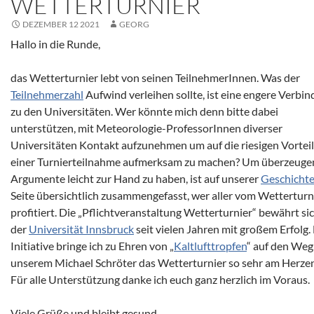
WETTERTURNIER
DEZEMBER 12 2021
GEORG
Hallo in die Runde,
das Wetterturnier lebt von seinen TeilnehmerInnen. Was der
Teilnehmerzahl
Aufwind verleihen sollte, ist eine engere Verbi
zu den Universitäten. Wer könnte mich denn bitte dabei
unterstützen, mit Meteorologie-ProfessorInnen diverser
Universitäten Kontakt aufzunehmen um auf die riesigen Vortei
einer Turnierteilnahme aufmerksam zu machen? Um überzeug
Argumente leicht zur Hand zu haben, ist auf unserer
Geschicht
Seite übersichtlich zusammengefasst, wer aller vom Wetterturn
profitiert. Die „Pflichtveranstaltung Wetterturnier“ bewährt si
der
Universität Innsbruck
seit vielen Jahren mit großem Erfolg.
Initiative bringe ich zu Ehren von „
Kaltlufttropfen
“ auf den Weg
unserem Michael Schröter das Wetterturnier so sehr am Herzen
Für alle Unterstützung danke ich euch ganz herzlich im Voraus.
Viele Grüße und bleibt gesund,