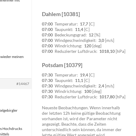
eilnehmer mit
Dahlem [10381]
07:00
Temperatur:
17,7
[C]
07:00
Taupunkt:
11,4
[C]
07:00
Bedeckungsgrad:
12
[%]
07:00
Windgeschwindigkeit:
3,0
[m/s]
07:00
Windrichtung:
120
[deg]
07:00
Reduzierter Luftdruck:
1018,10
[hPa]
 wieder meinen
Potsdam [10379]
07:30
Temperatur:
19,4
[C]
07:30
Taupunkt:
11,1
[C]
#14467
07:30
Windgeschwindigkeit:
2,4
[m/s]
07:30
Windrichtung:
100
[deg]
07:30
Reduzierter Luftdruck:
1017,80
[hPa]
Neueste Beobachtungen. Wenn innerhalb
elgebirgler
der letzten 12h keine gültige Beobachtung
vorhanden ist, wird der Parameter nicht
angezeigt. Beachte, dass die Zeiten
des Hochdrucks
unterschiedlich sein können, da immer der
ittels
letzte gültige Wert angezeigt wird.