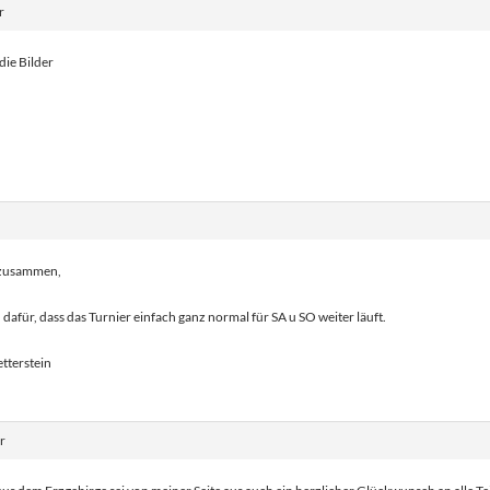
r
die Bilder
 zusammen,
n dafür, dass das Turnier einfach ganz normal für SA u SO weiter läuft.
tterstein
r