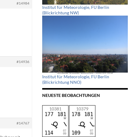
#14984
Institut für Meteorologie, FU Berlin
(Blickrichtung NW)
#14936
Institut für Meteorologie, FU Berlin
(Blickrichtung NNO)
NEUESTE BEOBACHTUNGEN
10381
10379
#14767