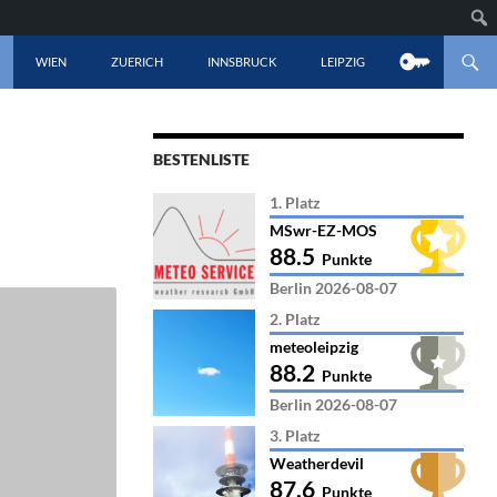
LT SPRINGEN
WIEN
ZUERICH
INNSBRUCK
LEIPZIG
BESTENLISTE
1. Platz
MSwr-EZ-MOS
88.5
Punkte
Berlin 2026-08-07
2. Platz
meteoleipzig
88.2
Punkte
Berlin 2026-08-07
3. Platz
Weatherdevil
87.6
Punkte