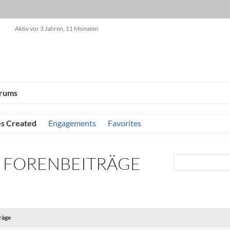
Aktiv vor 3 Jahren, 11 Monaten
rums
es Created
Engagements
Favorites
E FORENBEITRÄGE
räge