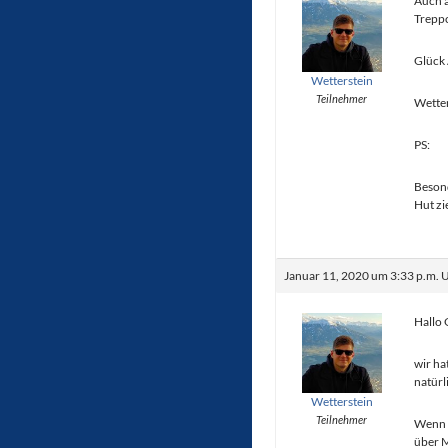
Auch a
Trepp
Glück 
Wetterstein
Teilnehmer
Wetter
PS:
Beson
Hut zi
Januar 11, 2020 um 3:33 p.m. 
Hallo 
wir ha
natürl
Wetterstein
Teilnehmer
Wenn m
über M