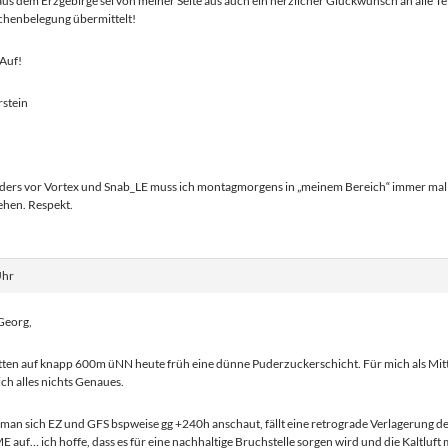
us dem Erzgebirge sei von meiner Seite aus auch ein herzlicher Glückwunsch an alle T
chenbelegung übermittelt!
Auf!
stein
ders vor Vortex und Snab_LE muss ich montagmorgens in „meinem Bereich“ immer mal
ehen. Respekt.
Uhr
Georg,
tten auf knapp 600m üNN heute früh eine dünne Puderzuckerschicht. Für mich als Mitt
ich alles nichts Genaues.
an sich EZ und GFS bspweise gg +240h anschaut, fällt eine retrograde Verlagerung 
E auf… ich hoffe, dass es für eine nachhaltige Bruchstelle sorgen wird und die Kaltluft m