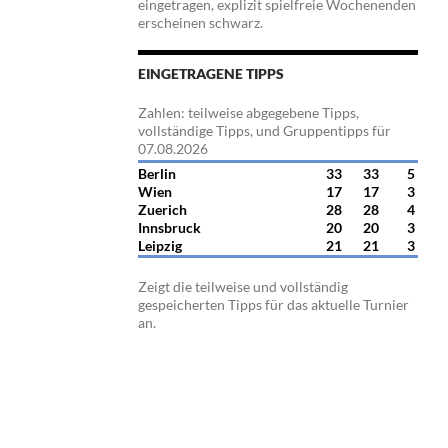
eingetragen, explizit spielfreie Wochenenden
erscheinen schwarz.
EINGETRAGENE TIPPS
Zahlen: teilweise abgegebene Tipps,
vollständige Tipps, und Gruppentipps für
07.08.2026
Berlin
33
33
5
Wien
17
17
3
Zuerich
28
28
4
Innsbruck
20
20
3
Leipzig
21
21
3
Zeigt die teilweise und vollständig
gespeicherten Tipps für das aktuelle Turnier
an.