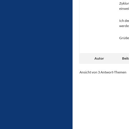
Zyklon
einwe
Ich de
werde
Grüße
Autor
Beit
Ansicht von 3 Antwort-Themen