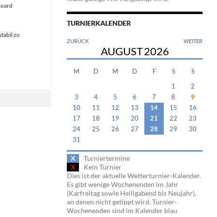
Board
TURNIERKALENDER
tabil zu
ZURÜCK
WEITER
AUGUST
2026
M
D
M
D
F
S
S
1
2
3
4
5
6
7
8
9
10
11
12
13
14
15
16
17
18
19
20
21
22
23
24
25
26
27
28
29
30
31
X
Turniertermine
X
Kein Turnier
Dies ist der aktuelle Wetterturnier-Kalender.
Es gibt wenige Wochenenden im Jahr
(Karfreitag sowie Heiligabend bis Neujahr),
an denen nicht getippt wird. Turnier-
Wochenenden sind im Kalender blau