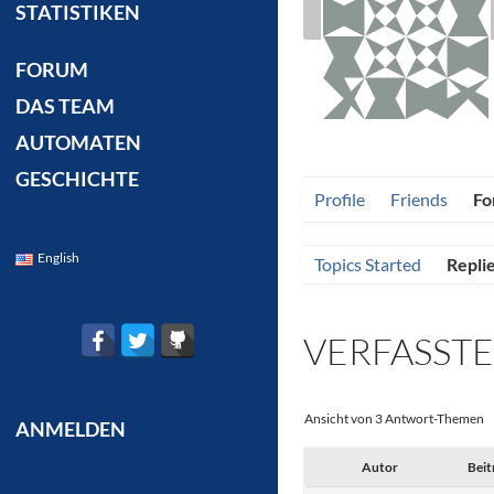
STATISTIKEN
FORUM
DAS TEAM
AUTOMATEN
GESCHICHTE
Profile
Friends
Fo
English
Topics Started
Repli
VERFASST
Ansicht von 3 Antwort-Themen
ANMELDEN
Autor
Beit