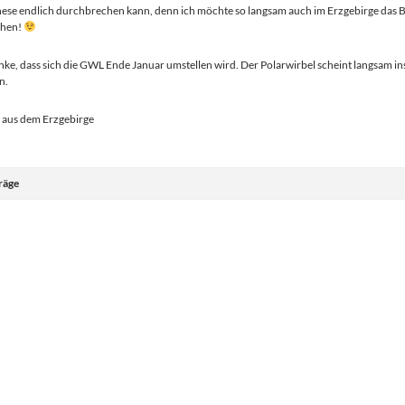
ese endlich durchbrechen kann, denn ich möchte so langsam auch im Erzgebirge das 
ihen!
nke, dass sich die GWL Ende Januar umstellen wird. Der Polarwirbel scheint langsam ins
n.
 aus dem Erzgebirge
räge