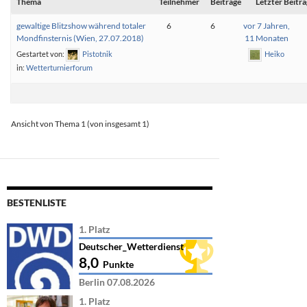
Thema
Teilnehmer
Beiträge
Letzter Beitra
gewaltige Blitzshow während totaler
6
6
vor 7 Jahren,
Mondfinsternis (Wien, 27.07.2018)
11 Monaten
Gestartet von:
Pistotnik
Heiko
in:
Wetterturnierforum
Ansicht von Thema 1 (von insgesamt 1)
BESTENLISTE
1. Platz
Deutscher_Wetterdienst
8,0
Punkte
Berlin 07.08.2026
1. Platz