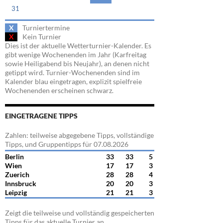
31
X
Turniertermine
X
Kein Turnier
Dies ist der aktuelle Wetterturnier-Kalender. Es
gibt wenige Wochenenden im Jahr (Karfreitag
sowie Heiligabend bis Neujahr), an denen nicht
getippt wird. Turnier-Wochenenden sind im
Kalender blau eingetragen, explizit spielfreie
Wochenenden erscheinen schwarz.
EINGETRAGENE TIPPS
Zahlen: teilweise abgegebene Tipps, vollständige
Tipps, und Gruppentipps für 07.08.2026
Berlin
33
33
5
Wien
17
17
3
Zuerich
28
28
4
Innsbruck
20
20
3
Leipzig
21
21
3
Zeigt die teilweise und vollständig gespeicherten
Tipps für das aktuelle Turnier an.