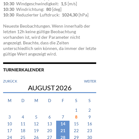
10:30
Windgeschwindigkeit:
1,5
[m/s]
10:30
Windrichtung:
80
[deg]
10:30
Reduzierter Luftdruck:
1024,30
[hPa]
Neueste Beobachtungen. Wenn innerhalb der
letzten 12h keine gültige Beobachtung
vorhanden ist, wird der Parameter nicht
angezeigt. Beachte, dass die Zeiten
unterschiedlich sein können, da immer der letzte
gültige Wert angezeigt wird.
TURNIERKALENDER
ZURÜCK
WEITER
AUGUST
2026
M
D
M
D
F
S
S
1
2
3
4
5
6
7
8
9
10
11
12
13
14
15
16
17
18
19
20
21
22
23
24
25
26
27
28
29
30