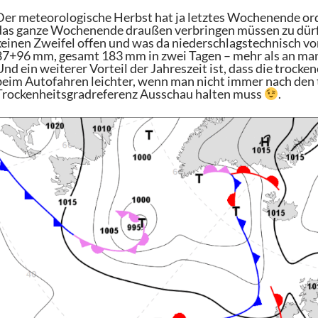
Der meteorologische Herbst hat ja letztes Wochenende ord
das ganze Wochenende draußen verbringen müssen zu dürfe
keinen Zweifel offen und was da niederschlagstechnisch vor
87+96 mm, gesamt 183 mm in zwei Tagen – mehr als an ma
Und ein weiterer Vorteil der Jahreszeit ist, dass die troc
beim Autofahren leichter, wenn man nicht immer nach den t
Trockenheitsgradreferenz Ausschau halten muss
.