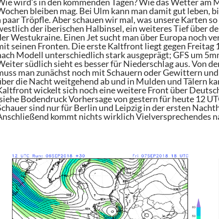
Wie wird’s in den kommenden Tagen? Wie das Wetter am Mag
Wochen bleiben mag. Bei Ulm kann man damit gut leben, bi
a paar Tröpfle. Aber schauen wir mal, was unsere Karten s
westlich der iberischen Halbinsel, ein weiteres Tief über
der Westukraine. Einen Jet sucht man über Europa noch verg
mit seinen Fronten. Die erste Kaltfront liegt gegen Freitag
nach Modell unterschiedlich stark ausgeprägt; GFS um 5
Weiter südlich sieht es besser für Niederschlag aus. Von de
muss man zunächst noch mit Schauern oder Gewittern und 
über die Nacht weitgehend ab und in Mulden und Tälern kan
Kaltfront wickelt sich noch eine weitere Front über Deutsc
(siehe Bodendruck Vorhersage von gestern für heute 12 UT
Schauer sind nur für Berlin und Leipzig in der ersten Nachth
Anschließend kommt nichts wirklich Vielversprechendes n