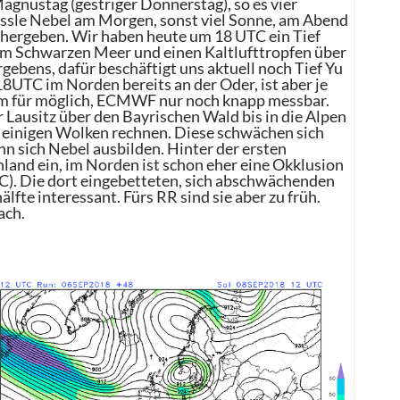
nustag (gestriger Donnerstag), so es vier
ssle Nebel am Morgen, sonst viel Sonne, am Abend
o hergeben. Wir haben heute um 18 UTC ein Tief
 dem Schwarzen Meer und einen Kaltlufttropfen über
ebens, dafür beschäftigt uns aktuell noch Tief Yu
 18UTC im Norden bereits an der Oder, ist aber je
mm für möglich, ECMWF nur noch knapp messbar.
r Lausitz über den Bayrischen Wald bis in die Alpen
einigen Wolken rechnen. Diese schwächen sich
n sich Nebel ausbilden. Hinter der ersten
hland ein, im Norden ist schon eher eine Okklusion
C). Die dort eingebetteten, sich abschwächenden
älfte interessant. Fürs RR sind sie aber zu früh.
ach.