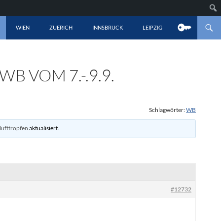
LT SPRINGEN
WIEN
ZUERICH
INNSBRUCK
LEIPZIG
B VOM 7.-.9.9.
Schlagwörter:
WB
lufttropfen
aktualisiert.
#12732