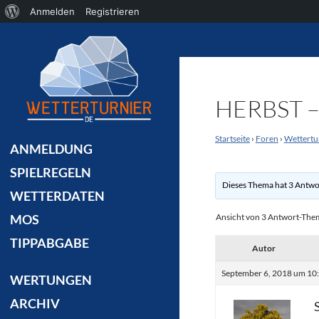
Über
Anmelden
Registrieren
Suchen
WordPress
HERBST –
Startseite
›
Foren
›
Wettertu
ANMELDUNG
SPIELREGELN
Dieses Thema hat 3 Antwo
WETTERDATEN
Ansicht von 3 Antwort-Th
MOS
TIPPABGABE
Autor
September 6, 2018 um 10:
WERTUNGEN
ARCHIV