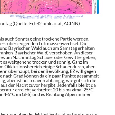
ntag (Quelle: Ertel2.uibk.ac.at, ACINN)
als auch Sonntag eine trockene Partie werden.
ders überzeugenden Luftmassenwechsel. Die
n und Bayrischen Wald auch am Samstag erhalten
anken-Bayrischer Wald) verschoben. An dieser
nn es am Nachmittag Schauer oder Gewitter geben,
st es weitgehend trocken und sonnig. Ganz im
m Okklusionsbereich einige Schauer durch, aber
wenn überhaupt, bei der Bewölkung, EZ will gegen
 je nach Grad können da ein paar Punkte gesammelt
ig, aber ist auch davon abhängig, wie gut sich die
s der Nacht zuvor hergibt. Jedenfalls bleibt da
eratur erreicht verbreitet 20 bis maximal 25°C,
nur 4-5°C im GFS) und es Richtung Alpen immer
cken, nur über der Mitte Deutschland und ganz im