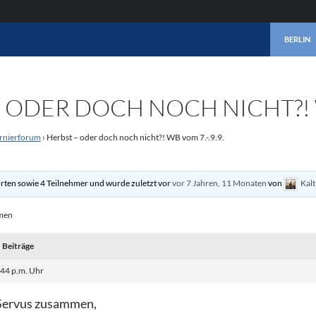
ZUM INHA
BERLIN
 ODER DOCH NOCH NICHT?! W
rnierforum
›
Herbst – oder doch noch nicht?! WB vom 7.-.9.9.
rten sowie 4 Teilnehmer und wurde zuletzt vor
vor 7 Jahren, 11 Monaten
von
Kalt
emen
Beiträge
44 p.m. Uhr
Servus zusammen,