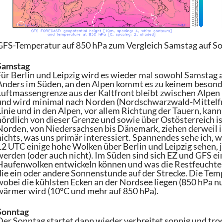
GFS-Temperatur auf 850 hPa zum Vergleich Samstag auf Son
Samstag
Für Berlin und Leipzig wird es wieder mal sowohl Samstag 
Anders im Süden, an den Alpen kommt es zu keinem beson
Luftmassengrenze aus der Kaltfront bleibt zwischen Alpe
und wird minimal nach Norden (Nordschwarzwald-Mittelfr
Linie und in den Alpen, vor allem Richtung der Tauern, ka
nördlich von dieser Grenze und sowie über Ostösterreich i
Norden, von Niedersachsen bis Dänemark, ziehen derweil i
nichts, was uns primär interessiert. Spannendes sehe ich, 
12 UTC einige hohe Wolken über Berlin und Leipzig sehen,
werden (oder auch nicht). Im Süden sind sich EZ und GFS ein
Haufenwolken entwickeln können und was die Restfeuchte au
die ein oder andere Sonnenstunde auf der Strecke. Die Temp
wobei die kühlsten Ecken an der Nordsee liegen (850 hPa 
wärmer wird (10°C und mehr auf 850 hPa).
Sonntag
Der Sonntag startet dann wieder verbreitet sonnig und tro