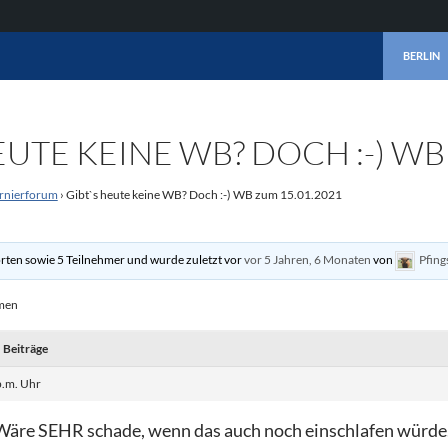
ZUM INHA
BERLIN
EUTE KEINE WB? DOCH :-) WB
rnierforum
›
Gibt`s heute keine WB? Doch :-) WB zum 15.01.2021
rten sowie 5 Teilnehmer und wurde zuletzt vor
vor 5 Jahren, 6 Monaten
von
Pfing
emen
Beiträge
p.m. Uhr
Wäre SEHR schade, wenn das auch noch einschlafen würd