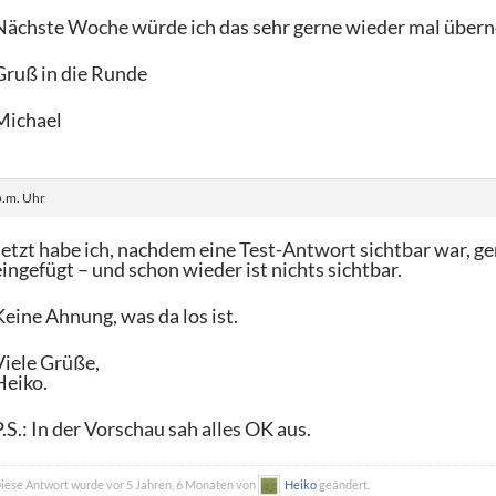
Nächste Woche würde ich das sehr gerne wieder mal übe
Gruß in die Runde
Michael
p.m. Uhr
Jetzt habe ich, nachdem eine Test-Antwort sichtbar war, g
eingefügt – und schon wieder ist nichts sichtbar.
Keine Ahnung, was da los ist.
Viele Grüße,
Heiko.
P.S.: In der Vorschau sah alles OK aus.
iese Antwort wurde vor 5 Jahren, 6 Monaten von
Heiko
geändert.