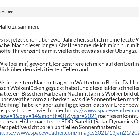
p.m. Uhr
Hallo zusammen,
es ist jetzt schon über zwei Jahre her, seit ich meine letz
habe. Nach dieser langen Abstinenz melde ich mich nun mit
hoffe, Ihr verzeiht es mir, vielleicht etwas aus der Übung zu 
Wie (bei mir) gewohnt, konzentriere ich mich auf den Berli
Blick über den vielzitierten Tellerrand.
Als ich gestern Nachmittag vom Wetterturm Berlin-Dahl
nach Wolkenlücken geguckt habe (und diese leider schneller
hätte, ein Bisschen Farbe am Nachmittag ins Wolkenbild übe
spaceweather.com zu checken, was die Sonnenflecken machen
„Beifang“ habe ich aber zufällig gelesen, dass wir Erdenbe
verpasst haben, wie Ihr hier
https://www.spaceweather.co
view=1&day=14&month=01&year=2021
nachlesen könnt.
in dieser Höhe machte der SDO-Satellit (Solar Dynamics Ob
Perspektive sichtbaren partiellen Sonnenfinsternis:
https://www.spaceweather.com/images2021/13jan21/20