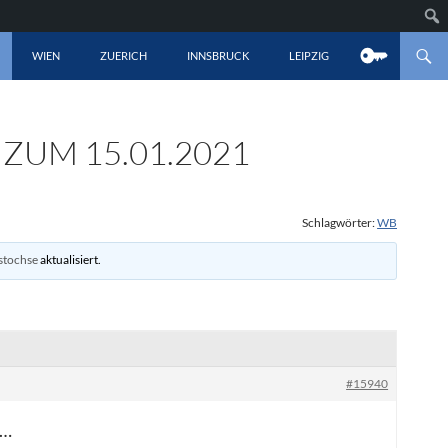
LT SPRINGEN
WIEN
ZUERICH
INNSBRUCK
LEIPZIG
 ZUM 15.01.2021
Schlagwörter:
WB
stochse
aktualisiert.
#15940
e…