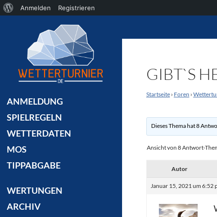
Über
Anmelden
Registrieren
Suchen
WordPress
GIBT`S H
Startseite
›
Foren
›
Wettertu
ANMELDUNG
SPIELREGELN
Dieses Thema hat 8 Antwo
WETTERDATEN
Ansicht von 8 Antwort-Th
MOS
TIPPABGABE
Autor
Januar 15, 2021 um 6:52 
WERTUNGEN
ARCHIV