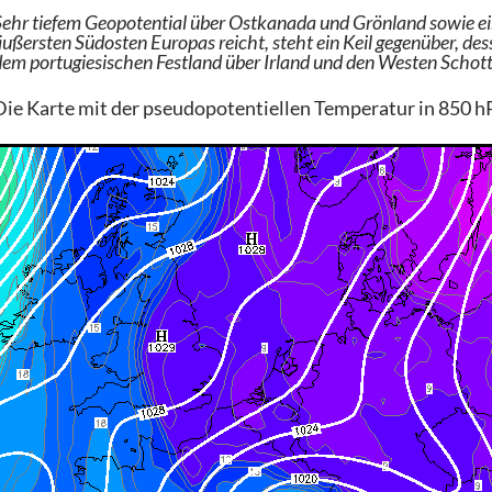
Sehr tiefem Geopotential über Ostkanada und Grönland sowie ei
äußersten Südosten Europas reicht, steht ein Keil gegenüber, d
em portugiesischen Festland über Irland und den Westen Schottl
Die Karte mit der pseudopotentiellen Temperatur in 850 