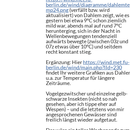
berlin.de/wind/diagramme/dahlemte
mp24.png
(verfällt bzw. wird
aktualisiert) von Dahlem zeigt, wie es
gestern bei etwa 9°C schon ziemlich
mild war, abends mal auf rund 7°C
herunterging, sich in der Nacht in
Wellenbewegungen tendenziell
aufwärts bewegte (zwischen 03z und
07z etwas über 10°C) und seitdem
recht konstant stieg.
Ergänzung: Hier
https://wind.met.fu-
berlin.de/wind/main.php?lId=230
findet Ihr weitere Grafiken aus Dahl
u.a. zur Temperatur für längere
Zeiträume.
Vogelgezwitscher und einzelne gelb-
schwarze Insekten (nicht so nah
gesehen, aber ich tippe eher auf
Wespen) – und die letztens von mir
angesprochenen Gewässer sind
freilich längst wieder aufgetaut.