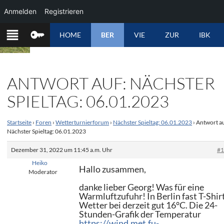
Anmelden
Registrieren
ZUM
HOME
BER
VIE
ZUR
IBK
INHALT
SPRINGEN
ANTWORT AUF: NÄCHSTER
SPIELTAG: 06.01.2023
Startseite
›
Foren
›
Wetterturnierforum
›
Nächster Spieltag: 06.01.2023
›
Antwort au
Nächster Spieltag: 06.01.2023
Dezember 31, 2022 um 11:45 a.m. Uhr
#
Heiko
Hallo zusammen,
Moderator
danke lieber Georg! Was für eine
Warmluftzufuhr! In Berlin fast T-Shir
Wetter bei derzeit gut 16°C. Die 24-
Stunden-Grafik der Temperatur
https://wind.met.fu-