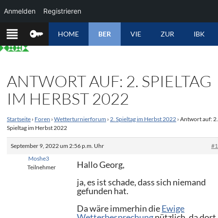
Anmelden
Registrieren
ZUM
HOME
BER
VIE
ZUR
IBK
INHALT
SPRINGEN
ANTWORT AUF: 2. SPIELTAG
IM HERBST 2022
Startseite
›
Foren
›
Wetterturnierforum
›
2. Spieltag im Herbst 2022
›
Antwort auf: 2
Spieltag im Herbst 2022
September 9, 2022 um 2:56 p.m. Uhr
#
Moshe3
Hallo Georg,
Teilnehmer
ja, es ist schade, dass sich niemand
gefunden hat.
Da wäre immerhin die
Ewige
Wetterbesprechung
nützlich, da dort