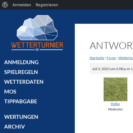
Über
Anmelden
Registrieren
Suchen
WordPress
ANTWORT
Startseite
›
Foren
›
Wettertu
ANMELDUNG
Juli 3, 2021 um 2:08 p.m. 
SPIELREGELN
WETTERDATEN
MOS
TIPPABGABE
Heiko
Moderator
WERTUNGEN
ARCHIV