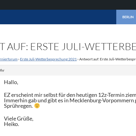
ZUM INHA
BERLIN
 AUF: ERSTE JULI-WETTERB
rnierforum
›
Erste Juli-Wetterbesprechung 2021
›
Antwort auf: Erste Juli-Wetterbes
Uhr
Hallo,
EZ erscheint mir selbst für den heutigen 12z-Termin zie
Immerhin gab und gibt es in Mecklenburg-Vorpommern g
Sprühregen.
Viele Grüße,
Heiko.