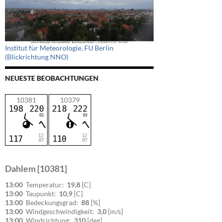
Institut für Meteorologie, FU Berlin
(Blickrichtung NNO)
NEUESTE BEOBACHTUNGEN
10381
10379
Dahlem [10381]
13:00
Temperatur:
19,8
[C]
13:00
Taupunkt:
10,9
[C]
13:00
Bedeckungsgrad:
88
[%]
13:00
Windgeschwindigkeit:
3,0
[m/s]
13:00
Windrichtung:
310
[deg]