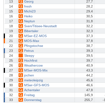
13
Georg
27,7
14
fresh
28,2
15
Michi23
29,4
16
Heiko
30,5
17
Neptun
31,8
18
Sven/Titisee-Neustadt
32,2
19
Bibertaler
32,3
20
MSwr-EZ-MOS
37,3
21
MOS-Max
37,8
22
Pfingstochse
38,7
23
Petrus
39,3
24
Sleepy
39,5
25
Hochfirst
39,7
26
Weathercow
40,9
27
MSwr-MOS-Mix
43,3
28
jochen
44,2
29
meteoleipzig
45,6
30
MSwr-GFS-MOS
46,6
31
Achentaler
47,8
32
Freitag
145,9
33
Donnerstag
255,7
-