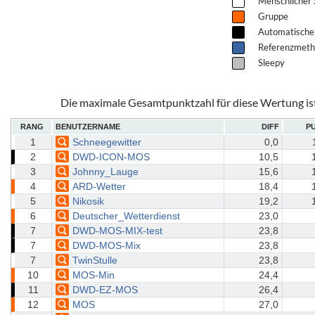
Menschlicher 
Gruppe
Automatische
Referenzmet
Sleepy
Die maximale Gesamtpunktzahl für diese Wertung is
RANG
BENUTZERNAME
DIFF
P
1
Schneegewitter
0,0
2
DWD-ICON-MOS
10,5
3
Johnny_Lauge
15,6
4
ARD-Wetter
18,4
5
Nikosik
19,2
6
Deutscher_Wetterdienst
23,0
7
DWD-MOS-MIX-test
23,8
7
DWD-MOS-Mix
23,8
7
TwinStulle
23,8
10
MOS-Min
24,4
11
DWD-EZ-MOS
26,4
12
MOS
27,0