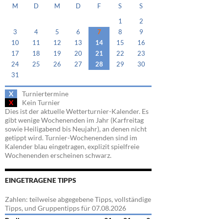
M
D
M
D
F
S
S
1
2
3
4
5
6
7
8
9
10
11
12
13
14
15
16
17
18
19
20
21
22
23
24
25
26
27
28
29
30
31
X
Turniertermine
X
Kein Turnier
Dies ist der aktuelle Wetterturnier-Kalender. Es
gibt wenige Wochenenden im Jahr (Karfreitag
sowie Heiligabend bis Neujahr), an denen nicht
getippt wird. Turnier-Wochenenden sind im
Kalender blau eingetragen, explizit spielfreie
Wochenenden erscheinen schwarz.
EINGETRAGENE TIPPS
Zahlen: teilweise abgegebene Tipps, vollständige
Tipps, und Gruppentipps für 07.08.2026