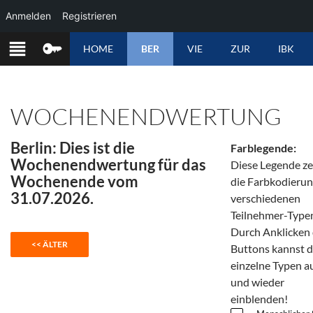
Anmelden
Registrieren
ZUM
HOME
BER
VIE
ZUR
IBK
INHALT
SPRINGEN
WOCHENENDWERTUNG
Berlin: Dies ist die
Farblegende:
Wochenendwertung für das
Diese Legende ze
Wochenende vom
die Farbkodierun
31.07.2026.
verschiedenen
Teilnehmer-Type
Durch Anklicken 
Buttons kannst 
einzelne Typen a
und wieder
einblenden!