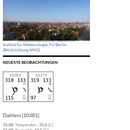
Institut für Meteorologie, FU Berlin
(Blickrichtung NNO)
NEUESTE BEOBACHTUNGEN
10381
10379
Dahlem [10381]
15:00
Temperatur:
31,0
[C]
15:00
Taupunkt:
11,5
[C]