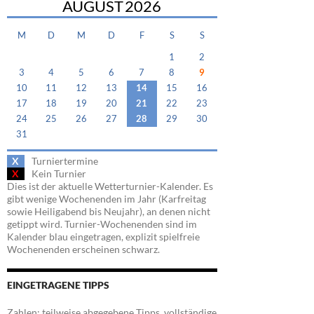
AUGUST
2026
M
D
M
D
F
S
S
1
2
3
4
5
6
7
8
9
10
11
12
13
14
15
16
17
18
19
20
21
22
23
24
25
26
27
28
29
30
31
X
Turniertermine
X
Kein Turnier
Dies ist der aktuelle Wetterturnier-Kalender. Es
gibt wenige Wochenenden im Jahr (Karfreitag
sowie Heiligabend bis Neujahr), an denen nicht
getippt wird. Turnier-Wochenenden sind im
Kalender blau eingetragen, explizit spielfreie
Wochenenden erscheinen schwarz.
EINGETRAGENE TIPPS
Zahlen: teilweise abgegebene Tipps, vollständige