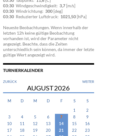
03:30
Taupunkt:
11,6
[C]
03:30
Windgeschwindigkeit:
3,7
[m/s]
03:30
Windrichtung:
300
[deg]
03:30
Reduzierter Luftdruck:
1021,50
[hPa]
Neueste Beobachtungen. Wenn innerhalb der
letzten 12h keine gültige Beobachtung
vorhanden ist, wird der Parameter nicht
angezeigt. Beachte, dass die Zeiten
unterschiedlich sein können, da immer der letzte
gültige Wert angezeigt wird.
TURNIERKALENDER
ZURÜCK
WEITER
AUGUST
2026
M
D
M
D
F
S
S
1
2
3
4
5
6
7
8
9
10
11
12
13
14
15
16
17
18
19
20
21
22
23