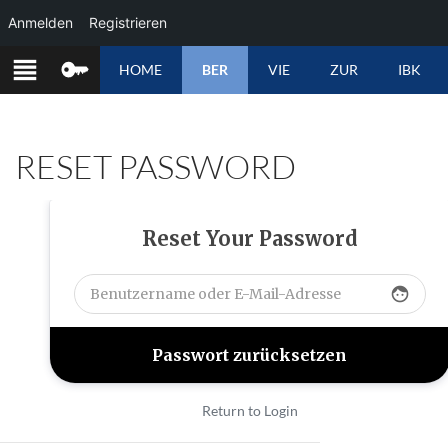
Anmelden
Registrieren
ZUM
HOME
BER
VIE
ZUR
IBK
INHALT
SPRINGEN
RESET PASSWORD
Reset Your Password
face
Return to Login