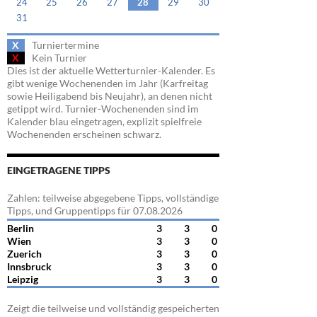
24
25
26
27
28
29
30
31
X
Turniertermine
X
Kein Turnier
Dies ist der aktuelle Wetterturnier-Kalender. Es
gibt wenige Wochenenden im Jahr (Karfreitag
sowie Heiligabend bis Neujahr), an denen nicht
getippt wird. Turnier-Wochenenden sind im
Kalender blau eingetragen, explizit spielfreie
Wochenenden erscheinen schwarz.
EINGETRAGENE TIPPS
Zahlen: teilweise abgegebene Tipps, vollständige
Tipps, und Gruppentipps für 07.08.2026
Berlin
3
3
0
Wien
3
3
0
Zuerich
3
3
0
Innsbruck
3
3
0
Leipzig
3
3
0
Zeigt die teilweise und vollständig gespeicherten