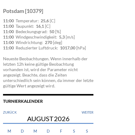
Potsdam [10379]
11:00
Temperatur:
25,6
[C]
11:00
Taupunkt:
16,1
[C]
11:00
Bedeckungsgrad:
50
[%]
11:00
Windgeschwindigkeit:
5,3
[m/s]
11:00
Windrichtung:
270
[deg]
11:00
Reduzierter Luftdruck:
1017,00
[hPa]
Neueste Beobachtungen. Wenn innerhalb der
letzten 12h keine gültige Beobachtung
vorhanden ist, wird der Parameter nicht
angezeigt. Beachte, dass die Zeiten
unterschiedlich sein können, da immer der letzte
gültige Wert angezeigt wird.
TURNIERKALENDER
ZURÜCK
WEITER
AUGUST
2026
M
D
M
D
F
S
S