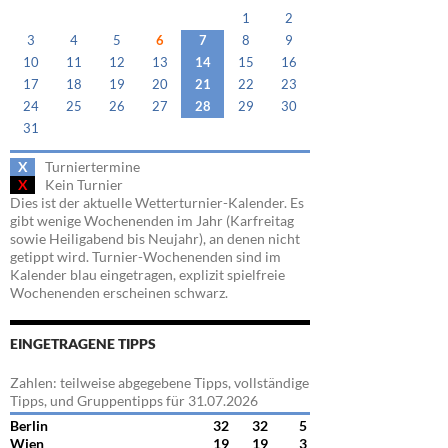
1
2
3
4
5
6
7
8
9
10
11
12
13
14
15
16
17
18
19
20
21
22
23
24
25
26
27
28
29
30
31
X
Turniertermine
X
Kein Turnier
Dies ist der aktuelle Wetterturnier-Kalender. Es
gibt wenige Wochenenden im Jahr (Karfreitag
sowie Heiligabend bis Neujahr), an denen nicht
getippt wird. Turnier-Wochenenden sind im
Kalender blau eingetragen, explizit spielfreie
Wochenenden erscheinen schwarz.
EINGETRAGENE TIPPS
Zahlen: teilweise abgegebene Tipps, vollständige
Tipps, und Gruppentipps für 31.07.2026
Berlin
32
32
5
Wien
19
19
3