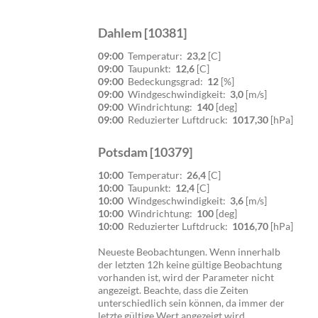
Dahlem [10381]
09:00
Temperatur:
23,2
[C]
09:00
Taupunkt:
12,6
[C]
09:00
Bedeckungsgrad:
12
[%]
09:00
Windgeschwindigkeit:
3,0
[m/s]
09:00
Windrichtung:
140
[deg]
09:00
Reduzierter Luftdruck:
1017,30
[hPa]
Potsdam [10379]
10:00
Temperatur:
26,4
[C]
10:00
Taupunkt:
12,4
[C]
10:00
Windgeschwindigkeit:
3,6
[m/s]
10:00
Windrichtung:
100
[deg]
10:00
Reduzierter Luftdruck:
1016,70
[hPa]
Neueste Beobachtungen. Wenn innerhalb
der letzten 12h keine gültige Beobachtung
vorhanden ist, wird der Parameter nicht
angezeigt. Beachte, dass die Zeiten
unterschiedlich sein können, da immer der
letzte gültige Wert angezeigt wird.