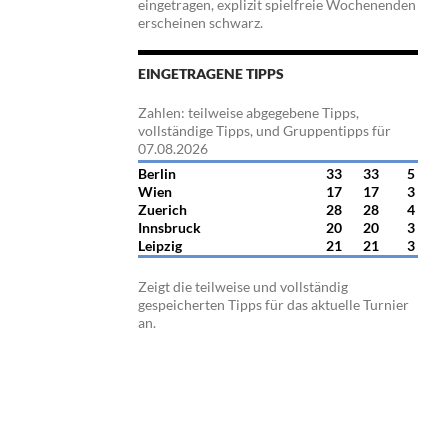
eingetragen, explizit spielfreie Wochenenden
erscheinen schwarz.
EINGETRAGENE TIPPS
Zahlen: teilweise abgegebene Tipps,
vollständige Tipps, und Gruppentipps für
07.08.2026
Berlin
33
33
5
Wien
17
17
3
Zuerich
28
28
4
Innsbruck
20
20
3
Leipzig
21
21
3
Zeigt die teilweise und vollständig
gespeicherten Tipps für das aktuelle Turnier
an.