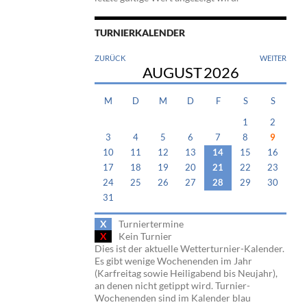
TURNIERKALENDER
ZURÜCK
WEITER
AUGUST
2026
M
D
M
D
F
S
S
1
2
3
4
5
6
7
8
9
10
11
12
13
14
15
16
17
18
19
20
21
22
23
24
25
26
27
28
29
30
31
X
Turniertermine
X
Kein Turnier
Dies ist der aktuelle Wetterturnier-Kalender.
Es gibt wenige Wochenenden im Jahr
(Karfreitag sowie Heiligabend bis Neujahr),
an denen nicht getippt wird. Turnier-
Wochenenden sind im Kalender blau