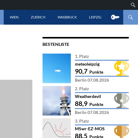
LT SPRINGEN
WIEN
ZUERICH
INNSBRUCK
LEIPZIG
BESTENLISTE
1. Platz
meteoleipzig
90,7
Punkte
Berlin 07.08.2026
2. Platz
Weatherdevil
88,9
Punkte
Berlin 07.08.2026
3. Platz
MSwr-EZ-MOS
88,5
Punkte