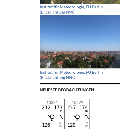
Institut für Meteorologie, FU Berlin
(Blickrichtung NW)
Institut für Meteorologie, FU Berlin
(Blickrichtung NNO)
NEUESTE BEOBACHTUNGEN
10381
10379