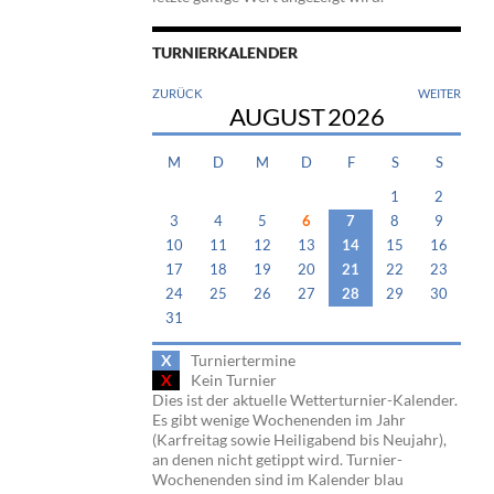
TURNIERKALENDER
ZURÜCK
WEITER
AUGUST
2026
M
D
M
D
F
S
S
1
2
3
4
5
6
7
8
9
10
11
12
13
14
15
16
17
18
19
20
21
22
23
24
25
26
27
28
29
30
31
X
Turniertermine
X
Kein Turnier
Dies ist der aktuelle Wetterturnier-Kalender.
Es gibt wenige Wochenenden im Jahr
(Karfreitag sowie Heiligabend bis Neujahr),
an denen nicht getippt wird. Turnier-
Wochenenden sind im Kalender blau