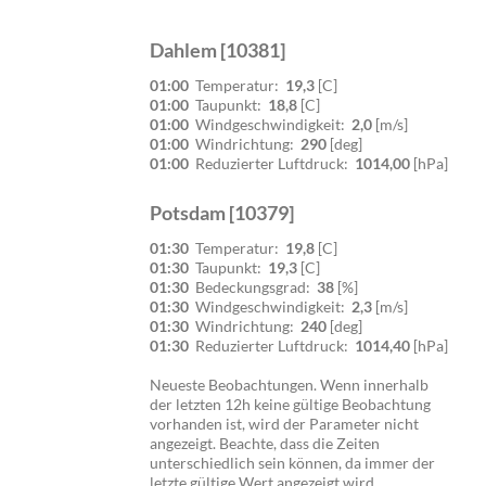
Dahlem [10381]
01:00
Temperatur:
19,3
[C]
01:00
Taupunkt:
18,8
[C]
01:00
Windgeschwindigkeit:
2,0
[m/s]
01:00
Windrichtung:
290
[deg]
01:00
Reduzierter Luftdruck:
1014,00
[hPa]
Potsdam [10379]
01:30
Temperatur:
19,8
[C]
01:30
Taupunkt:
19,3
[C]
01:30
Bedeckungsgrad:
38
[%]
01:30
Windgeschwindigkeit:
2,3
[m/s]
01:30
Windrichtung:
240
[deg]
01:30
Reduzierter Luftdruck:
1014,40
[hPa]
Neueste Beobachtungen. Wenn innerhalb
der letzten 12h keine gültige Beobachtung
vorhanden ist, wird der Parameter nicht
angezeigt. Beachte, dass die Zeiten
unterschiedlich sein können, da immer der
letzte gültige Wert angezeigt wird.