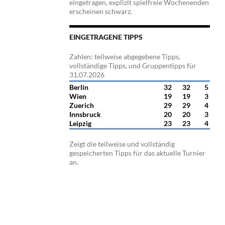
eingetragen, explizit spielfreie Wochenenden
erscheinen schwarz.
EINGETRAGENE TIPPS
Zahlen: teilweise abgegebene Tipps,
vollständige Tipps, und Gruppentipps für
31.07.2026
Berlin
32
32
5
Wien
19
19
3
Zuerich
29
29
4
Innsbruck
20
20
3
Leipzig
23
23
4
Zeigt die teilweise und vollständig
gespeicherten Tipps für das aktuelle Turnier
an.