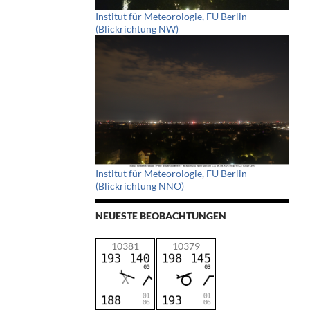
Institut für Meteorologie, FU Berlin
(Blickrichtung NW)
Institut für Meteorologie, FU Berlin
(Blickrichtung NNO)
NEUESTE BEOBACHTUNGEN
10381
10379