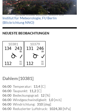
Institut für Meteorologie, FU Berlin
(Blickrichtung NNO)
NEUESTE BEOBACHTUNGEN
10381
10379
Dahlem [10381]
06:00
Temperatur:
13,4
[C]
06:00
Taupunkt:
11,2
[C]
06:00
Bedeckungsgrad:
12
[%]
06:00
Windgeschwindigkeit:
1,0
[m/s]
06:00
Windrichtung:
310
[deg]
06:00
Reduzierter Luftdruck:
1024,30
[hPa]