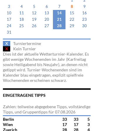
1
2
3
4
5
6
7
8
9
10
11
12
13
14
15
16
17
18
19
20
21
22
23
24
25
26
27
28
29
30
31
X
Turniertermine
X
Kein Turnier
Dies ist der aktuelle Wetterturnier-Kalender. Es
gibt wenige Wochenenden im Jahr (Karfreitag
sowie Heiligabend bis Neujahr), an denen nicht
getippt wird. Turnier-Wochenenden sind im
Kalender blau eingetragen, explizit spielfreie
Wochenenden erscheinen schwarz.
EINGETRAGENE TIPPS
Zahlen: teilweise abgegebene Tipps, vollständige
Tipps, und Gruppentipps für 07.08.2026
Berlin
33
33
5
Wien
17
17
3
Zuerich
28
28
4