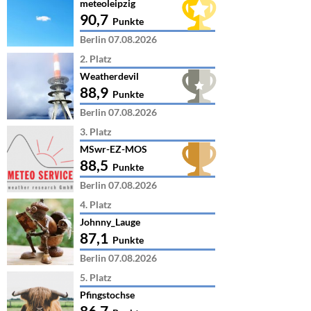
meteoleipzig
90,7
Punkte
Berlin 07.08.2026
2. Platz
Weatherdevil
88,9
Punkte
Berlin 07.08.2026
3. Platz
MSwr-EZ-MOS
88,5
Punkte
Berlin 07.08.2026
4. Platz
Johnny_Lauge
87,1
Punkte
Berlin 07.08.2026
5. Platz
Pfingstochse
86,7