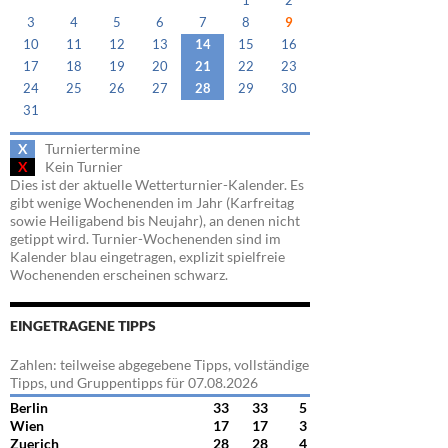
1
2
3
4
5
6
7
8
9
10
11
12
13
14
15
16
17
18
19
20
21
22
23
24
25
26
27
28
29
30
31
X
Turniertermine
X
Kein Turnier
Dies ist der aktuelle Wetterturnier-Kalender. Es
gibt wenige Wochenenden im Jahr (Karfreitag
sowie Heiligabend bis Neujahr), an denen nicht
getippt wird. Turnier-Wochenenden sind im
Kalender blau eingetragen, explizit spielfreie
Wochenenden erscheinen schwarz.
EINGETRAGENE TIPPS
Zahlen: teilweise abgegebene Tipps, vollständige
Tipps, und Gruppentipps für 07.08.2026
Berlin
33
33
5
Wien
17
17
3
Zuerich
28
28
4