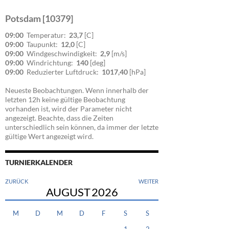
Potsdam [10379]
09:00
Temperatur:
23,7
[C]
09:00
Taupunkt:
12,0
[C]
09:00
Windgeschwindigkeit:
2,9
[m/s]
09:00
Windrichtung:
140
[deg]
09:00
Reduzierter Luftdruck:
1017,40
[hPa]
Neueste Beobachtungen. Wenn innerhalb der
letzten 12h keine gültige Beobachtung
vorhanden ist, wird der Parameter nicht
angezeigt. Beachte, dass die Zeiten
unterschiedlich sein können, da immer der letzte
gültige Wert angezeigt wird.
TURNIERKALENDER
ZURÜCK
WEITER
AUGUST
2026
M
D
M
D
F
S
S