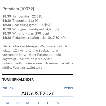
Potsdam [10379]
18:30
Temperatur:
22,3
[C]
18:30
Taupunkt:
11,6
[C]
18:30
Bedeckungsgrad:
100
[%]
18:30
Windgeschwindigkeit:
4,6
[m/s]
18:30
Windrichtung:
290
[deg]
18:30
Reduzierter Luftdruck:
1017,80
[hPa]
Neueste Beobachtungen. Wenn innerhalb der
letzten 12h keine gültige Beobachtung
vorhanden ist, wird der Parameter nicht
angezeigt. Beachte, dass die Zeiten
unterschiedlich sein können, da immer der letzte
gültige Wert angezeigt wird.
TURNIERKALENDER
ZURÜCK
WEITER
AUGUST
2026
M
D
M
D
F
S
S