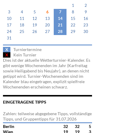
1
2
3
4
5
6
7
8
9
10
11
12
13
14
15
16
17
18
19
20
21
22
23
24
25
26
27
28
29
30
31
X
Turniertermine
X
Kein Turnier
Dies ist der aktuelle Wetterturnier-Kalender. Es
gibt wenige Wochenenden im Jahr (Karfreitag
sowie Heiligabend bis Neujahr), an denen nicht
getippt wird. Turnier-Wochenenden sind im
Kalender blau eingetragen, explizit spielfreie
Wochenenden erscheinen schwarz.
EINGETRAGENE TIPPS
Zahlen: teilweise abgegebene Tipps, vollständige
Tipps, und Gruppentipps für 31.07.2026
Berlin
32
32
5
Wien
19
19
3