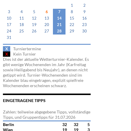
1
2
3
4
5
6
7
8
9
10
11
12
13
14
15
16
17
18
19
20
21
22
23
24
25
26
27
28
29
30
31
X
Turniertermine
X
Kein Turnier
Dies ist der aktuelle Wetterturnier-Kalender. Es
gibt wenige Wochenenden im Jahr (Karfreitag
sowie Heiligabend bis Neujahr), an denen nicht
getippt wird. Turnier-Wochenenden sind im
Kalender blau eingetragen, explizit spielfreie
Wochenenden erscheinen schwarz.
EINGETRAGENE TIPPS
Zahlen: teilweise abgegebene Tipps, vollständige
Tipps, und Gruppentipps für 31.07.2026
Berlin
32
32
5
Wien
19
19
3