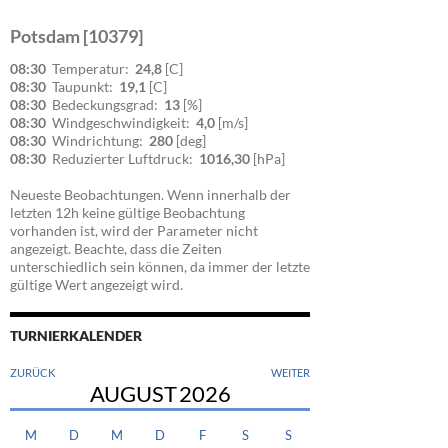
Potsdam [10379]
08:30
Temperatur:
24,8
[C]
08:30
Taupunkt:
19,1
[C]
08:30
Bedeckungsgrad:
13
[%]
08:30
Windgeschwindigkeit:
4,0
[m/s]
08:30
Windrichtung:
280
[deg]
08:30
Reduzierter Luftdruck:
1016,30
[hPa]
Neueste Beobachtungen. Wenn innerhalb der
letzten 12h keine gültige Beobachtung
vorhanden ist, wird der Parameter nicht
angezeigt. Beachte, dass die Zeiten
unterschiedlich sein können, da immer der letzte
gültige Wert angezeigt wird.
TURNIERKALENDER
ZURÜCK
WEITER
AUGUST
2026
M
D
M
D
F
S
S