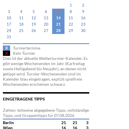
1
2
3
4
5
6
7
8
9
10
11
12
13
14
15
16
17
18
19
20
21
22
23
24
25
26
27
28
29
30
31
X
Turniertermine
X
Kein Turnier
Dies ist der aktuelle Wetterturnier-Kalender. Es
gibt wenige Wochenenden im Jahr (Karfreitag
sowie Heiligabend bis Neujahr), an denen nicht
getippt wird. Turnier-Wochenenden sind im
Kalender blau eingetragen, explizit spielfreie
Wochenenden erscheinen schwarz.
EINGETRAGENE TIPPS
Zahlen: teilweise abgegebene Tipps, vollständige
Tipps, und Gruppentipps für 07.08.2026
Berlin
21
21
3
Wien
16
16
3