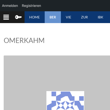
Anmelden
Registrieren
ZUM
HOME
BER
VIE
ZUR
IBK
INHALT
SPRINGEN
OMERKAHM