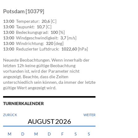
Potsdam [10379]
13:00
Temperatur:
20,6
[C]
13:00
Taupunkt:
10,7
[C]
13:00
Bedeckungsgrad:
100
[%]
13:00
Windgeschwindigkeit:
3,7
[m/s]
13:00
Windrichtung:
320
[deg]
13:00
Reduzierter Luftdruck:
1022,60
[hPa]
Neueste Beobachtungen. Wenn innerhalb der
letzten 12h keine gültige Beobachtung
vorhanden ist, wird der Parameter nicht
angezeigt. Beachte, dass die Zeiten
unterschiedlich sein können, da immer der letzte
gültige Wert angezeigt wird.
TURNIERKALENDER
ZURÜCK
WEITER
AUGUST
2026
M
D
M
D
F
S
S