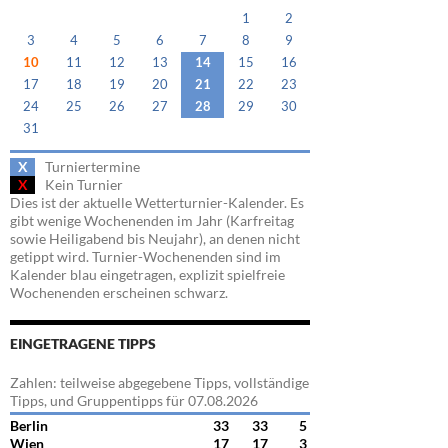
1
2
3
4
5
6
7
8
9
10
11
12
13
14
15
16
17
18
19
20
21
22
23
24
25
26
27
28
29
30
31
X
Turniertermine
X
Kein Turnier
Dies ist der aktuelle Wetterturnier-Kalender. Es
gibt wenige Wochenenden im Jahr (Karfreitag
sowie Heiligabend bis Neujahr), an denen nicht
getippt wird. Turnier-Wochenenden sind im
Kalender blau eingetragen, explizit spielfreie
Wochenenden erscheinen schwarz.
EINGETRAGENE TIPPS
Zahlen: teilweise abgegebene Tipps, vollständige
Tipps, und Gruppentipps für 07.08.2026
Berlin
33
33
5
Wien
17
17
3