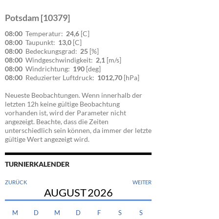
Potsdam [10379]
08:00
Temperatur:
24,6
[C]
08:00
Taupunkt:
13,0
[C]
08:00
Bedeckungsgrad:
25
[%]
08:00
Windgeschwindigkeit:
2,1
[m/s]
08:00
Windrichtung:
190
[deg]
08:00
Reduzierter Luftdruck:
1012,70
[hPa]
Neueste Beobachtungen. Wenn innerhalb der
letzten 12h keine gültige Beobachtung
vorhanden ist, wird der Parameter nicht
angezeigt. Beachte, dass die Zeiten
unterschiedlich sein können, da immer der letzte
gültige Wert angezeigt wird.
TURNIERKALENDER
ZURÜCK
WEITER
AUGUST
2026
M
D
M
D
F
S
S