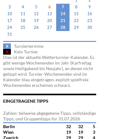
1
2
3
4
5
6
7
8
9
10
11
12
13
14
15
16
17
18
19
20
21
22
23
24
25
26
27
28
29
30
31
X
Turniertermine
X
Kein Turnier
Dies ist der aktuelle Wetterturnier-Kalender. Es
gibt wenige Wochenenden im Jahr (Karfreitag
sowie Heiligabend bis Neujahr), an denen nicht
getippt wird. Turnier-Wochenenden sind im
Kalender blau eingetragen, explizit spielfreie
Wochenenden erscheinen schwarz.
EINGETRAGENE TIPPS
Zahlen: teilweise abgegebene Tipps, vollständige
Tipps, und Gruppentipps für 31.07.2026
Berlin
32
32
5
Wien
19
19
3
Zuerich
29
29
4