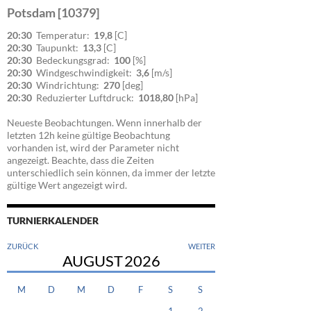
Potsdam [10379]
20:30
Temperatur:
19,8
[C]
20:30
Taupunkt:
13,3
[C]
20:30
Bedeckungsgrad:
100
[%]
20:30
Windgeschwindigkeit:
3,6
[m/s]
20:30
Windrichtung:
270
[deg]
20:30
Reduzierter Luftdruck:
1018,80
[hPa]
Neueste Beobachtungen. Wenn innerhalb der
letzten 12h keine gültige Beobachtung
vorhanden ist, wird der Parameter nicht
angezeigt. Beachte, dass die Zeiten
unterschiedlich sein können, da immer der letzte
gültige Wert angezeigt wird.
TURNIERKALENDER
ZURÜCK
WEITER
AUGUST
2026
M
D
M
D
F
S
S