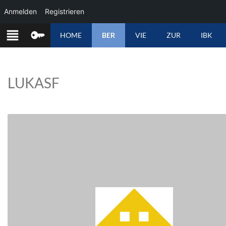
Anmelden
Registrieren
ZUM
HOME
BER
VIE
ZUR
IBK
INHALT
SPRINGEN
LUKASF