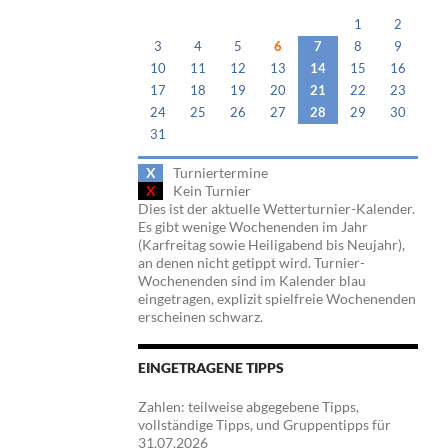
1
2
3
4
5
6
7
8
9
10
11
12
13
14
15
16
17
18
19
20
21
22
23
24
25
26
27
28
29
30
31
X
Turniertermine
X
Kein Turnier
Dies ist der aktuelle Wetterturnier-Kalender.
Es gibt wenige Wochenenden im Jahr
(Karfreitag sowie Heiligabend bis Neujahr),
an denen nicht getippt wird. Turnier-
Wochenenden sind im Kalender blau
eingetragen, explizit spielfreie Wochenenden
erscheinen schwarz.
EINGETRAGENE TIPPS
Zahlen: teilweise abgegebene Tipps,
vollständige Tipps, und Gruppentipps für
31.07.2026