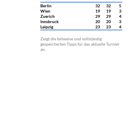
Berlin
32
32
5
Wien
19
19
3
Zuerich
29
29
4
Innsbruck
20
20
3
Leipzig
23
23
4
Zeigt die teilweise und vollständig
gespeicherten Tipps für das aktuelle Turnier
an.