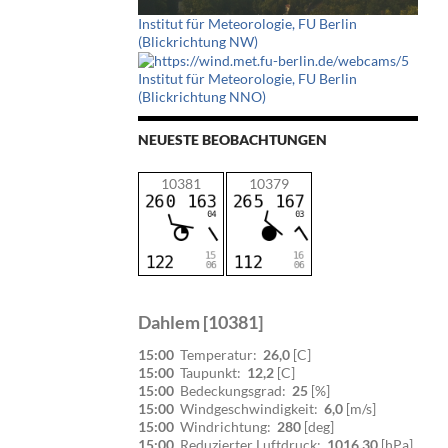
Institut für Meteorologie, FU Berlin
(Blickrichtung NW)
Institut für Meteorologie, FU Berlin
(Blickrichtung NNO)
NEUESTE BEOBACHTUNGEN
10381
10379
Dahlem [10381]
15:00
Temperatur:
26,0
[C]
15:00
Taupunkt:
12,2
[C]
15:00
Bedeckungsgrad:
25
[%]
15:00
Windgeschwindigkeit:
6,0
[m/s]
15:00
Windrichtung:
280
[deg]
15:00
Reduzierter Luftdruck:
1016,30
[hPa]