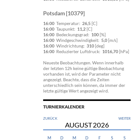
Potsdam [10379]
16:00
Temperatur:
26,5
[C]
16:00
Taupunkt:
11,2
[C]
16:00
Bedeckungsgrad:
100
[%]
16:00
Windgeschwindigkeit:
5,0
[m/s]
16:00
Windrichtung:
310
[deg]
16:00
Reduzierter Luftdruck:
1016,70
[hPa]
Neueste Beobachtungen. Wenn innerhalb
der letzten 12h keine gültige Beobachtung
vorhanden ist, wird der Parameter nicht
angezeigt. Beachte, dass die Zeiten
unterschiedlich sein können, da immer der
letzte gültige Wert angezeigt wird.
TURNIERKALENDER
ZURÜCK
WEITER
AUGUST
2026
M
D
M
D
F
S
S