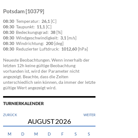
Potsdam [10379]
08:30
Temperatur:
26,1
[C]
08:30
Taupunkt:
11,1
[C]
08:30
Bedeckungsgrad:
38
[%]
08:30
Windgeschwindigkeit:
3,1
[m/s]
08:30
Windrichtung:
200
[deg]
08:30
Reduzierter Luftdruck:
1012,60
[hPa]
Neueste Beobachtungen. Wenn innerhalb der
letzten 12h keine gültige Beobachtung
vorhanden ist, wird der Parameter nicht
angezeigt. Beachte, dass die Zeiten
unterschiedlich sein können, da immer der letzte
gültige Wert angezeigt wird.
TURNIERKALENDER
ZURÜCK
WEITER
AUGUST
2026
M
D
M
D
F
S
S