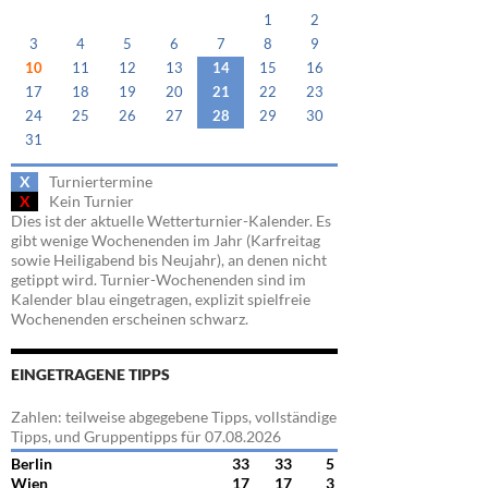
1
2
3
4
5
6
7
8
9
10
11
12
13
14
15
16
17
18
19
20
21
22
23
24
25
26
27
28
29
30
31
X
Turniertermine
X
Kein Turnier
Dies ist der aktuelle Wetterturnier-Kalender. Es
gibt wenige Wochenenden im Jahr (Karfreitag
sowie Heiligabend bis Neujahr), an denen nicht
getippt wird. Turnier-Wochenenden sind im
Kalender blau eingetragen, explizit spielfreie
Wochenenden erscheinen schwarz.
EINGETRAGENE TIPPS
Zahlen: teilweise abgegebene Tipps, vollständige
Tipps, und Gruppentipps für 07.08.2026
Berlin
33
33
5
Wien
17
17
3