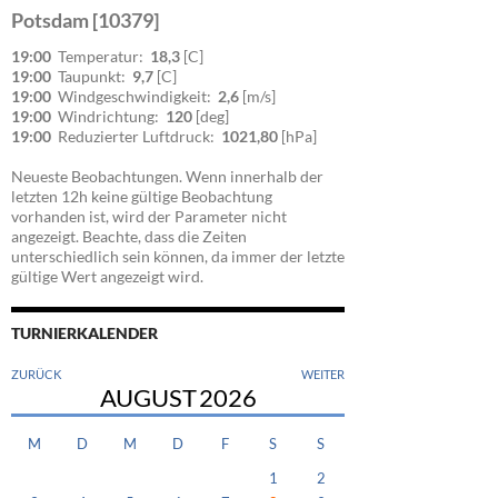
Potsdam [10379]
19:00
Temperatur:
18,3
[C]
19:00
Taupunkt:
9,7
[C]
19:00
Windgeschwindigkeit:
2,6
[m/s]
19:00
Windrichtung:
120
[deg]
19:00
Reduzierter Luftdruck:
1021,80
[hPa]
Neueste Beobachtungen. Wenn innerhalb der
letzten 12h keine gültige Beobachtung
vorhanden ist, wird der Parameter nicht
angezeigt. Beachte, dass die Zeiten
unterschiedlich sein können, da immer der letzte
gültige Wert angezeigt wird.
TURNIERKALENDER
ZURÜCK
WEITER
AUGUST
2026
M
D
M
D
F
S
S
1
2