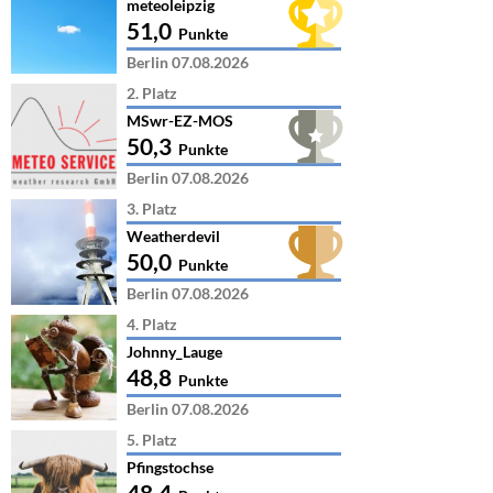
meteoleipzig
51,0
Punkte
Berlin 07.08.2026
2. Platz
MSwr-EZ-MOS
50,3
Punkte
Berlin 07.08.2026
3. Platz
Weatherdevil
50,0
Punkte
Berlin 07.08.2026
4. Platz
Johnny_Lauge
48,8
Punkte
Berlin 07.08.2026
5. Platz
Pfingstochse
48,4