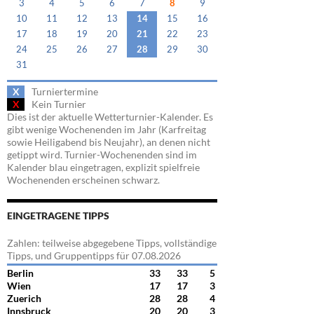
3
4
5
6
7
8
9
10
11
12
13
14
15
16
17
18
19
20
21
22
23
24
25
26
27
28
29
30
31
X
Turniertermine
X
Kein Turnier
Dies ist der aktuelle Wetterturnier-Kalender. Es
gibt wenige Wochenenden im Jahr (Karfreitag
sowie Heiligabend bis Neujahr), an denen nicht
getippt wird. Turnier-Wochenenden sind im
Kalender blau eingetragen, explizit spielfreie
Wochenenden erscheinen schwarz.
EINGETRAGENE TIPPS
Zahlen: teilweise abgegebene Tipps, vollständige
Tipps, und Gruppentipps für 07.08.2026
Berlin
33
33
5
Wien
17
17
3
Zuerich
28
28
4
Innsbruck
20
20
3