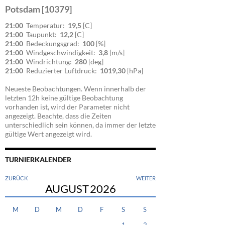
Potsdam [10379]
21:00
Temperatur:
19,5
[C]
21:00
Taupunkt:
12,2
[C]
21:00
Bedeckungsgrad:
100
[%]
21:00
Windgeschwindigkeit:
3,8
[m/s]
21:00
Windrichtung:
280
[deg]
21:00
Reduzierter Luftdruck:
1019,30
[hPa]
Neueste Beobachtungen. Wenn innerhalb der
letzten 12h keine gültige Beobachtung
vorhanden ist, wird der Parameter nicht
angezeigt. Beachte, dass die Zeiten
unterschiedlich sein können, da immer der letzte
gültige Wert angezeigt wird.
TURNIERKALENDER
ZURÜCK
WEITER
AUGUST
2026
M
D
M
D
F
S
S