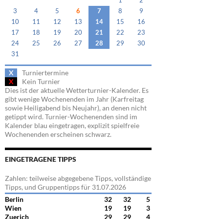
1
2
3
4
5
6
7
8
9
10
11
12
13
14
15
16
17
18
19
20
21
22
23
24
25
26
27
28
29
30
31
X
Turniertermine
X
Kein Turnier
Dies ist der aktuelle Wetterturnier-Kalender. Es
gibt wenige Wochenenden im Jahr (Karfreitag
sowie Heiligabend bis Neujahr), an denen nicht
getippt wird. Turnier-Wochenenden sind im
Kalender blau eingetragen, explizit spielfreie
Wochenenden erscheinen schwarz.
EINGETRAGENE TIPPS
Zahlen: teilweise abgegebene Tipps, vollständige
Tipps, und Gruppentipps für 31.07.2026
Berlin
32
32
5
Wien
19
19
3
Zuerich
29
29
4