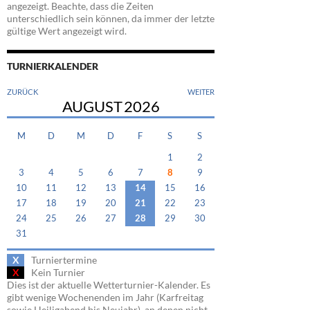
angezeigt. Beachte, dass die Zeiten
unterschiedlich sein können, da immer der letzte
gültige Wert angezeigt wird.
TURNIERKALENDER
ZURÜCK
WEITER
AUGUST
2026
M
D
M
D
F
S
S
1
2
3
4
5
6
7
8
9
10
11
12
13
14
15
16
17
18
19
20
21
22
23
24
25
26
27
28
29
30
31
X
Turniertermine
X
Kein Turnier
Dies ist der aktuelle Wetterturnier-Kalender. Es
gibt wenige Wochenenden im Jahr (Karfreitag
sowie Heiligabend bis Neujahr), an denen nicht