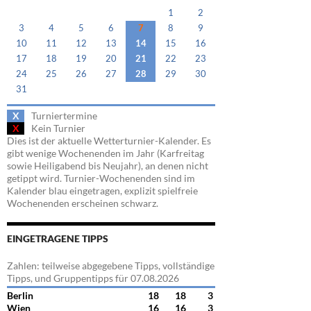
1
2
3
4
5
6
7
8
9
10
11
12
13
14
15
16
17
18
19
20
21
22
23
24
25
26
27
28
29
30
31
X
Turniertermine
X
Kein Turnier
Dies ist der aktuelle Wetterturnier-Kalender. Es
gibt wenige Wochenenden im Jahr (Karfreitag
sowie Heiligabend bis Neujahr), an denen nicht
getippt wird. Turnier-Wochenenden sind im
Kalender blau eingetragen, explizit spielfreie
Wochenenden erscheinen schwarz.
EINGETRAGENE TIPPS
Zahlen: teilweise abgegebene Tipps, vollständige
Tipps, und Gruppentipps für 07.08.2026
Berlin
18
18
3
Wien
16
16
3