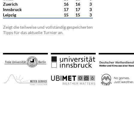
Zuerich
16
16
3
Innsbruck
17
17
3
Leipzig
15
15
3
Zeigt die teilweise und vollständig gespeicherten
Tipps für das aktuelle Turnier an.