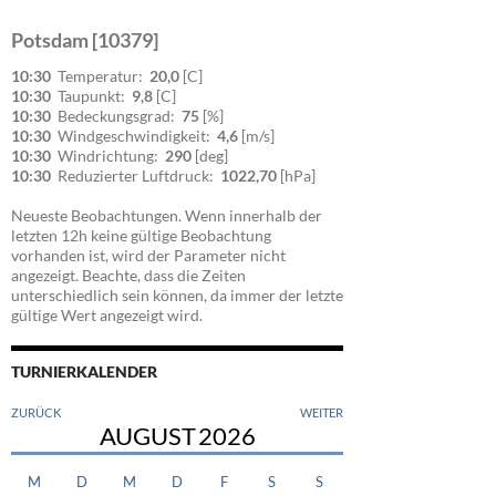
Potsdam [10379]
10:30
Temperatur:
20,0
[C]
10:30
Taupunkt:
9,8
[C]
10:30
Bedeckungsgrad:
75
[%]
10:30
Windgeschwindigkeit:
4,6
[m/s]
10:30
Windrichtung:
290
[deg]
10:30
Reduzierter Luftdruck:
1022,70
[hPa]
Neueste Beobachtungen. Wenn innerhalb der
letzten 12h keine gültige Beobachtung
vorhanden ist, wird der Parameter nicht
angezeigt. Beachte, dass die Zeiten
unterschiedlich sein können, da immer der letzte
gültige Wert angezeigt wird.
TURNIERKALENDER
ZURÜCK
WEITER
AUGUST
2026
M
D
M
D
F
S
S