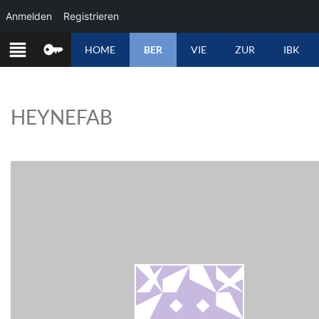
Anmelden
Registrieren
ZUM
HOME
BER
VIE
ZUR
IBK
INHALT
SPRINGEN
HEYNEFAB