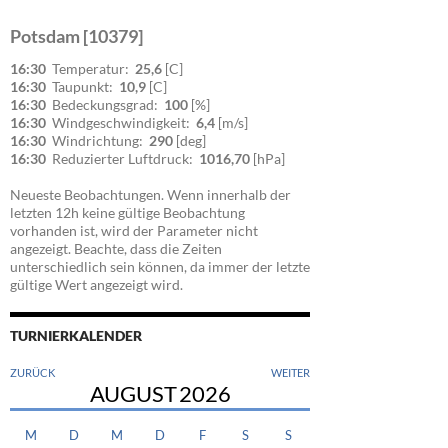
Potsdam [10379]
16:30
Temperatur:
25,6
[C]
16:30
Taupunkt:
10,9
[C]
16:30
Bedeckungsgrad:
100
[%]
16:30
Windgeschwindigkeit:
6,4
[m/s]
16:30
Windrichtung:
290
[deg]
16:30
Reduzierter Luftdruck:
1016,70
[hPa]
Neueste Beobachtungen. Wenn innerhalb der
letzten 12h keine gültige Beobachtung
vorhanden ist, wird der Parameter nicht
angezeigt. Beachte, dass die Zeiten
unterschiedlich sein können, da immer der letzte
gültige Wert angezeigt wird.
TURNIERKALENDER
ZURÜCK
WEITER
AUGUST
2026
M
D
M
D
F
S
S