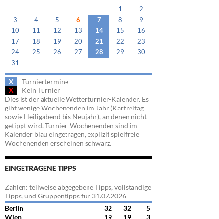
1
2
3
4
5
6
7
8
9
10
11
12
13
14
15
16
17
18
19
20
21
22
23
24
25
26
27
28
29
30
31
X
Turniertermine
X
Kein Turnier
Dies ist der aktuelle Wetterturnier-Kalender. Es
gibt wenige Wochenenden im Jahr (Karfreitag
sowie Heiligabend bis Neujahr), an denen nicht
getippt wird. Turnier-Wochenenden sind im
Kalender blau eingetragen, explizit spielfreie
Wochenenden erscheinen schwarz.
EINGETRAGENE TIPPS
Zahlen: teilweise abgegebene Tipps, vollständige
Tipps, und Gruppentipps für 31.07.2026
Berlin
32
32
5
Wien
19
19
3