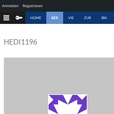
Anmelden
Registrieren
ZUM
HOME
BER
VIE
ZUR
IBK
INHALT
SPRINGEN
HEDI1196