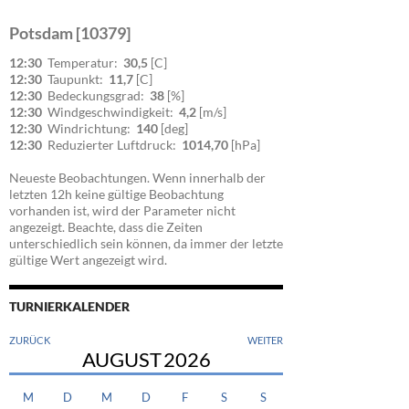
Potsdam [10379]
12:30
Temperatur:
30,5
[C]
12:30
Taupunkt:
11,7
[C]
12:30
Bedeckungsgrad:
38
[%]
12:30
Windgeschwindigkeit:
4,2
[m/s]
12:30
Windrichtung:
140
[deg]
12:30
Reduzierter Luftdruck:
1014,70
[hPa]
Neueste Beobachtungen. Wenn innerhalb der
letzten 12h keine gültige Beobachtung
vorhanden ist, wird der Parameter nicht
angezeigt. Beachte, dass die Zeiten
unterschiedlich sein können, da immer der letzte
gültige Wert angezeigt wird.
TURNIERKALENDER
ZURÜCK
WEITER
AUGUST
2026
M
D
M
D
F
S
S