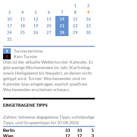
1
2
3
4
5
6
7
8
9
10
11
12
13
14
15
16
17
18
19
20
21
22
23
24
25
26
27
28
29
30
31
X
Turniertermine
X
Kein Turnier
Dies ist der aktuelle Wetterturnier-Kalender. Es
gibt wenige Wochenenden im Jahr (Karfreitag
sowie Heiligabend bis Neujahr), an denen nicht
getippt wird. Turnier-Wochenenden sind im
Kalender blau eingetragen, explizit spielfreie
Wochenenden erscheinen schwarz.
EINGETRAGENE TIPPS
Zahlen: teilweise abgegebene Tipps, vollständige
Tipps, und Gruppentipps für 07.08.2026
Berlin
33
33
5
Wien
17
17
3