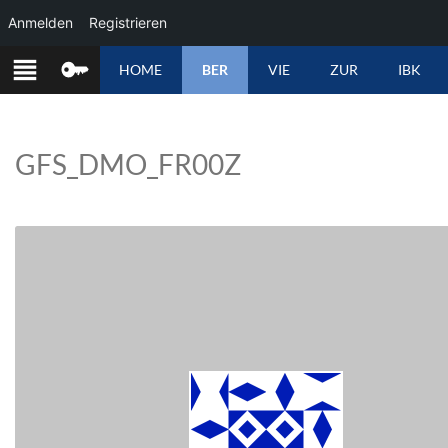
Anmelden
Registrieren
ZUM
HOME
BER
VIE
ZUR
IBK
INHALT
SPRINGEN
GFS_DMO_FR00Z