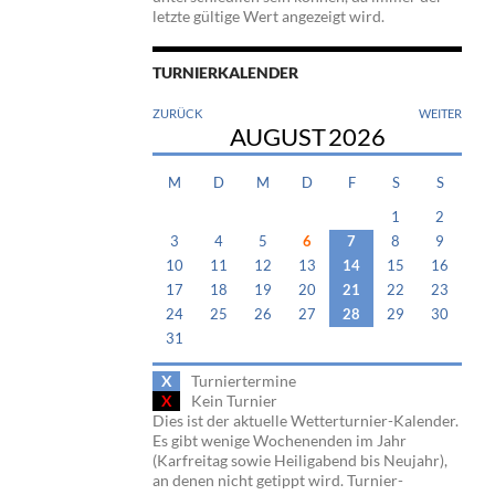
letzte gültige Wert angezeigt wird.
TURNIERKALENDER
ZURÜCK
WEITER
AUGUST
2026
M
D
M
D
F
S
S
1
2
3
4
5
6
7
8
9
10
11
12
13
14
15
16
17
18
19
20
21
22
23
24
25
26
27
28
29
30
31
X
Turniertermine
X
Kein Turnier
Dies ist der aktuelle Wetterturnier-Kalender.
Es gibt wenige Wochenenden im Jahr
(Karfreitag sowie Heiligabend bis Neujahr),
an denen nicht getippt wird. Turnier-