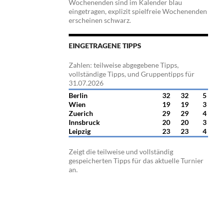
Wochenenden sind im Kalender blau
eingetragen, explizit spielfreie Wochenenden
erscheinen schwarz.
EINGETRAGENE TIPPS
Zahlen: teilweise abgegebene Tipps,
vollständige Tipps, und Gruppentipps für
31.07.2026
Berlin
32
32
5
Wien
19
19
3
Zuerich
29
29
4
Innsbruck
20
20
3
Leipzig
23
23
4
Zeigt die teilweise und vollständig
gespeicherten Tipps für das aktuelle Turnier
an.