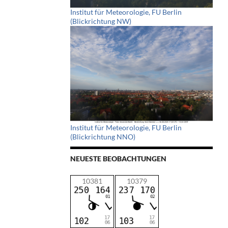
Institut für Meteorologie, FU Berlin
(Blickrichtung NW)
Institut für Meteorologie, FU Berlin
(Blickrichtung NNO)
NEUESTE BEOBACHTUNGEN
10381
10379