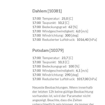
Dahlem [10381]
17:00
Temperatur:
25,0
[C]
17:00
Taupunkt:
10,2
[C]
17:00
Bedeckungsgrad:
62
[%]
17:00
Windgeschwindigkeit:
6,0
[m/s]
17:00
Windrichtung:
300
[deg]
17:00
Reduzierter Luftdruck:
1016,40
[hPa]
Potsdam [10379]
17:00
Temperatur:
23,7
[C]
17:00
Taupunkt:
10,3
[C]
17:00
Bedeckungsgrad:
100
[%]
17:00
Windgeschwindigkeit:
6,1
[m/s]
17:00
Windrichtung:
290
[deg]
17:00
Reduzierter Luftdruck:
1017,00
[hPa]
Neueste Beobachtungen. Wenn innerhalb
der letzten 12h keine gültige Beobachtung
vorhanden ist, wird der Parameter nicht
angezeigt. Beachte, dass die Zeiten
unterschiedlich sein können, da immer der