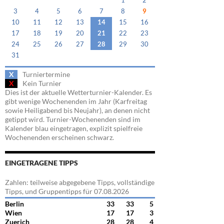
1
2
3
4
5
6
7
8
9
10
11
12
13
14
15
16
17
18
19
20
21
22
23
24
25
26
27
28
29
30
31
X
Turniertermine
X
Kein Turnier
Dies ist der aktuelle Wetterturnier-Kalender. Es
gibt wenige Wochenenden im Jahr (Karfreitag
sowie Heiligabend bis Neujahr), an denen nicht
getippt wird. Turnier-Wochenenden sind im
Kalender blau eingetragen, explizit spielfreie
Wochenenden erscheinen schwarz.
EINGETRAGENE TIPPS
Zahlen: teilweise abgegebene Tipps, vollständige
Tipps, und Gruppentipps für 07.08.2026
Berlin
33
33
5
Wien
17
17
3
Zuerich
28
28
4