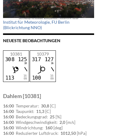
Institut für Meteorologie, FU Berlin
(Blickrichtung NNO)
NEUESTE BEOBACHTUNGEN
10381
10379
Dahlem [10381]
16:00
Temperatur:
30,8
[C]
16:00
Taupunkt:
11,3
[C]
16:00
Bedeckungsgrad:
25
[%]
16:00
Windgeschwindigkeit:
2,0
[m/s]
16:00
Windrichtung:
160
[deg]
16:00
Reduzierter Luftdruck:
1012,50
[hPa]