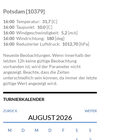
Potsdam [10379]
16:00
Temperatur:
31,7
[C]
16:00
Taupunkt:
10,0
[C]
16:00
Windgeschwindigkeit:
5,2
[m/s]
16:00
Windrichtung:
180
[deg]
16:00
Reduzierter Luftdruck:
1012,70
[hPa]
Neueste Beobachtungen. Wenn innerhalb der
letzten 12h keine gültige Beobachtung
vorhanden ist, wird der Parameter nicht
angezeigt. Beachte, dass die Zeiten
unterschiedlich sein können, da immer der letzte
gültige Wert angezeigt wird.
TURNIERKALENDER
ZURÜCK
WEITER
AUGUST
2026
M
D
M
D
F
S
S